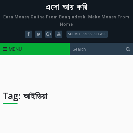
এসো আয় করি
Earn Money Online From Bangladesh. Make Money From
Home
SUBMIT PRESS RELEASE
MENU
Tag:
আইডিয়া