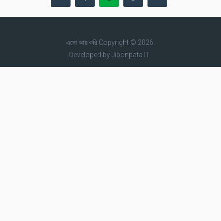
pagination
এসো আয় করি
Copyright © 2026.
Developed by
Jibonpata IT