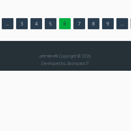
…
3
4
5
6
7
8
9
…
এসো আয় করি
Copyright © 2026.
Developed by
Jibonpata IT