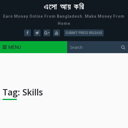
এসো আয় করি
Earn Money Online From Bangladesh. Make Money From
Home
SUBMIT PRESS RELEASE
MENU
Tag:
Skills