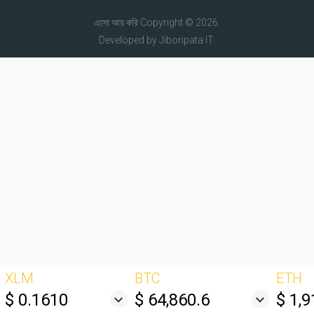
এসো আয় করি
Copyright © 2026.
Developed by
Jibonpata IT
XLM
BTC
ETH
$ 0.1610
$ 64,860.6
$ 1,9