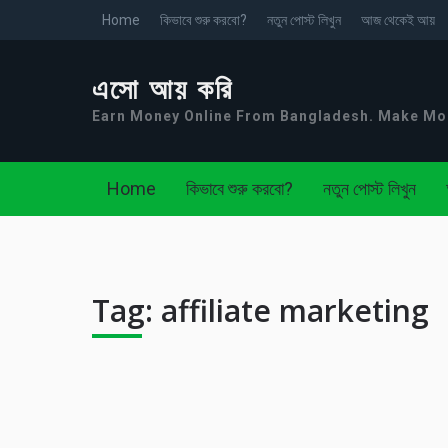
Home
কিভাবে শুরু করবো?
নতুন পোস্ট লিখুন
আজ থেকেই আয়
এসো আয় করি
Earn Money Online From Bangladesh. Make M
Home
কিভাবে শুরু করবো?
নতুন পোস্ট লিখুন
Tag:
affiliate marketing