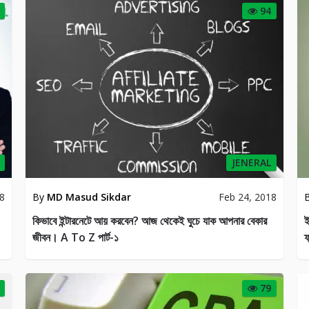
94
JENERAL
18
By
MD Masud Sikdar
Feb 24, 2018
কিভাবে ইন্টারনেটে আয় করবেন? আজ থেকেই ঘুচে যাক আপনার বেকার
ই
জীবন। A To Z পার্ট-১
ফ
79