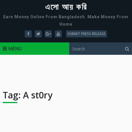
এসো আয় করি
Earn Money Online From Bangladesh. Make Money From
Home
SUBMIT PRESS RELEASE
MENU
Tag:
A st0ry