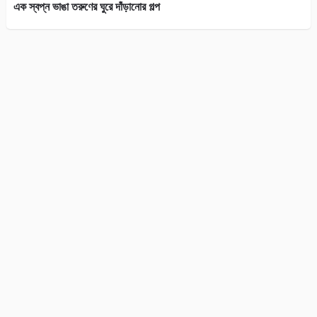
এক স্বপ্ন ভাঙা তরুণের ঘুরে দাঁড়ানোর গল্প