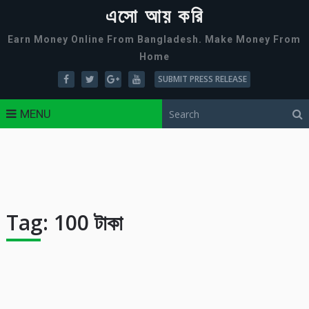
এসো আয় করি
Earn Money Online From Bangladesh. Make Money From
Home
SUBMIT PRESS RELEASE
MENU
Tag:
100 টাকা