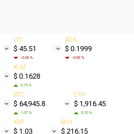
LTC
ADA
$ 45.51
$ 0.1999
-0.06 %
-0.83 %
XLM
$ 0.1628
0.75 %
BTC
ETH
$ 64,945.8
$ 1,916.45
1.07 %
0.70 %
XRP
BCH
$ 1.03
$ 216.15