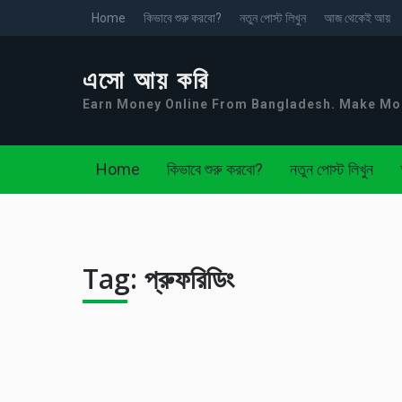
Home
কিভাবে শুরু করবো?
নতুন পোস্ট লিখুন
আজ থেকেই আয়
এসো আয় করি
Earn Money Online From Bangladesh. Make M
Home
কিভাবে শুরু করবো?
নতুন পোস্ট লিখুন
Tag:
প্রুফরিডিং