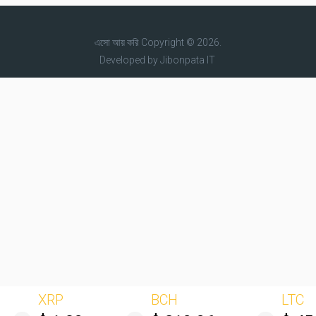
এসো আয় করি
Copyright © 2026.
Developed by
Jibonpata IT
XRP
BCH
LTC