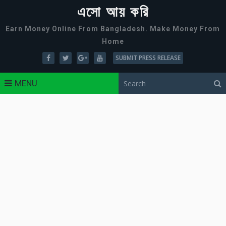
এসো আয় করি
Earn Money Online From Bangladesh. Make Money From
Home
SUBMIT PRESS RELEASE
MENU