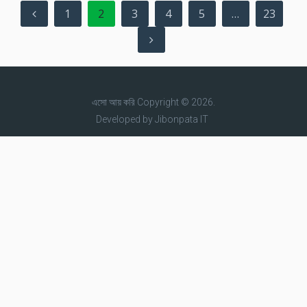
Posts
1
2
3
4
5
…
23
pagination
এসো আয় করি
Copyright © 2026.
Developed by
Jibonpata IT