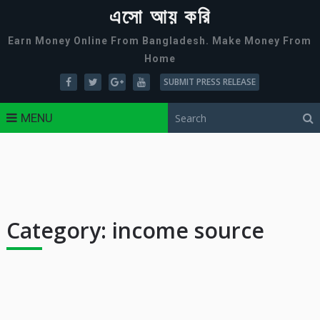
এসো আয় করি
Earn Money Online From Bangladesh. Make Money From
Home
SUBMIT PRESS RELEASE
MENU
Category:
income source