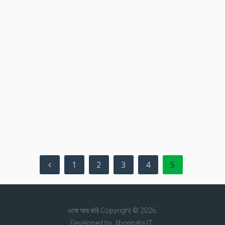
Posts
1
2
3
4
5
pagination
এসো আয় করি
Copyright © 2026.
Developed by
Jibonpata IT