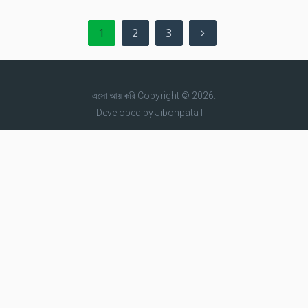
Posts
1
2
3
pagination
এসো আয় করি
Copyright © 2026.
Developed by
Jibonpata IT