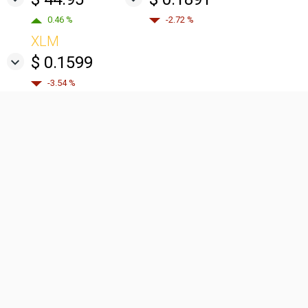
0.46 %
-2.72 %
XLM
$ 0.1599
-3.54 %