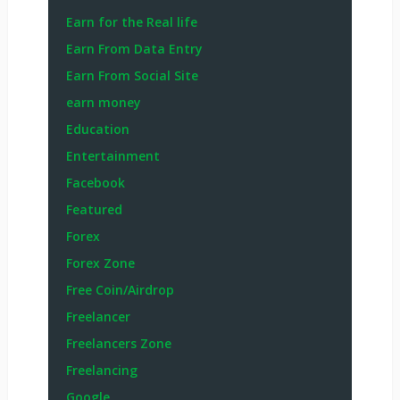
Earn for the Real life
Earn From Data Entry
Earn From Social Site
earn money
Education
Entertainment
Facebook
Featured
Forex
Forex Zone
Free Coin/Airdrop
Freelancer
Freelancers Zone
Freelancing
Google