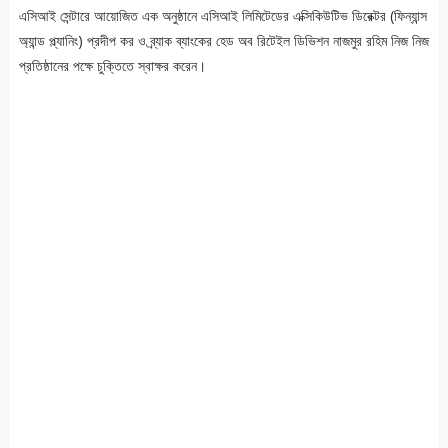
এসিআই সেন্টারে আয়োজিত এক অনুষ্ঠানে এসিআই লিমিটেডের এক্সিকিউটিভ ডিরেক্টর (ফিন্যান্স
অ্যান্ড প্ল্যানিং) প্রদীপ কর ও ব্র্যাক ব্যাংকের হেড অব রিটেইল ডিভিশন নাজমুর রহিম নিজ নিজ
প্রতিষ্ঠানের পক্ষে চুক্তিতে স্বাক্ষর করেন।