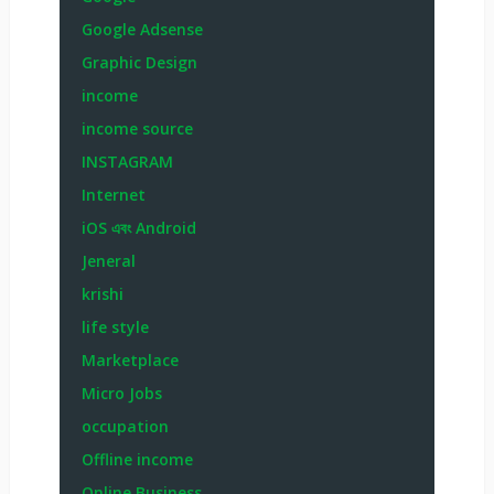
Google Adsense
Graphic Design
income
income source
INSTAGRAM
Internet
iOS এবং Android
Jeneral
krishi
life style
Marketplace
Micro Jobs
occupation
Offline income
Online Business