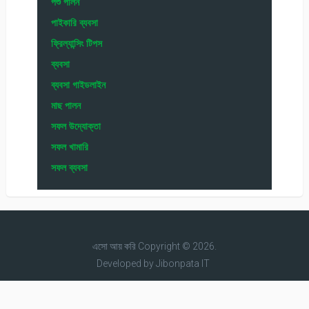
পশু পালন
পাইকারি ব্যবসা
ফ্রিল্যান্সিং টিপস
ব্যবসা
ব্যবসা গাইডলাইন
মাছ পালন
সফল উদ্যোক্তা
সফল খামারি
সফল ব্যবসা
এসো আয় করি
Copyright © 2026.
Developed by
Jibonpata IT