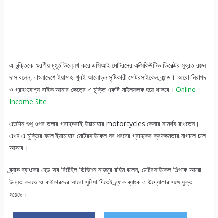
এ চুক্তিকে স্মরণীয় মুহূর্ত উল্লেখ করে এসিআই মোটরসের এক্সিকিউটিভ ডিরেক্টর সুব্রত রঞ্জন
দাস বলেন, বাংলাদেশে ইয়ামাহা খুবই আলোড়ন সৃষ্টিকারী মোটরসাইকেল ব্র্যান্ড। আরো নিরাপদ
ও গ্রহণযোগ্য বাইক আনার ক্ষেত্রে এ চুক্তি একটি মাইলফলক হয়ে থাকবে।
Online
Income Site
এতদিন শুধু ওপর তলার গ্রাহকরাই ইয়ামাহার motorcycles কেনার সামর্থ্য রাখতেন।
এখন এ চুক্তির ফলে ইয়ামাহার মোটরসাইকেল সব ধরনের গ্রাহকের ক্রয়ক্ষমতার নাগালে চলে
আসবে।
ব্র্যাক ব্যাংকের হেড অব রিটেইল ডিভিশন নাজমুর রহিম বলেন, মোটরসাইকেল শিল্পকে আরো
উন্নত করতে ও বাইকারদের আরো সুবিধা দিতেই ব্র্যাক ব্যাংক এ উদ্যোগের সঙ্গে যুক্ত
হয়েছে।