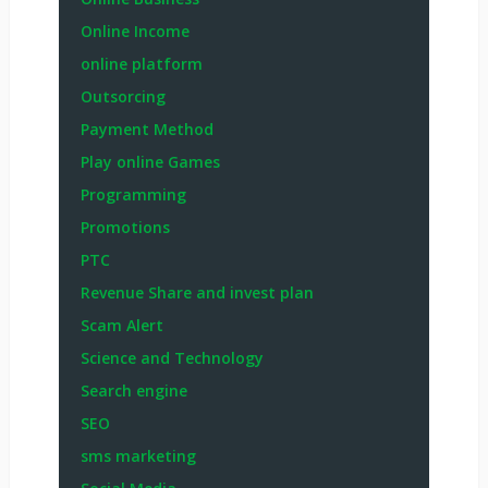
Online Income
online platform
Outsorcing
Payment Method
Play online Games
Programming
Promotions
PTC
Revenue Share and invest plan
Scam Alert
Science and Technology
Search engine
SEO
sms marketing