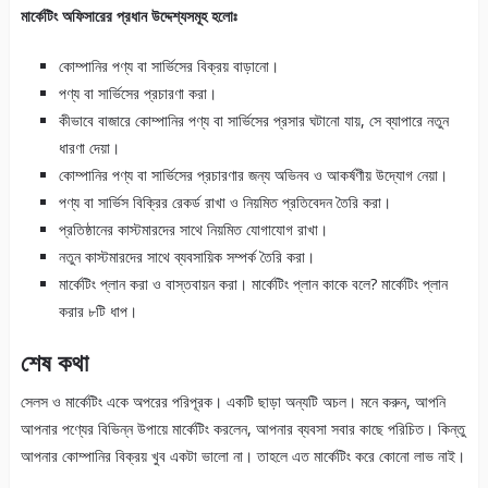
মার্কেটিং অফিসারের প্রধান উদ্দেশ্যসমূহ হলোঃ
কোম্পানির পণ্য বা সার্ভিসের বিক্রয় বাড়ানো।
পণ্য বা সার্ভিসের প্রচারণা করা।
কীভাবে বাজারে কোম্পানির পণ্য বা সার্ভিসের প্রসার ঘটানো যায়, সে ব্যাপারে নতুন
ধারণা দেয়া।
কোম্পানির পণ্য বা সার্ভিসের প্রচারণার জন্য অভিনব ও আকর্ষণীয় উদ্যোগ নেয়া।
পণ্য বা সার্ভিস বিক্রির রেকর্ড রাখা ও নিয়মিত প্রতিবেদন তৈরি করা।
প্রতিষ্ঠানের কাস্টমারদের সাথে নিয়মিত যোগাযোগ রাখা।
নতুন কাস্টমারদের সাথে ব্যবসায়িক সম্পর্ক তৈরি করা।
মার্কেটিং প্লান করা ও বাস্তবায়ন করা। মার্কেটিং প্লান কাকে বলে? মার্কেটিং প্লান
করার ৮টি ধাপ।
শেষ কথা
সেলস ও মার্কেটিং একে অপরের পরিপূরক। একটি ছাড়া অন্যটি অচল। মনে করুন, আপনি
আপনার পণ্যের বিভিন্ন উপায়ে মার্কেটিং করলেন, আপনার ব্যবসা সবার কাছে পরিচিত। কিন্তু
আপনার কোম্পানির বিক্রয় খুব একটা ভালো না। তাহলে এত মার্কেটিং করে কোনো লাভ নাই।