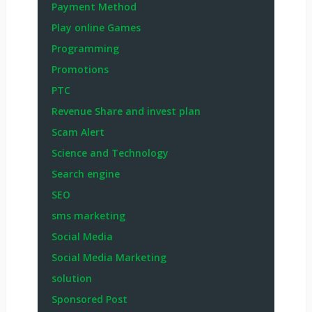
Payment Method
Play online Games
Programming
Promotions
PTC
Revenue Share and invest plan
Scam Alert
Science and Technology
Search engine
SEO
sms marketing
Social Media
Social Media Marketing
solution
Sponsored Post