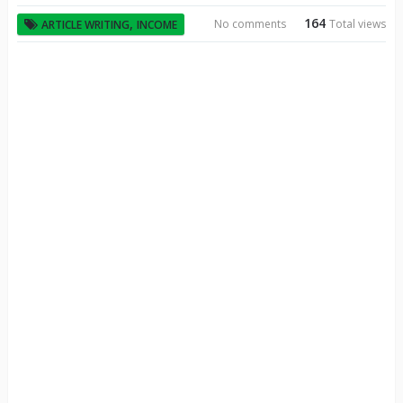
164
,
No comments
Total views
ARTICLE WRITING
INCOME