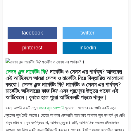
facebook
twitter
pinterest
linkedin
সেলস এন্ড মার্কেটিং কি
? মার্কেটিং ও সেলস এর পার্থক্য? আজকের
এই আর্টিকেলে আমরা সেলস ও মার্কেটিং নিয়ে বিস্তারিত আলোচনা
করবো। সেলস এন্ড মার্কেটিং কি? মার্কেটিং ও সেলস এর পার্থক্য?
মার্কেটিং অফিসারের কাজ কি? এসব প্রশ্নের উত্তর পাবেন এই
আর্টিকেলে। বুঝতে হলে পুরো আর্টিকেলটি পড়তে থাকুন।
ধরুন, আপনি একটি নতুন
ফলের জুস কোম্পানি
খুললেন। আপনার কোম্পানি একটি নতুন
ব্র্যান্ডের জুস তৈরি করলো। যেহেতু আপনার কোম্পানি নতুন তাই আপনার জুস সম্পর্কে খুব বেশি
মানুষ জানি না। খুব জনপ্রিয়ও না, আপনার ব্র্যান্ড। তাই, আপনি ঠিক করলেন টেলিভিশনে
আপনার জুস নিয়ে একটা এডভার্টাইজমেন্ট করবেন। ফেসবুক, ইন্সটাগ্রামসহ অনলাইনে আপনার