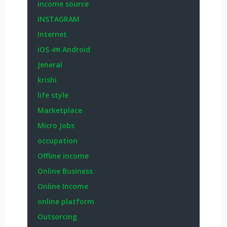
income source
INSTAGRAM
Internet
iOS এবং Android
Jeneral
krishi
life style
Marketplace
Micro Jobs
occupation
Offline income
Online Business
Online Income
online platform
Outsorcing