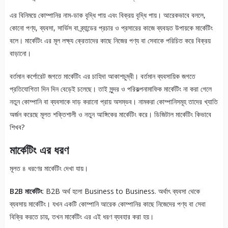
এর বিনিময়ে কোম্পানির নাম-ডাক বৃদ্ধি পায় এবং বিক্রয় বৃদ্ধি পায়। আরেকভাবে বললে,
কোনো পণ্য, ব্যবসা, সার্ভিস বা ব্র্যান্ডের প্রচার ও প্রসারের কাজে ব্যবহৃত উপায়কে মার্কেটিং
বলে। মার্কেটিং এর মূল লক্ষ্য ক্রেতাদের কাছে নিজের পণ্য বা সেবাকে পরিচিত করে বিক্রয়
বাড়ানো।
বর্তমান কর্পোরেট জগতে মার্কেটিং এর চাহিদা আকাশচুম্বী। বর্তমান ব্যবসায়িক জগতে
প্রতিযোগিতা দিন দিন বেড়েই চলেছে। তাই সুন্দর ও পরিকল্পনামাফিক মার্কেটিং না করা গেলে
নতুন কোম্পানি বা ব্যবসাকে দাড় করানো প্রায় অসম্ভব। নামকরা কোম্পানিসমূহ তাদের খ্যাতি
অর্জন করেছে মূলত শক্তিশালী ও নতুন আঙ্গিকের মার্কেটিং করে। ডিজিটাল মার্কেটিং কিভাবে
শিখব?
মার্কেটিং এর ধরণ
মূলত ৪ ধরণের মার্কেটিং দেখা যায়।
B2B মার্কেটিং
: B2B অর্থ হলো Business to Business. অর্থাৎ ব্যবসা থেকে
ব্যবসায় মার্কেটিং। যখন একটি কোম্পানি আরেক কোম্পানির কাছে নিজেদের পণ্য বা সেবা
বিক্রি করতে চায়, তখন মার্কেটিং এর এই ধরণ ব্যবহার করা হয়।