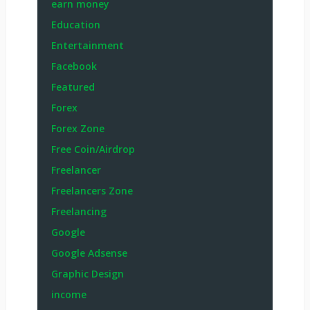
earn money
Education
Entertainment
Facebook
Featured
Forex
Forex Zone
Free Coin/Airdrop
Freelancer
Freelancers Zone
Freelancing
Google
Google Adsense
Graphic Design
income