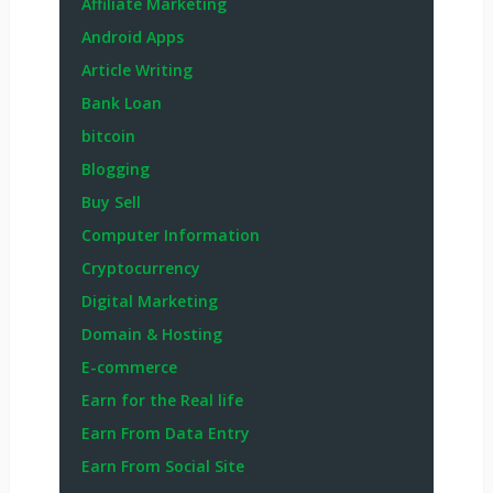
Affiliate Marketing
Android Apps
Article Writing
Bank Loan
bitcoin
Blogging
Buy Sell
Computer Information
Cryptocurrency
Digital Marketing
Domain & Hosting
E-commerce
Earn for the Real life
Earn From Data Entry
Earn From Social Site