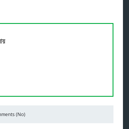
আয়
ments (No)