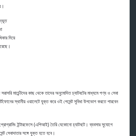
য়।
্ভূত
দা
িকার দিয়ে
 করেছে।
়ে সরাসরি মার্চেন্টদের কাছ থেকে তাদের অনুমোদিত চ্যাটবটের মাধ্যমে পণ্য ও সেবা
মার্টফোনের স্থানীয় ওয়ালেটে যুক্ত করে ওই পেমেন্ট সুবিধা উপভোগ করতে পারবেন
প্রোগ্রামিং ইন্টারফেসে (এপিআই) তৈরি যেকোনো চ্যাটবটে। ব্যবসার সুযোগে
মেন্ট সেবাদাতার সঙ্গে যুক্ত হতে হবে।