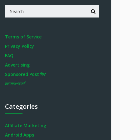
Terms of Service
Privacy Policy
FAQ
Advertising
Sponsored Post কি?
মতামত/পরামর্শ
Categories
Affiliate Marketing
Android Apps