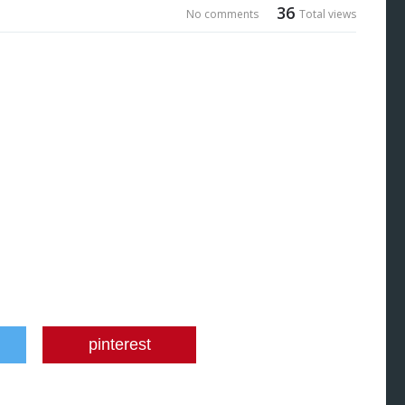
36
No comments
Total views
pinterest