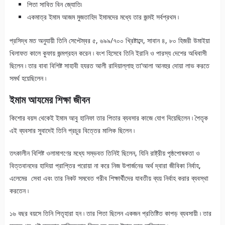
পিতা সাবিত বিন জ্যোতি৷
একমাত্র ইমাম আজম মুজতাহিদ ইমামদের মধ্যে তার জন্মই সর্বপ্রথম ৷
প্রসিদ্ধ মত অনুযায়ী তিনি সেপ্টেম্বর ৫, ৬৯৯/৭০০ খ্রিষ্টাব্দে, সাবান ৪, ৮০ হিজরী উমাইয়া
খিলাফত কালে কুফায় জন্মগ্রহন করেন ৷ বংশ হিসেবে তিনি ইরানি ও পারস্য দেশের অধিবাসী
ছিলেন ৷ তার বাবা বিশিষ্ট সাহাবী হযরত আলী রাদিয়াল্লাহু তা’আলা আনহুর দোয়া লাভ করতে
সমর্থ হয়েছিলেন ৷
ইমাম আযমের শিক্ষা জীবন
কিশোর বয়স থেকেই ইমাম আবু হানিফা তার পিতার ব্যবসার কাজে যোগ দিয়েছিলেন ৷ পৈতৃক
এই ব্যবসার সুবাদেই তিনি প্রচুর বিত্তের মালিক ছিলেন ৷
তৎকালীন বিশিষ্ট ওলামাগণের মধ্যে সম্ভবত তিনিই ছিলেন, যিনি রাষ্ট্রীয় পৃষ্ঠপোষকতা ও
বিত্তবানদের হাদিয়া প্রাপ্তির পরোয়া না করে নিজ উপার্জনের অর্থ দ্বারা জীবিকা নির্বাহ,
এলেমের সেবা এবং তার নিকট সমবেত গরীব শিক্ষার্থীদের যাবতীয় ব্যয় নির্বাহ করার ব্যবস্থা
করতেন ৷
১৬ বছর বয়সে তিনি পিতৃহারা হন ৷ তার পিতা ছিলেন একজন প্রতিষ্টিত কাপড় ব্যবসায়ী ৷ তার