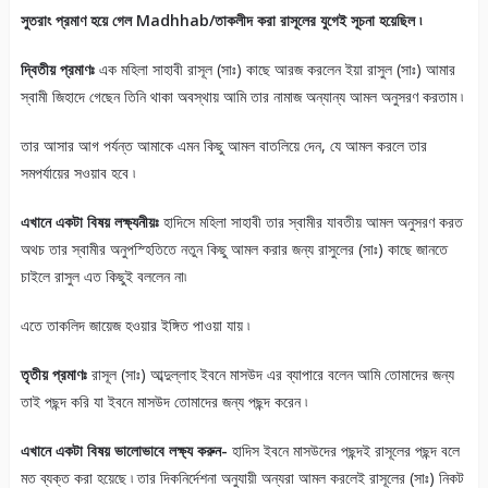
সুতরাং প্রমাণ হয়ে গেল Madhhab/তাকলীদ করা রাসূলের যুগেই সূচনা হয়েছিল ৷
দ্বিতীয় প্রমাণঃ
এক মহিলা সাহাবী রাসূল (সাঃ) কাছে আরজ করলেন ইয়া রাসুল (সাঃ) আমার
স্বামী জিহাদে গেছেন তিনি থাকা অবস্থায় আমি তার নামাজ অন্যান্য আমল অনুসরণ করতাম ৷
তার আসার আগ পর্যন্ত আমাকে এমন কিছু আমল বাতলিয়ে দেন, যে আমল করলে তার
সমপর্যায়ের সওয়াব হবে ৷
এখানে একটা বিষয় লক্ষ্যনীয়ঃ
হাদিসে মহিলা সাহাবী তার স্বামীর যাবতীয় আমল অনুসরণ করত
অথচ তার স্বামীর অনুপস্হিতিতে নতুন কিছু আমল করার জন্য রাসুলের (সাঃ) কাছে জানতে
চাইলে রাসুল এত কিছুই বললেন না৷
এতে তাকলিদ জায়েজ হওয়ার ইঙ্গিত পাওয়া যায় ৷
তৃতীয় প্রমাণঃ
রাসূল (সাঃ) আব্দুল্লাহ ইবনে মাসউদ এর ব্যাপারে বলেন আমি তোমাদের জন্য
তাই পছন্দ করি যা ইবনে মাসউদ তোমাদের জন্য পছন্দ করেন ৷
এখানে একটা বিষয় ভালোভাবে লক্ষ্য করুন-
হাদিস ইবনে মাসউদের পছন্দই রাসূলের পছন্দ বলে
মত ব্যক্ত করা হয়েছে ৷ তার দিকনির্দেশনা অনুযায়ী অন্যরা আমল করলেই রাসূলের (সাঃ) নিকট