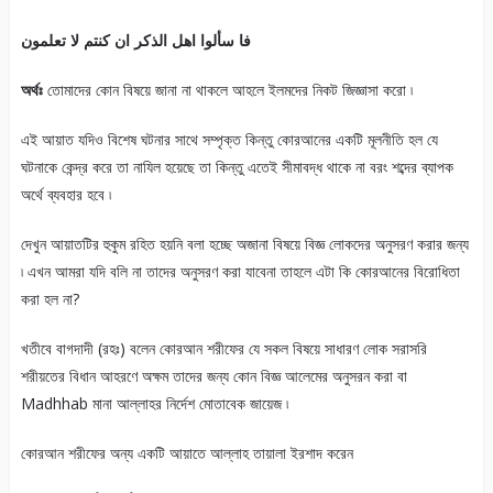
فا سألوا اهل الذكر ان كنتم لا تعلمون
অর্থঃ
তোমাদের কোন বিষয়ে জানা না থাকলে আহলে ইলমদের নিকট জিজ্ঞাসা করো ৷
এই আয়াত যদিও বিশেষ ঘটনার সাথে সম্পৃক্ত কিন্তু কোরআনের একটি মূলনীতি হল যে
ঘটনাকে কেন্দ্র করে তা নাযিল হয়েছে তা কিন্তু এতেই সীমাবদ্ধ থাকে না বরং শব্দের ব্যাপক
অর্থে ব্যবহার হবে ৷
দেখুন আয়াতটির হুকুম রহিত হয়নি বলা হচ্ছে অজানা বিষয়ে বিজ্ঞ লোকদের অনুসরণ করার জন্য
৷ এখন আমরা যদি বলি না তাদের অনুসরণ করা যাবেনা তাহলে এটা কি কোরআনের বিরোধিতা
করা হল না?
খতীবে বাগদাদী (রহঃ) বলেন কোরআন শরীফের যে সকল বিষয়ে সাধারণ লোক সরাসরি
শরীয়তের বিধান আহরণে অক্ষম তাদের জন্য কোন বিজ্ঞ আলেমের অনুসরন করা বা
Madhhab মানা আল্লাহর নির্দেশ মোতাবেক জায়েজ ৷
কোরআন শরীফের অন্য একটি আয়াতে আল্লাহ তায়ালা ইরশাদ করেন