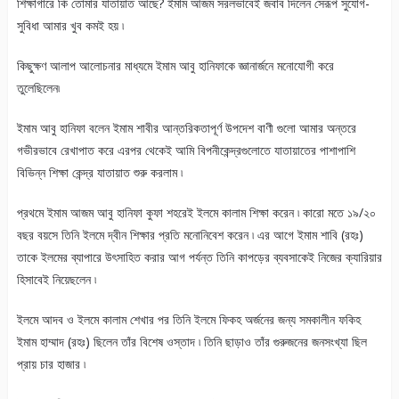
শিক্ষাগারে কি তোমার যাতায়াত আছে? ইমাম আজম সরলভাবেই জবাব দিলেন সেরূপ সুযোগ-
সুবিধা আমার খুব কমই হয় ৷
কিছুক্ষণ আলাপ আলোচনার মাধ্যমে ইমাম আবু হানিফাকে জ্ঞানার্জনে মনোযোগী করে
তুলেছিলেন৷
ইমাম আবু হানিফা বলেন ইমাম শাবীর আন্তরিকতাপূর্ণ উপদেশ বাণী গুলো আমার অন্তরে
গভীরভাবে রেখাপাত করে এরপর থেকেই আমি বিপনীকেন্দ্রগুলোতে যাতায়াতের পাশাপাশি
বিভিন্ন শিক্ষা কেন্দ্র যাতায়াত শুরু করলাম ৷
প্রথমে ইমাম আজম আবু হানিফা কুফা শহরেই ইলমে কালাম শিক্ষা করেন ৷ কারো মতে ১৯/২০
বছর বয়সে তিনি ইলমে দ্বীন শিক্ষার প্রতি মনোনিবেশ করেন ৷ এর আগে ইমাম শাবি (রহঃ)
তাকে ইলমের ব্যাপারে উৎসাহিত করার আগ পর্যন্ত তিনি কাপড়ের ব্যবসাকেই নিজের ক্যারিয়ার
হিসাবেই নিয়েছলেন ৷
ইলমে আদব ও ইলমে কালাম শেখার পর তিনি ইলমে ফিকহ অর্জনের জন্য সমকালীন ফকিহ
ইমাম হাম্মাদ (রহঃ) ছিলেন তাঁর বিশেষ ওস্তাদ ৷ তিনি ছাড়াও তাঁর গুরুজনের জনসংখ্যা ছিল
প্রায় চার হাজার ৷