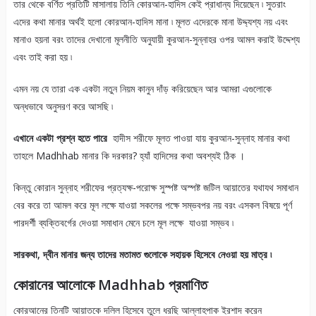
তার থেকে বর্ণিত প্রতিটি মাসালায় তিনি কোরআন-হাদিস কেই প্রাধান্য দিয়েছেন ৷ সুতরাং
এদের কথা মানার অর্থই হলো কোরআন-হাদিস মানা ৷ মূলত এদেরকে মানা উদ্দ্যশ্য নয় এবং
মানাও হয়না বরং তাদের দেখানো মূলনীতি অনুযায়ী কুরআন-সুন্নাহর ওপর আমল করাই উদ্দেশ্য
এবং তাই করা হয় ৷
এমন নয় যে তারা এক একটা নতুন নিয়ম কানুন দাঁড় করিয়েছেন আর আমরা এগুলোকে
অন্ধভাবে অনুসরণ করে আসছি ৷
এখানে একটা প্রশ্ন হতে পারে
হাদীস শরীফে মূলত পাওয়া যায় কুরআন-সুন্নাহ মানার কথা
তাহলে Madhhab মানার কি দরকার? হ্যাঁ হাদিসের কথা অবশ্যই ঠিক ।
কিন্তু কোরান সুন্নাহ শরীফের প্রত্যক্ষ-পরোক্ষ সুস্পষ্ট অস্পষ্ট জটিল আয়াতের যথাযথ সমাধান
বের করে তা আমল করে মূল লক্ষে যাওয়া সকলের পক্ষে সম্ভবপর নয় বরং এসকল বিষয়ে পূর্ণ
পারদর্শী ব্যক্তিবর্গের দেওয়া সমাধান মেনে চলে মূল লক্ষে যাওয়া সম্ভব ৷
সারকথা, দ্বীন মানার জন্য তাদের মতামত গুলোকে সহায়ক হিসেবে নেওয়া হয় মাত্র ৷
কোরানের আলোকে Madhhab
প্রমাণিত
কোরআনের তিনটি আয়াতকে দলিল হিসেবে তুলে ধরছি আল্লাহপাক ইরশাদ করেন