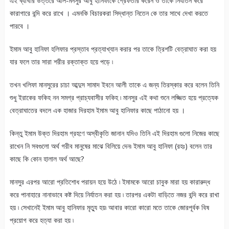
এই ব্যাখার উত্তরে আল-মনসুর আবু হানিফাকে গ্রেফতার করেন ও তাকে নির্যাতন করে
কারাগারে বন্দি করে রাখে । এমনকি বিচারকরা সিদ্ধান্ত নিতেন কে তার সাথে দেখা করতে
পারবে ।
ইমাম আবু হানিফা হলিফার প্রস্তাব প্রত্যাখ্যান করার পর তাকে ত্রিশটি বেত্রাঘাত করা হয়
যার ফলে তার সারা শরীর রক্তাক্ত হয়ে পড়ে ৷
তখন খলিফা মানসুরের চাচা আব্দুস সামাদ ইবনে আলী তাকে এ জন্য তিরস্কার করে বলেন তিনি
শুধু ইরাকের ফকিহ নন সমগ্র প্রাচ্যবাসীর ফকিহ ৷ মানসুর এই কথা শুনে লজ্জিত হয়ে প্রত্যেক
বেত্রাঘাতের বদলে এক হাজার দিরহাম ইমাম আবু হানিফার কাছে পাঠানো হয় ।
কিন্তু ইমাম উক্ত দিরহাম গ্রহণে অস্বীকৃতি জানান যদিও তিনি এই দিরহাম গুলো নিজের কাছে
রাখেন নি সবগুলো অর্থ গরীব মানুষের মাঝে বিলিয়ে দেন৷ ইমাম আবু হানিফা (রহঃ) বলেন তার
কাছে কি কোন হালাল অর্থ আছে?
মানসুর এরপর আরো প্রতিশোধ পরায়ন হয়ে উঠে ৷ ইমামকে আরো চাবুক মারা হয় কারারুদ্ধ
করে পানাহারে নানাভাবে কষ্ট দিয়ে নির্যাতন করা হয় ৷ তারপর একটা বাড়িতে নজর বন্দি করে রাখা
হয় ৷ সেখানেই ইমাম আবু হানিফার মৃত্যু হয়৷ আবার কারো কারো মতে তাকে জোরপূর্বক বিষ
প্রয়োগ করে হত্যা করা হয় ৷