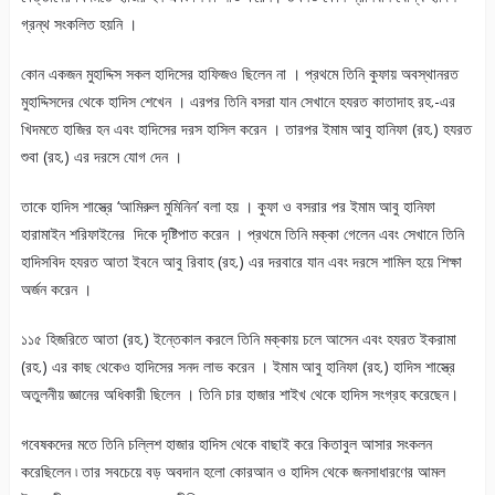
গ্রন্থ সংকলিত হয়নি ।
কোন একজন মুহাদ্দিস সকল হাদিসের হাফিজও ছিলেন না । প্রথমে তিনি কুফায় অবস্থানরত
মুহাদ্দিসদের থেকে হাদিস শেখেন । এরপর তিনি বসরা যান সেখানে হযরত কাতাদাহ রহ.-এর
খিদমতে হাজির হন এবং হাদিসের দরস হাসিল করেন । তারপর ইমাম আবু হানিফা (রহ.) হযরত
শুবা (রহ.) এর দরসে যোগ দেন ।
তাকে হাদিস শাস্ত্রে ‘আমিরুল মুমিনিন’ বলা হয় । কুফা ও বসরার পর ইমাম আবু হানিফা
হারামাইন শরিফাইনের দিকে দৃষ্টিপাত করেন । প্রথমে তিনি মক্কা গেলেন এবং সেখানে তিনি
হাদিসবিদ হযরত আতা ইবনে আবু রিবাহ (রহ.) এর দরবারে যান এবং দরসে শামিল হয়ে শিক্ষা
অর্জন করেন ।
১১৫ হিজরিতে আতা (রহ.) ইন্তেকাল করলে তিনি মক্কায় চলে আসেন এবং হযরত ইকরামা
(রহ.) এর কাছ থেকেও হাদিসের সনদ লাভ করেন । ইমাম আবু হানিফা (রহ.) হাদিস শাস্ত্রে
অতুলনীয় জ্ঞানের অধিকারী ছিলেন । তিনি চার হাজার শাইখ থেকে হাদিস সংগ্রহ করেছেন।
গবেষকদের মতে তিনি চল্লিশ হাজার হাদিস থেকে বাছাই করে কিতাবুল আসার সংকলন
করেছিলেন ৷ তার সবচেয়ে বড় অবদান হলো কোরআন ও হাদিস থেকে জনসাধারণের আমল