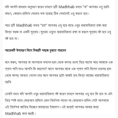
যদি আপনি মাযহাব অনুসরণ করেন তাহলে দুটি Madhhab বলবে “না” আপনার ওযু হয়নি
কারণ, কোরান-হাদিসে যেভাবে বলা হয়েছে ঠিক সেভাবেই ওযু করতে হবে ৷
আর দুটি Madhhab বলবে “হ্যা” আপনার ওযু হয়ে যাবে৷ ওযুর ধারাবাহিকতা রক্ষা করা
কিন্ত ফরজ না একটি সুন্নাহ ৷ সুতরাং ওযুতে ধারাবাহিকতা রক্ষা না করলে সুন্নাহ নষ্ট হবে ওযু
নষ্ট হবে না ৷
আরেকটি উদাহরণ দিলে বিষয়টি সহজে বুঝতে পারবেন
মনে করুন, আপনার মা আপনাকে বললেন ছাদ থেকে কাপড় গুলো নিয়ে আসো আর আমাকে এক
গ্লাস পানি দাও৷ আপনি কি করলেন? আগে আপনার মাকে এক গ্লাস পানি দিলেন তারপর ছাদ
থেকে কাপড় আনতে গেলেন তার মানে আপনার দুটো কাজই হল৷ কিন্ত কাজের ধারাবাহিকতা
হয়নি৷
তেমনি ভাবে যদি আপনি ওযুর ধারাবাহিকতা নষ্ট করেন তাহলে আপনার ওযু হবে কি হবে না এটা
নিয়ে স্পষ্ট ভাবে কোরআন হাদিসে কোন নির্দেশনা পাবেন না৷ কোরআন-হাদিস গেটে আপনাকে
এই নির্দেশনা জানিয়ে দিচ্ছেন মাযহাবের ইমামগণ ৷ এই জন্যই আপনার-আমার জন্য
Madhhab মানা জররী ৷