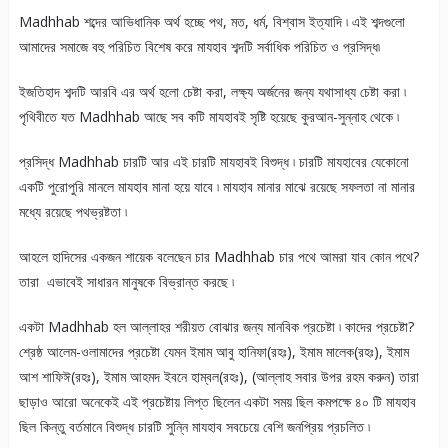
Madhhab শব্দের আভিধানিক অর্থ হচ্ছে পথ, মত, ধর্ম, বিশ্বাস ইত্যাদি ৷ এই শব্দগুলো
আমাদের সমাজে বহু পরিচিত বিশেষ করে মাযহাব শব্দটি সর্বাধিক পরিচিত ও প্রসিদ্ধ৷
ইজতিহাদ শব্দটি আরবি এর অর্থ হলো চেষ্টা করা, লক্ষ্য অর্জনের জন্য যথাসাধ্য চেষ্টা করা ৷
পৃথিবীতে যত Madhhab আছে সব কটি মাযহাবই সৃষ্টি হয়েছে কুরআন-সুন্নাহ থেকে ৷
প্রসিদ্ধ Madhhab চারটি আর এই চারটি মাযহাবই বিশুদ্ধ ৷ চারটি মাযহাবের যেকোনো
একটি পুরোপুরি মানলে মাযহাব মানা হয়ে যাবে ৷ মাযহাব মানার মাঝে রয়েছে সফলতা না মানার
মধ্যে রয়েছে পথভ্রষ্টতা ৷
আহলে হাদিসের একজন শায়েক বলেছেন চার Madhhab চার পথে আমরা যাব কোন পথে?
তারা এভাবেই সাধারন মানুষকে বিভ্রান্ত করছে ৷
একটা Madhhab হল আল্লাহর শরীয়ত বোঝার জন্য মানবিক প্রচেষ্টা ৷ কাদের প্রচেষ্টা?
শ্রেষ্ঠ আলেম-ওলামাদের প্রচেষ্টা যেমন ইমাম আবু হানিফা(রহঃ), ইমাম মালেক(রহঃ), ইমাম
আশ শাফিঈ(রহঃ), ইমাম আহমদ ইবনে হাম্বল(রহঃ), (আল্লাহ সবার উপর রহম করুন) তারা
ছাড়াও আরো অনেকেই এই প্রচেষ্টায় লিপ্ত ছিলেন একটা সময় ছিল কমপক্ষে ৪০ টি মাযহাব
ছিল কিন্তু বর্তমানে বিশুদ্ধ চারটি সুন্নি মাযহাব সবচেয়ে বেশি জনপ্রিয় প্রচলিত ৷