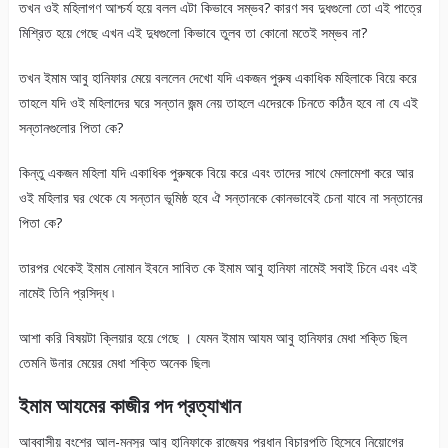
তখন ওই মহিলাগণ আশ্চর্য হয়ে বলল এটা কিভাবে সম্ভব? কারণ সব দুধগুলো তো এই পাত্রে
মিশ্রিত হয়ে গেছে এখন এই দুধগুলো কিভাবে তুলব তা কোনো মতেই সম্ভব না?
তখন ইমাম আবু হানিফার মেয়ে বললেন দেখো যদি একজন পুরুষ একাধিক মহিলাকে বিয়ে করে
তাহলে যদি ওই মহিলাদের ঘরে সন্তান জন্ম নেয় তাহলে এদেরকে চিনতে কঠিন হবে না যে এই
সন্তানগুলোর পিতা কে?
কিন্তু একজন মহিলা যদি একাধিক পুরুষকে বিয়ে করে এবং তাদের সাথে মেলামেশা করে আর
ওই মহিলার ঘর থেকে যে সন্তান ভূমিষ্ঠ হবে ঐ সন্তানকে কোনভাবেই চেনা যাবে না সন্তানের
পিতা কে?
তারপর থেকেই ইমাম নোমান ইবনে সাবিত কে ইমাম আবু হানিফা নামেই সবাই চিনে এবং এই
নামেই তিনি প্রসিদ্ধ ৷
আশা করি বিষয়টা ক্লিয়ার হয়ে গেছে । যেমন ইমাম আযম আবু হানিফার মেধা শক্তি ছিল
তেমনি উনার মেয়ের মেধা শক্তি অনেক ছিল৷
ইমাম আযমের কাজীর পদ প্রত্যাখান
আব্বাসীয় বংশের আল-মনসুর আবু হানিফাকে রাজ্যের প্রধান বিচারপতি হিসেবে নিয়োগের