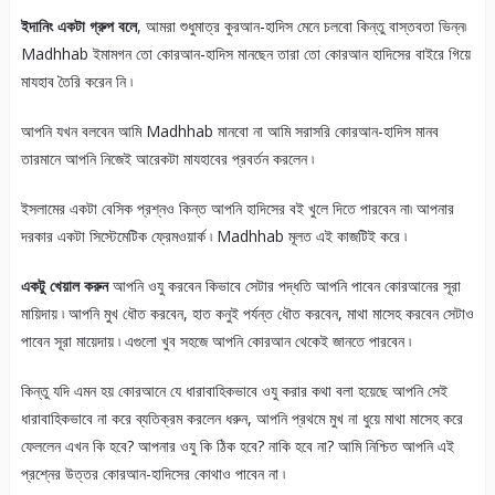
ইদানিং একটা গ্রুপ বলে
, আমরা শুধুমাত্র কুরআন-হাদিস মেনে চলবো কিন্তু বাস্তবতা ভিন্ন৷
Madhhab ইমামগন তো কোরআন-হাদিস মানছেন তারা তো কোরআন হাদিসের বাইরে গিয়ে
মাযহাব তৈরি করেন নি ৷
আপনি যখন বলবেন আমি Madhhab মানবো না আমি সরাসরি কোরআন-হাদিস মানব
তারমানে আপনি নিজেই আরেকটা মাযহাবের প্রবর্তন করলেন ৷
ইসলামের একটা বেসিক প্রশ্নও কিন্ত আপনি হাদিসের বই খুলে দিতে পারবেন না৷ আপনার
দরকার একটা সিস্টেমেটিক ফ্রেমওয়ার্ক ৷ Madhhab মূলত এই কাজটিই করে ৷
একটু খেয়াল করুন
আপনি ওযু করবেন কিভাবে সেটার পদ্ধতি আপনি পাবেন কোরআনের সূরা
মায়িদায় ৷ আপনি মুখ ধৌত করবেন, হাত কনুই পর্যন্ত ধৌত করবেন, মাথা মাসেহ করবেন সেটাও
পাবেন সূরা মায়েদায় ৷ এগুলো খুব সহজে আপনি কোরআন থেকেই জানতে পারবেন ৷
কিন্তু যদি এমন হয় কোরআনে যে ধারাবাহিকভাবে ওযু করার কথা বলা হয়েছে আপনি সেই
ধারাবাহিকভাবে না করে ব্যতিক্রম করলেন ধরুন, আপনি প্রথমে মুখ না ধুয়ে মাথা মাসেহ করে
ফেললেন এখন কি হবে? আপনার ওযু কি ঠিক হবে? নাকি হবে না? আমি নিশ্চিত আপনি এই
প্রশ্নের উত্তর কোরআন-হাদিসের কোথাও পাবেন না ৷