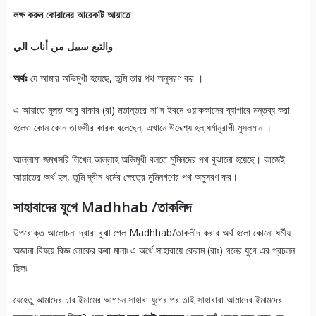
লক্ষ করুন কোরানের আরেকটি আয়াতে
والتبع سبيل من أناب الي
অর্থঃ
যে আমার অভিমুখী হয়েছে, তুমি তার পথ অনুসরণ কর ।
এ আয়াতে মূলত আবু বাকার (রা) মতান্তরে সা”দ ইবনে ওয়াককাসের ব্যাপারে মন্তব্য করা
হলেও কোন কোন তাফসীর কারক বলেছেন, এখানে উদ্দেশ্য হল,ধর্মানুরাগী মুসলমান ।
আল্লামা জমখসরি লিখেন,আল্লাহ অভিমুখী বলতে মুমিনদের পথ বুঝানো হয়েছে। কাজেই
আয়াতের অর্থ হল, তুমি দ্বীন ধর্মের ক্ষেত্রে মুমিনগণের পথ অনুসরণ কর।
সাহাবাদের যুগে Madhhab /তাকলিদ
উপরোক্ত আলোচনা দ্বারা বুঝা গেল Madhhab/তাকলীদ করার অর্থ হলো কোনো ধর্মীয়
অজানা বিষয়ে বিজ্ঞ লোকের কথা মানা৷ এ অর্থে সাহাবায়ে কেরাম (রাঃ) গনের যুগে এর প্রচলন
ছিল৷
যেহেতু আমাদের চার ইমামের আগমন সাহাবা যুগের পর তাই সাহাবারা আমাদের ইমামদের