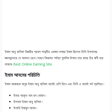
ইমাম আবু হানিফা হিজরীর প্রথম শতাব্দীর একজন মশহুর ইমাম ছিলেন৷ তিনি ইসলামের
জ্ঞানভান্ডারে যে অবদান রেখে গেছেন কিয়ামত পর্যন্ত মুসলিম উম্মাহ তার কাছে চির ঋণী হয়ে
থাকবে৷
Best Online Earning Site
ইমাম আযমের পরিচিতি
ইমাম আজমকে মানুষ ইমাম আবু হানিফা নামেই বেশি চিনে এবং তিনি এ নামেই সর্ব প্রসিদ্ধ ৷
উনার প্রকৃত নাম হল নোমান ৷
উপনাম ইমাম আবু হানিফা ৷
উপাধি ইমামুল আযম ৷