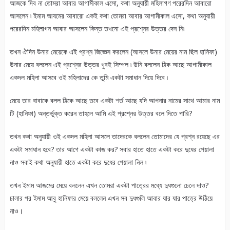
আজকে দিব না তোমরা আবার আগামীকাল এসো, কথা অনুযায়ী মহিলাগণ পরেরদিন আবারো
আসলেন ৷ ইমাম আযমের আবারো একই কথা তোমরা আবার আগামীকাল এসো, কথা অনুযায়ী
পরেরদিন মহিলাগন আবার আসলেন কিন্ত তখনো এই প্রশ্নের উত্তর দেন নি৷
তখন ঐদিন উনার মেয়েকে এই প্রশ্ন জিজ্ঞেস করলেন (আসলে উনার মেয়ের নাম ছিল হানিফা)
উনার মেয়ে বললেন এই প্রশ্নের উত্তর খুবই সিম্পল ৷ উনি বললেন ঠিক আছে আগামীকাল
একদল মহিলা আসবে ওই মহিলাদের কে তুমি একটা সমাধান দিয়ে দিবে ৷
মেয়ে তার বাবাকে বলল ঠিকে আছে তবে একটা শর্ত আছে যদি আপনার নামের সাথে আমার নাম
টি (হানিফা) অন্তর্ভুক্ত করেন তাহলে আমি এই প্রশ্নের উত্তর বলে দিতে পারি?
তখন কথা অনুযায়ী ওই একদল মহিলা আসলে তাদেরকে বললেন তোমাদের যে প্রশ্ন রয়েছে এর
একটা সমাধান হবে? তার আগে একটা কাজ কর? সবার হাতে হাতে একটা করে দুধের পেয়ালা
নাও সবাই কথা অনুযায়ী হাতে একটা করে দুধের পেয়ালা নিল ৷
তখন ইমাম আজমের মেয়ে বললেন এখন তোমরা একটা পাত্রের মধ্যে দুধগুলো ঢেলে দাও?
ঢালার পর ইমাম আবু হানিফার মেয়ে বললেন এখন সব দুধগুলি আবার যার যার পাত্রে উঠিয়ে
নাও।