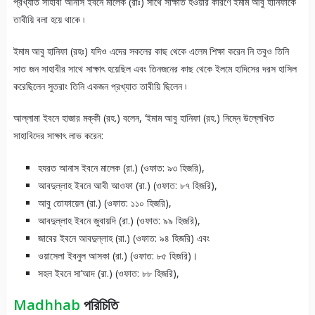
প্রখ্যাত সাহাবী আনাস ইবনে মালেক (রাঃ) সাথে সাক্ষাত হওয়ার কারণে ইমাম আবু হানিফাকে
তাবীয়ি বলা হয়ে থাকে ৷
ইমাম আবু হানিফা (রহঃ) যদিও এদের সকলের কাছ থেকে এলেম শিক্ষা করেন নি তবুও তিনি
সাত জন সাহাবীর সাথে সাক্ষাৎ হয়েছিল এবং তিনজনের কাছ থেকে ইলমে হাদিসের দরস হাসিল
করেছিলেন সুতরাং তিনি একজন প্রখ্যাত তাবীয়ি ছিলেন ৷
আল্লামা ইবনে হাজার মক্কী (রহ.) বলেন, ‘ইমাম আবু হানিফা (রহ.) নিম্নে উল্লেখিত
সাহাবিদের সাক্ষাৎ লাভ করেন:
হযরত আনাস ইবনে মালেক (রা.) (ওফাত: ৯৩ হিজরি),
আবদুল্লাহ ইবনে আবী আওফা (রা.) (ওফাত: ৮৭ হিজরি),
আবু তোফায়েল (রা.) (ওফাত: ১১০ হিজরি),
আবদুল্লাহ ইবনে জুবায়দি (রা.) (ওফাত: ৯৯ হিজরি),
জাবের ইবনে আবদুল্লাহ (রা.) (ওফাত: ৯৪ হিজরি) এবং
ওয়াসেলা ইবনুল আসকা (রা.) (ওফাত: ৮৫ হিজরি)।
সহল ইবনে সা’আদ (রা.) (ওফাত: ৮৮ হিজরি),
Madhhab
পরিচিতি