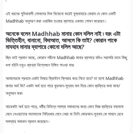
৷
এই ধরনের সুবিধাবাদী লোকদের দিক বিবেচনা করেই ফুক্বাহায়ে কেরাম যে কোন একটি
Madhhab অনুসরণ করা ওয়াজিব হওয়ার ব্যাপারে একমত পোষণ করেছেন ৷
অনেকে বলেন Madhhab
মানার কোন দলিল নাই ৷ বরং এটা
ভিত্তিহীন, বানানো, বিদাআত, আসলে কি তাই? কোরান পাকে
মাযহাব মানার ব্যাপারে কোনো দলিল আছে?
জ্বি ভাই প্রমান আছে, কোরান শরীফে Madhhab মানার ব্যাপারে যদিও সরাসরি ভাবে কিছু
বলা হইনি তবুও ব্যাখ্যা বিশ্লেষনে ইঙ্গিত পাওয়া যায়৷
আমাদেরকে প্রথমে একটা বিষয়ে ক্রিস্টাল ক্লিয়ার করে নিতে হবে? তা হলো Madhhab
মানার অর্থ কি? একটা অর্থ হতে পারে কুরআন-সুন্নাহ বাদ দিয়ে কোন ব্যক্তির কথা মানা/
অনুসরন করা৷
আরেকটা অর্থ হতে পারে, ধর্মীয় বিভিন্ন সমস্যা সমাধানের জন্য কোন বিজ্ঞ ব্যক্তির ফয়সালা
মেনে নেওয়া/তার মতামতকে নিদ্ধিধায় মেনে নেয়া৷ যা তিনি কোরআন-সুন্নাহ কে সামনে রেখে
সমস্যার সমাধান প্রদান করেছেন ৷