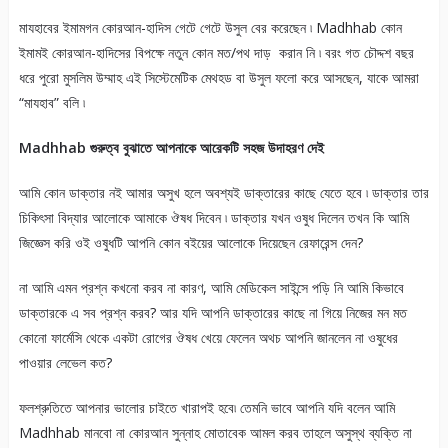
মাযহাবের ইমামগন কোরআন-হাদিস গেটে গেটে উসুল বের করেছেন ৷ Madhhab কোন
ইমামই কোরআন-হাদিসের বিপক্ষে নতুন কোন মত/পথ দাড় করান নি ৷ বরং গত চৌদ্দশ বছর
ধরে পুরো মুসলিম উম্মাহ এই সিস্টেমেটিক মেথহড বা উসুল ফলো করে আসছেন, যাকে আমরা
“মাযহাব” বলি ৷
Madhhab
গুরুত্ব বুঝাতে আপনাকে আরেকটি সহজ উদাহরণ দেই
আমি কোন ডাক্তার নই আমার অসুখ হলে অবশ্যই ডাক্তারের কাছে যেতে হবে ৷ ডাক্তার তার
চিকিৎসা বিদ্যার আলোকে আমাকে ঔষধ দিবেন ৷ ডাক্তার যখন ওষুধ দিলেন তখন কি আমি
জিজ্ঞেস করি ওই ওষুধটি আপনি কোন বইয়ের আলোকে দিয়েছেন রেফারেন্স দেন?
না আমি এমন প্রশ্ন কখনো করব না কারণ, আমি মেডিকেল সাইন্সে পড়ি নি আমি কিভাবে
ডাক্তারকে এ সব প্রশ্ন করব? আর যদি আপনি ডাক্তারের কাছে না গিয়ে নিজের মন মত
কোনো ফার্মেসি থেকে একটা রোগের ঔষধ খেয়ে ফেলেন অথচ আপনি জানলেন না ওষুধের
পাওয়ার লেভেল কত?
ফলশ্রুতিতে আপনার ভালোর চাইতে খারাপই হবে৷ তেমনি ভাবে আপনি যদি বলেন আমি
Madhhab মানবো না কোরআন সুন্নাহ মোতাবেক আমল করব তাহলে অসুস্থ ব্যক্তি না