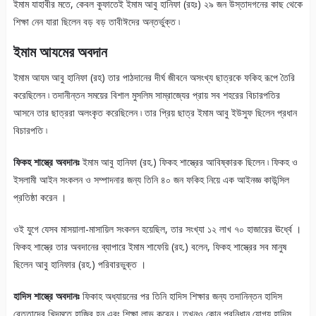
ইমাম যাহাবীর মতে, কেবল কুফাতেই ইমাম আবু হানিফা (রহঃ) ২৯ জন উস্তাদগনের কাছ থেকে
শিক্ষা নেন যারা ছিলেন বড় বড় তাবীঈদের অন্তর্ভুক্ত ৷
ইমাম আযমের অবদান
ইমাম আযম আবু হানিফা (রহ) তার পাঠদানের দীর্ঘ জীবনে অসংখ্য ছাত্রকে ফকিহ রূপে তৈরি
করেছিলেন ৷ তদানীন্তন সময়ের বিশাল মুসলিম সাম্রাজ্যের প্রায় সব শহরের বিচারপতির
আসনে তার ছাত্ররা অলংকৃত করেছিলেন ৷ তার প্রিয় ছাত্র ইমাম আবু ইউসুফ ছিলেন প্রধান
বিচারপতি ৷
ফিকহ শাস্ত্রে অবদানঃ
ইমাম আবু হানিফা (রহ.) ফিকহ শাস্ত্রের আবিষ্কারক ছিলেন ৷ ফিকহ ও
ইসলামী আইন সংকলন ও সম্পাদনার জন্য তিনি ৪০ জন ফকিহ নিয়ে এক আইনজ্ঞ কাউন্সিল
প্রতিষ্ঠা করেন ।
ওই যুগে যেসব মাসয়ালা-মাসায়িল সংকলন হয়েছিল, তার সংখ্যা ১২ লাখ ৭০ হাজারের ঊর্ধ্বে ।
ফিকহ শাস্ত্রে তার অবদানের ব্যাপারে ইমাম শাফেয়ি (রহ.) বলেন, ফিকহ শাস্ত্রের সব মানুষ
ছিলেন আবু হানিফার (রহ.) পরিবারভুক্ত ।
হাদিস শাস্ত্রে অবদানঃ
ফিকাহ অধ্যায়নের পর তিনি হাদিস শিক্ষার জন্য তদানিন্তন হাদিস
বেত্তাদের খিদমতে হাজির হন এবং শিক্ষা লাভ করেন। তখনও কোন প্রনিধান যোগ্য হাদিস