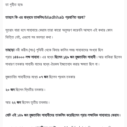
তা গৃহীত হবে৷
তাহলে কি এর মাধ্যমে তাকলিদ/Madhhab
প্রমাণিত হয়না?
সুতরাং যারা বলে সাহাবায়ে কেরাম তারা কারো অনুসরণ করেননি আসলে এই কথার কোন
ভিত্তি নেই, এগুলো সব মনগড়া কথা ৷
তাছাড়া
নবী করীম (সাঃ) পৃথিবী থেকে বিদায় কালিন সময় সাহাবাদের সংখ্যা ছিল
প্রায়
১৪৪০০০ লক্ষ সাহাবা
৷ এর মধ্যে
ছিলেন ১্৪্‌৯
জন মুজতাহিদ সাহাবী
৷ আর বাকিরা ছিলেন
সাধারণ তবকার সাহাবী৷ যাদের মধ্যে ঐরকম ইজতেহাদ করার ক্ষমতা ছিল না ৷
মুজতাহিদ সাহাবীদের মধ্যে
০৭ জন
ছিলেন প্রথম তবকার
২০ জন
ছিলেন দ্বিতীয় তবকার ৷
আর
২২ জন
ছিলেন তৃতীয় তবকার ৷
মোট এই ১৪৯ জন মুজতাহিদ সাহাবীদের তাকলিদ করেছিলেন প্রায় লক্ষাধিক সাহাবায়ে কেরাম ৷