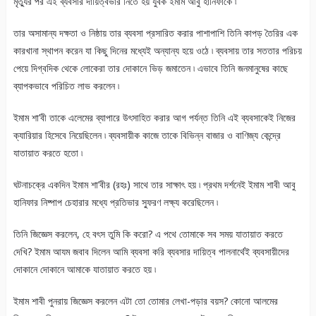
মৃত্যুর পর এই ব্যবসার দায়িত্বভার নিতে হয় যুবক ইমাম আবু হানিফাকে ৷
তার অসামান্য দক্ষতা ও নিষ্ঠায় তার ব্যবসা প্রসারিত করার পাশাপাশি তিনি কাপড় তৈরির এক
কারখানা স্থাপন করেন যা কিছু দিনের মধ্যেই অন্যান্য হয়ে ওঠে ৷ ব্যবসায় তার সততার পরিচয়
পেয়ে দিগ্বদিক থেকে লোকেরা তার দোকানে ভিড় জমাতেন ৷ এভাবে তিনি জনমানুষের কাছে
ব্যাপকভাবে পরিচিত লাভ করলেন ৷
ইমাম শা’বী তাকে এলেমের ব্যাপারে উৎসাহিত করার আগ পর্যন্ত তিনি এই ব্যবসাকেই নিজের
ক্যারিয়ার হিসেবে নিয়েছিলেন ৷ ব্যবসায়ীক কাজে তাকে বিভিন্ন বাজার ও বাণিজ্য কেন্দ্রে
যাতায়াত করতে হতো ৷
ঘটনাচক্রে একদিন ইমাম শা’বীর (রহঃ) সাথে তার সাক্ষাৎ হয় ৷ প্রথম দর্শনেই ইমাম শাবী আবু
হানিফার নিষ্পাপ চেহারার মধ্যে প্রতিভার স্ফুরণ লক্ষ্য করেছিলেন ৷
তিনি জিজ্ঞেস করলেন, হে বৎস তুমি কি করো? এ পথে তোমাকে সব সময় যাতায়াত করতে
দেখি? ইমাম আযম জবাব দিলেন আমি ব্যবসা করি ব্যবসার দায়িত্ব পালনার্থেই ব্যবসায়ীদের
দোকানে দোকানে আমাকে যাতায়াত করতে হয় ৷
ইমাম শাবী পুনরায় জিজ্ঞেস করলেন এটা তো তোমার লেখা-পড়ার বয়স? কোনো আলমের