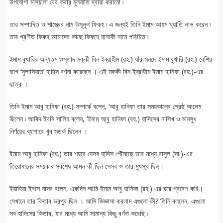
উপযোগী মাসয়ালা বের করার মূলনীতি দ্বারা করানো ৷
তার সম্পাদিত ও শাস্ত্রের নাম উসূলুল ফিকহ ৷ এ জন্যই তিনি ইমাম আযম খ্যাতি লাভ করেন ৷
তার প্রণীত ফিকহ আমাদের কাছে ফিকহে হানাফী নামে পরিচিত ৷
ইমাম বুখারির অন্যতম ওস্তাদ মক্কী বিন ইব্রাহীম (রহ.) যাঁর সনদে ইমাম বুখারি (রহ.) বেশির
ভাগ ‘সুলাসিয়াত’ হাদিস বর্ণনা করেছেন । এই মক্কী বিন ইব্রাহীম ইমাম হানিফা (রহ.)-এর
ছাত্র ।
তিনি ইমাম আবু হানিফা (রহ.) সম্পর্কে বলেন, ‘আবু হানিফা তার সময়কালের শ্রেষ্ঠ আলেম
ছিলেন ৷ আবিদ ইবনি সালিহ বলেন, ‘ইমাম আবু হানিফা (রহ.) হাদিসের নাসিখ ও মানসুখ
নির্ণয়ের ব্যাপারে খুব সতর্ক ছিলেন ।
ইমাম আবু হানিফা (রহ.) তার শহরে যেসব হাদিস পৌঁছেছে তার মধ্যে রাসুল (সা.)-এর
তিরোধানের সময়কার সর্বশেষ আমল কী ছিল সেসব ও তার মুখস্থ ছিল।
ইয়াহিয়া ইবনে নাসর বলেন, একদিন আমি ইমাম আবু হানিফা (রহ.) এর ঘরে প্রবেশ করি।
সেখানে তার কিতাব ভরপুর ছিল । আমি জিজ্ঞাসা করলাম এগুলো কী? তিনি বললেন, এগুলো
সব হাদিসের কিতাব, যার মধ্যে আমি সামান্য কিছু বর্ণনা করেছি ৷