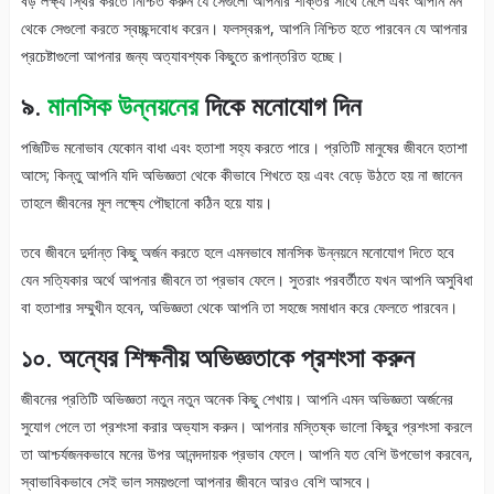
বড় লক্ষ্য স্থির করতে নিশ্চিত করুন যে সেগুলো আপনার শক্তির সাথে মেলে এবং আপনি মন
থেকে সেগুলো করতে স্বচ্ছন্দবোধ করেন। ফলস্বরূপ, আপনি নিশ্চিত হতে পারবেন যে আপনার
প্রচেষ্টাগুলো আপনার জন্য অত্যাবশ্যক কিছুতে রূপান্তরিত হচ্ছে।
৯.
মানসিক উন্নয়নের
দিকে মনোযোগ দিন
পজিটিভ মনোভাব যেকোন বাধা এবং হতাশা সহ্য করতে পারে। প্রতিটি মানুষের জীবনে হতাশা
আসে; কিন্তু আপনি যদি অভিজ্ঞতা থেকে কীভাবে শিখতে হয় এবং বেড়ে উঠতে হয় না জানেন
তাহলে জীবনের মূল লক্ষ্যে পৌছানো কঠিন হয়ে যায়।
তবে জীবনে দুর্দান্ত কিছু অর্জন করতে হলে এমনভাবে মানসিক উন্নয়নে মনোযোগ দিতে হবে
যেন সত্যিকার অর্থে আপনার জীবনে তা প্রভাব ফেলে। সুতরাং পরবর্তীতে যখন আপনি অসুবিধা
বা হতাশার সম্মুখীন হবেন, অভিজ্ঞতা থেকে আপনি তা সহজে সমাধান করে ফেলতে পারবেন।
১০
.
অন্যের
শিক্ষনীয়
অভিজ্ঞতাকে
প্রশংসা
করুন
জীবনের প্রতিটি অভিজ্ঞতা নতুন নতুন অনেক কিছু শেখায়। আপনি এমন অভিজ্ঞতা অর্জনের
সুযোগ পেলে তা প্রশংসা করার অভ্যাস করুন। আপনার মস্তিষ্ক ভালো কিছুর প্রশংসা করলে
তা আশ্চর্যজনকভাবে মনের উপর আনন্দদায়ক প্রভাব ফেলে। আপনি যত বেশি উপভোগ করবেন,
স্বাভাবিকভাবে সেই ভাল সময়গুলো আপনার জীবনে আরও বেশি আসবে।