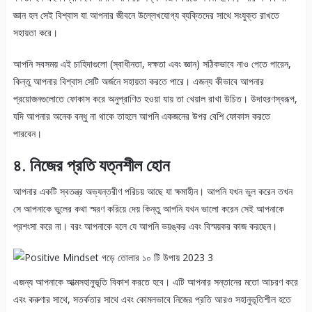
জ্ঞান হল সেই বিশ্বাস যা আপনার জীবনে উল্লেখযোগ্য ব্যক্তিদের সাথে সংযুক্ত রাখতে
সহায়তা করে।
আপনি সবসময় এই চাহিদাগুলো (স্বাধীনতা, দক্ষতা এবং জ্ঞান) সঠিকভাবে নাও পেতে পারেন,
কিন্তু আপনার বিশ্বাস সেটি অর্জনে সহায়তা করতে পারে। এজন্য কীভাবে আপনার
প্রয়োজনগুলোতে ফোকাস করে অনুপ্রাণিত হওয়া যায় তা খেয়াল রাখা উচিত। উদাহরণস্বরূপ,
যদি আপনার অনেক বন্ধু না থাকে তাহলে আপনি একজনের উপর বেশি ফোকাস করতে
পারবেন।
৪
.
নিজের
প্রতি
যত্নশীল
হোন
আপনার একটি স্বতন্ত্র অভ্যন্তরীণ পরিচয় আছে যা ক্ষমাহীন। আপনি যখন ভুল করেন তখন
সে আপনাকে ভুলের কথা স্মরণ করিয়ে দেয় কিন্তু আপনি যখন ভালো করেন সেই আপনাকে
প্রশংসা করে না। বরং আপনাকে বলে যে আপনি ভয়ঙ্কর এবং বিস্ময়কর কাজ করছেন।
এজন্য আপনাকে আত্মসহানুভূতি বিকাশ করতে হবে। এটি আপনার সন্তানের মতো আচরণ করে
এবং করুণার সাথে, সতর্কতার সাথে এবং কোমলভাবে নিজের প্রতি আরও সহানুভূতিশীল হতে