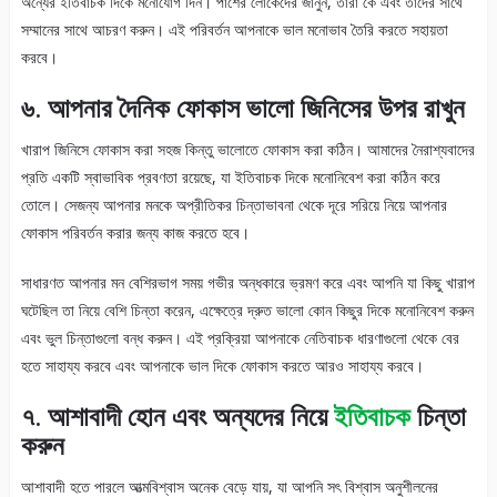
অন্যের ইতিবাচক দিকে মনোযোগ দিন। পাশের লোকেদের জানুন, তারা কে এবং তাদের সাথে
সম্মানের সাথে আচরণ করুন। এই পরিবর্তন আপনাকে ভাল মনোভাব তৈরি করতে সহায়তা
করবে।
৬
.
আপনার
দৈনিক
ফোকাস
ভালো
জিনিসের
উপর
রাখুন
খারাপ জিনিসে ফোকাস করা সহজ কিন্তু ভালোতে ফোকাস করা কঠিন। আমাদের নৈরাশ্যবাদের
প্রতি একটি স্বাভাবিক প্রবণতা রয়েছে, যা ইতিবাচক দিকে মনোনিবেশ করা কঠিন করে
তোলে। সেজন্য আপনার মনকে অপ্রীতিকর চিন্তাভাবনা থেকে দূরে সরিয়ে নিয়ে আপনার
ফোকাস পরিবর্তন করার জন্য কাজ করতে হবে।
সাধারণত আপনার মন বেশিরভাগ সময় গভীর অন্ধকারে ভ্রমণ করে এবং আপনি যা কিছু খারাপ
ঘটেছিল তা নিয়ে বেশি চিন্তা করেন, এক্ষেত্রে দ্রুত ভালো কোন কিছুর দিকে মনোনিবেশ করুন
এবং ভুল চিন্তাগুলো বন্ধ করুন। এই প্রক্রিয়া আপনাকে নেতিবাচক ধারণাগুলো থেকে বের
হতে সাহায্য করবে এবং আপনাকে ভাল দিকে ফোকাস করতে আরও সাহায্য করবে।
৭. আশাবাদী হোন এবং অন্যদের নিয়ে
ইতিবাচক
চিন্তা
করুন
আশাবাদী হতে পারলে আত্মবিশ্বাস অনেক বেড়ে যায়, যা আপনি সৎ বিশ্বাস অনুশীলনের