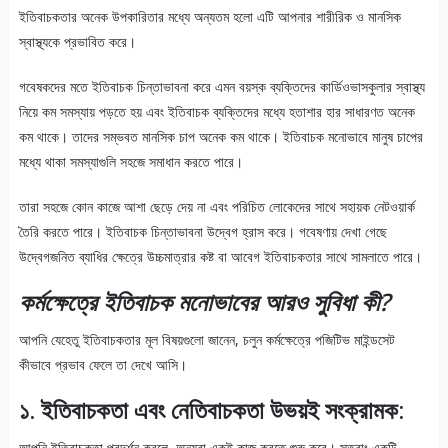
ইতিবাচকতার অনেক উপকারিতার মধ্যে অন্যতম হলো এটি আপনার শারীরিক ও মানসিক
স্বাস্থ্যকে প্রভাবিত করে।
গবেষকদের মতে ইতিবাচক চিন্তাভাবনা করে এমন বয়স্ক ব্যক্তিদের কার্ডিওভাসকুলার স্বাস্থ্য
নিয়ে কম সমস্যায় পড়তে হয় এবং ইতিবাচক ব্যক্তিদের মধ্যে হতাশার হার সাধারণত অনেক
কম থাকে। তাদের সম্ভবত মানসিক চাপ অনেক কম থাকে। ইতিবাচক মনোভাবে মানুষ চাপের
মধ্যে থাকা সমস্যাগুলি সহজে সমাধান করতে পারে।
তারা সহজে কোন কাজে আশা ছেড়ে দেয় না এবং পরিচিত লোকেদের সাথে সহায়ক নেটওয়ার্ক
তৈরি করতে পারে। ইতিবাচক চিন্তাভাবনা উদ্বেগ হ্রাস করে। গবেষণায় দেখা গেছে
উদ্বেগজনিত ব্যাধির ক্ষেত্রে উচ্চমাত্রার কষ্ট বা আবেগ ইতিবাচকতার সাথে সামলাতে পারে।
কর্মক্ষেত্রে
ইতিবাচক
মনোভাবের
আরও
সুবিধা
কী
?
আপনি যেহেতু ইতিবাচকতার মূল বিষয়গুলো জানেন, চলুন কর্মক্ষেত্রে পজিটিভ মাইন্ডসেট
কীভাবে প্রভাব ফেলে তা দেখে আসি।
১. ইতিবাচকতা এবং নেতিবাচকতা উভয়ই সংক্রামক:
আপনি ইতিবাচকতা প্রদর্শন করলে, অন্যরা একই কাজ করতে শুরু করে। সুতরাং একটি