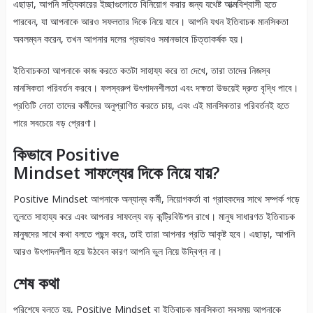
এছাড়া, আপনি সত্যিকারের ইচ্ছাগুলোতে বিনিয়োগ করার জন্য যথেষ্ট আত্মবিশ্বাসী হতে
পারবেন, যা আপনাকে আরও সফলতার দিকে নিয়ে যাবে। আপনি যখন ইতিবাচক মানসিকতা
অবলম্বন করেন, তখন আপনার দলের প্রভাবও সমানভাবে চিত্তাকর্ষক হয়।
ইতিবাচকতা আপনাকে কাজ করতে কতটা সাহায্য করে তা দেখে, তারা তাদের নিজস্ব
মানসিকতা পরিবর্তন করবে। ফলস্বরুপ উৎপাদনশীলতা এবং দক্ষতা উভয়েই দ্রুত বৃদ্ধি পাবে।
প্রতিটি নেতা তাদের কর্মীদের অনুপ্রাণিত করতে চায়, এবং এই মানসিকতার পরিবর্তনই হতে
পারে সবচেয়ে বড় প্রেরণা।
কিভাবে
Positive
Mindset
সাফল্যের
দিকে
নিয়ে
যায়
?
Positive Mindset আপনাকে অন্যান্য কর্মী, নিয়োগকর্তা বা গ্রাহকদের সাথে সম্পর্ক গড়ে
তুলতে সাহায্য করে এবং আপনার সাফল্যে বড় কন্ট্রিবিউশন রাখে। মানুষ সাধারণত ইতিবাচক
মানুষদের সাথে কথা বলতে পছন্দ করে, তাই তারা আপনার প্রতি আকৃষ্ট হবে। এছাড়া, আপনি
আরও উৎপাদনশীল হয়ে উঠবেন কারণ আপনি ভুল নিয়ে উদ্বিগ্ন না।
শেষ কথা
পরিশেষে বলতে হয়, Positive Mindset বা ইতিবাচক মানসিকতা সবসময় আপনাকে