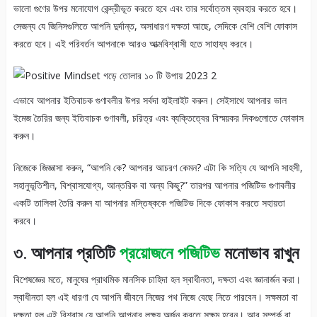
ভালো গুণের উপর মনোযোগ কেন্দ্রীভূত করতে হবে এবং তার সর্বোত্তম ব্যবহার করতে হবে।
সেজন্য যে জিনিসগুলিতে আপনি দুর্দান্ত, অসাধারণ দক্ষতা আছে, সেদিকে বেশি বেশি ফোকাস
করতে হবে। এই পরিবর্তন আপনাকে আরও আত্মবিশ্বাসী হতে সাহায্য করবে।
এভাবে আপনার ইতিবাচক গুণাবলীর উপর সর্বদা হাইলাইট করুন। সেইসাথে আপনার ভাল
ইমেজ তৈরির জন্য ইতিবাচক গুণাবলী, চরিত্র এবং ব্যক্তিত্বের বিস্ময়কর দিকগুলোতে ফোকাস
করুন।
নিজেকে জিজ্ঞাসা করুন, “আপনি কে? আপনার আচরণ কেমন? এটা কি সত্যি যে আপনি সাহসী,
সহানুভূতিশীল, বিশ্বাসযোগ্য, আন্তরিক বা অন্য কিছু?” তারপর আপনার পজিটিভ গুণাবলীর
একটি তালিকা তৈরি করুন যা আপনার মস্তিষ্ককে পজিটিভ দিকে ফোকাস করতে সহায়তা
করবে।
৩. আপনার প্রতিটি
প্রয়োজনে পজিটিভ
মনোভাব রাখুন
বিশেষজ্ঞের মতে, মানুষের প্রাথমিক মানসিক চাহিদা হল স্বাধীনতা, দক্ষতা এবং জ্ঞানার্জন করা।
স্বাধীনতা হল এই ধারণা যে আপনি জীবনে নিজের পথ নিজে বেছে নিতে পারবেন। সক্ষমতা বা
দক্ষতা হল এই বিশ্বাস যে আপনি আপনার লক্ষ্য অর্জন করতে সক্ষম হবেন। আর সম্পর্ক বা