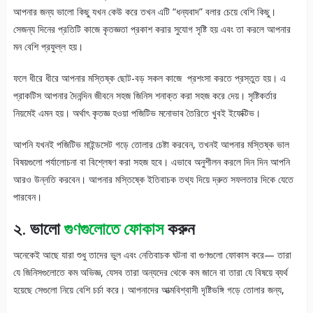
আপনার জন্য ভালো কিছু যখন কেউ করে তখন এটি “ধন্যবাদ” বলার চেয়ে বেশি কিছু।
সেজন্য দিনের প্রতিটি কাজে কৃতজ্ঞতা প্রকাশ করার সুযোগ সৃষ্টি হয় এবং তা করলে আপনার
মন বেশি প্রফুল্ল হয়।
ফলে ধীরে ধীরে আপনার মস্তিষ্ক ছোট-বড় সকল কাজে প্রশংসা করতে প্রস্তুত হয়। এ
প্রাকটিস আপনার দৈনন্দিন জীবনে সহজ জিনিস শনাক্ত করা সহজ করে দেয়। সৃষ্টিকর্তার
নিয়মেই এমন হয়। অর্থাৎ কৃতজ্ঞ হওয়া পজিটিভ মনোভাব তৈরিতে খুবই ইফেক্টিভ।
আপনি যখনই পজিটিভ মাইন্ডসেট গড়ে তোলার চেষ্টা করবেন, তখনই আপনার মস্তিষ্ক ভাল
বিষয়গুলো পর্যালোচনা বা বিশ্লেষণ করা সহজ হবে। এভাবে অনুশীলন করলে দিন দিন আপনি
আরও উন্নতি করবেন। আপনার মস্তিষ্কে ইতিবাচক তথ্য দিয়ে দ্রুত সফলতার দিকে যেতে
পারবেন।
২. ভালো
গুণগুলোতে ফোকাস
করুন
অনেকেই আছে যারা শুধু তাদের ভুল এবং নেতিবাচক ঘটনা বা গুণগুলো ফোকাস করে— তারা
যে জিনিসগুলোতে কম অভিজ্ঞ, যেসব তারা অন্যদের থেকে কম জানে বা তারা যে বিষয়ে ব্যর্থ
হয়েছে সেগুলো নিয়ে বেশি চর্চা করে। আপনাদের আত্মবিশ্বাসী দৃষ্টিভঙ্গি গড়ে তোলার জন্য,