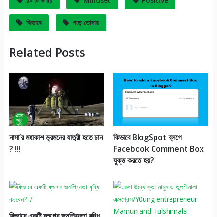
১০ টি উপায়
Mindset
Positive
কিভাবে
গড়ে তোলার
Related Posts
নাসা’র মহাকাশ ভ্রমনের যাত্রী হতে চান
কিভাবে BlogSpot ব্লগে
? !!!
Facebook Comment Box
যুক্ত করতে হয়?
কিভাবে একটি ব্লগের জনপ্রিয়তা বৃদ্ধি