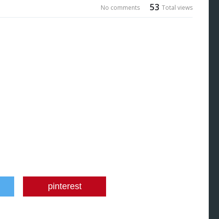
53
No comments
Total views
pinterest