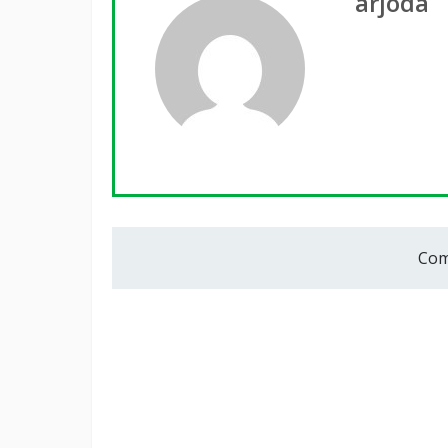
arjoda
Com