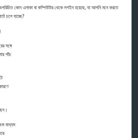
বা অপরিচিত কোন এলাকা বা কম্পিউটার থেকে লগইন হয়েছে, যা আপনি মনে করতে
তা চলে যাচ্ছে?
।
রের সঙ্গে
য় পাঁচ
টে
কারণে
েছেন।
জিক মাধ্যম
ুতর