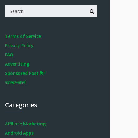
Terms of Service
Privacy Policy
FAQ
Advertising
Sponsored Post কি?
মতামত/পরামর্শ
Categories
Affiliate Marketing
Android Apps