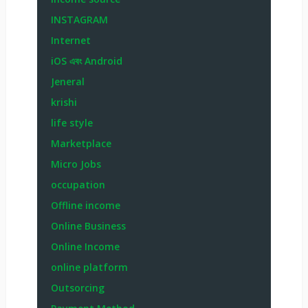
INSTAGRAM
Internet
iOS এবং Android
Jeneral
krishi
life style
Marketplace
Micro Jobs
occupation
Offline income
Online Business
Online Income
online platform
Outsorcing