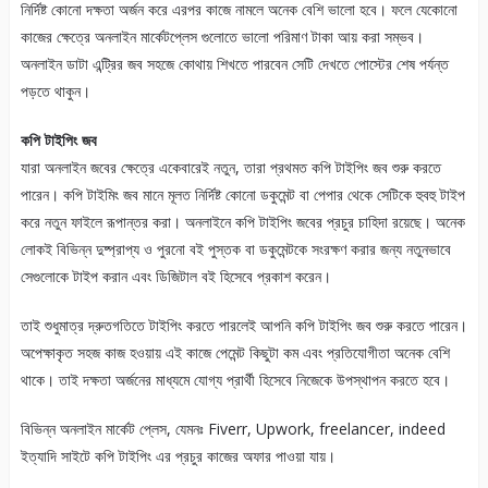
নির্দিষ্ট কোনো দক্ষতা অর্জন করে এরপর কাজে নামলে অনেক বেশি ভালো হবে। ফলে যেকোনো
কাজের ক্ষেত্রে অনলাইন মার্কেটপ্লেস গুলোতে ভালো পরিমাণ টাকা আয় করা সম্ভব।
অনলাইন ডাটা এন্ট্রির জব সহজে কোথায় শিখতে পারবেন সেটি দেখতে পোস্টের শেষ পর্যন্ত
পড়তে থাকুন।
কপি টাইপিং জব
যারা অনলাইন জবের ক্ষেত্রে একেবারেই নতুন, তারা প্রথমত কপি টাইপিং জব শুরু করতে
পারেন। কপি টাইমিং জব মানে মূলত নির্দিষ্ট কোনো ডকুমেন্ট বা পেপার থেকে সেটিকে হুবহু টাইপ
করে নতুন ফাইলে রূপান্তর করা। অনলাইনে কপি টাইপিং জবের প্রচুর চাহিদা রয়েছে। অনেক
লোকই বিভিন্ন দুষ্প্রাপ্য ও পুরনো বই পুস্তক বা ডকুমেন্টকে সংরক্ষণ করার জন্য নতুনভাবে
সেগুলোকে টাইপ করান এবং ডিজিটাল বই হিসেবে প্রকাশ করেন।
তাই শুধুমাত্র দ্রুতগতিতে টাইপিং করতে পারলেই আপনি কপি টাইপিং জব শুরু করতে পারেন।
অপেক্ষাকৃত সহজ কাজ হওয়ায় এই কাজে পেমেন্ট কিছুটা কম এবং প্রতিযোগীতা অনেক বেশি
থাকে। তাই দক্ষতা অর্জনের মাধ্যমে যোগ্য প্রার্থী হিসেবে নিজেকে উপস্থাপন করতে হবে।
বিভিন্ন অনলাইন মার্কেট প্লেস, যেমনঃ Fiverr, Upwork, freelancer, indeed
ইত্যাদি সাইটে কপি টাইপিং এর প্রচুর কাজের অফার পাওয়া যায়।