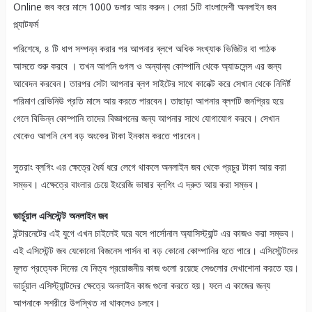
Online জব করে মাসে 1000 ডলার আয় করুন। সেরা 5টি বাংলাদেশী অনলাইন জব
প্ল্যাটফর্ম
পরিশেষে, ৪ টি ধাপ সম্পন্ন করার পর আপনার ব্লগে অধিক সংখ্যাক ভিজিটর বা পাঠক
আসতে শুরু করবে । তখন আপনি গুগল ও অন্যান্য কোম্পানি থেকে অ্যাডসেন্স এর জন্য
আবেদন করবেন। তারপর সেটা আপনার ব্লগ সাইটের সাথে কানেক্ট করে সেখান থেকে নিদির্ষ্ট
পরিমাণ রেভিনিউ প্রতি মাসে আয় করতে পারবেন। তাছাড়া আপনার ব্লগটি জনপ্রিয় হয়ে
গেলে বিভিন্ন কোম্পানি তাদের বিজ্ঞাপনের জন্য আপনার সাথে যোগাযোগ করবে। সেখান
থেকেও আপনি বেশ বড় অংকের টাকা ইনকাম করতে পারবেন।
সুতরাং ব্লগিং এর ক্ষেত্রে ধৈর্য ধরে লেগে থাকলে অনলাইন জব থেকে প্রচুর টাকা আয় করা
সম্ভব। এক্ষেত্রে বাংলার চেয়ে ইংরেজি ভাষার ব্লগিং এ দ্রুত আয় করা সম্ভব।
ভার্চুয়াল এসিস্টেন্ট অনলাইন জব
ইন্টারনেটের এই যুগে এখন চাইলেই ঘরে বসে পার্সোনাল অ্যাসিস্ট্যান্ট এর কাজও করা সম্ভব।
এই এসিস্টেন্ট জব যেকোনো বিজনেস পার্সন বা বড় কোনো কোম্পানির হতে পারে। এসিস্টেন্টদের
মূলত প্রত্যেক দিনের যে নিত্য প্রয়োজনীয় কাজ গুলো রয়েছে সেগুলোর দেখাশোনা করতে হয়।
ভার্চুয়াল এসিস্ট্যান্টদের ক্ষেত্রে অনলাইন কাজ গুলো করতে হয়। ফলে এ কাজের জন্য
আপনাকে সশরীরে উপস্থিত না থাকলেও চলবে।