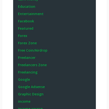
Education
Entertainment
Facebook
Featured
Forex
Forex Zone
Free Coin/Airdrop
Freelancer
Freelancers Zone
Freelancing
Google
Google Adsense
Graphic Design
income
income source