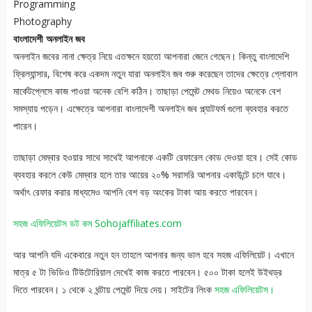
Programming
Photography
বাংলাদেশী অনলাইন জব
অনলাইন জবের নানা ক্ষেত্র নিয়ে এতক্ষনে হয়তো আপনারা জেনে গেছেন। কিন্তু বাংলাদেশি
ফ্রিল্যান্সার, বিশেষ করে একদম নতুন যারা অনলাইন জব শুরু করেছেন তাদের ক্ষেত্রে গ্লোবাল
মার্কেটপ্লেসে কাজ পাওয়া অনেক বেশি কঠিন। তাছাড়া পেমেন্ট মেথড নিয়েও অনেকে বেশ
সমস্যায় পড়েন। এক্ষেত্রে আপনারা বাংলাদেশী অনলাইন জব প্ল্যাটফর্ম গুলো ব্যবহার করতে
পারেন।
তাছাড়া মেম্বার হওয়ার সাথে সাথেই আপনাকে একটি রেফারেল কোড দেওয়া হবে। সেই কোড
ব্যবহার করলে কেউ মেম্বার হলে তার আয়ের ২০% সরাসরি আপনার একাউন্টে চলে যাবে।
অর্থাৎ রেফার করার মাধ্যমেও আপনি বেশ বড় অংকের টাকা আয় করতে পারবেন।
সহজ এফিলিয়েটস ডট কম Sohojaffiliates.com
আর আপনি যদি একেবারে নতুন হন তাহলে আপনার জন্য ভাল হবে সহজ এফিলিয়েট। এখানে
মাত্র ৫ টা ভিডিও টিউটোরিয়াল দেখেই কাজ করতে পারবেন। ৫০০ টাকা হলেই উইথড্র
দিতে পারবেন। ১ থেকে ২ ঘন্টায় পেমেন্ট দিয়ে দেয়। সাইটের লিংক
সহজ এফিলিয়েটস।