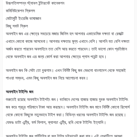
উচ্চগতিসম্পন্ন স্ট্যাবল ইন্টারনেট কানেকশন
কমিনিউকেশন স্কিলস
মোটামুটি ইংরেজি ভাষাজ্ঞান
কিছু সফট স্কিল
অনলাইন জব এর ক্ষেত্রে সবচেয়ে মজার জিনিস হল আপনার একাডেমিক দক্ষতা বা রেজাল্ট
এখানে কোনো কাজে আসবেনা। আপনার দক্ষতার মূল্য এখানে বেশি। আপনি যত বেশি দক্ষতা
অর্জন করতে পারবেন অনলাইনে তত বেশি আয় করতে পারবেন। তাই ভালো কোন প্রতিষ্ঠান
থেকে অনলাইন জব এর জন্য কোর্স করা আপনার ক্ষেত্রে প্লাস পয়েন্ট হবে।
অনলাইন জব কি সেটা তো বুঝলাম। এখন নির্দিষ্ট কিছু জব যেগুলো বাংলাদেশ থেকে সহজেই
পাওয়া সম্ভব, এমন কিছু অনলাইন জব নিয়ে আলোচনা করব।
অনলাইন টাইপিং জব
শুরুতেই রয়েছে অনলাইন টাইপইং জব। বর্তমানে দেশের হাজার হাজার যুবক অনলাইন টাইপিং
জব করে প্রচুর পরিমানে টাকা আয় করছেন। অনলাইন টাইপিং জব মানে নির্দিষ্ট কোনো রিসোর্স
থেকে কোনো কিছুকে নতুনভাবে টাইপ করা। বিভিন্ন ধরনের অনলাইন টাইপিং জব রয়েছে।
যেমনঃ ডাটা এন্ট্রি, ফর্ম ফিলাপ, ক্যাপচা এন্ট্রি, ছবি থেকে টাইপিং ইত্যাদি।
অনলাইন টাইপিং জব পার্টটাইম বা ফুল টাইম দুইভাবেই করা যায়। এই লেখাটিতে আমরা