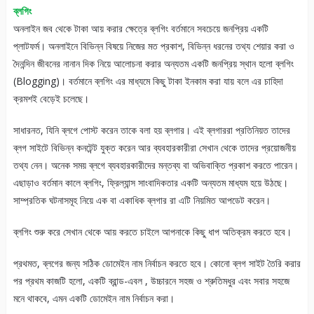
ব্লগিং
অনলাইন জব থেকে টাকা আয় করার ক্ষেত্রে ব্লগিং বর্তমানে সবচেয়ে জনপ্রিয় একটি
প্লাটফর্ম। অনলাইনে বিভিন্ন বিষয়ে নিজের মত প্রকাশ, বিভিন্ন ধরনের তথ্য শেয়ার করা ও
দৈনন্দিন জীবনের নানান দিক নিয়ে আলোচনা করার অন্যতম একটি জনপ্রিয় স্থান হলো ব্লগিং
(Blogging)। বর্তমানে ব্লগিং এর মাধ্যমে কিছু টাকা ইনকাম করা যায় বলে এর চাহিদা
ক্রমশই বেড়েই চলেছে।
সাধারনত, যিনি ব্লগে পোস্ট করেন তাকে বলা হয় ব্লগার। এই ব্লগাররা প্রতিনিয়ত তাদের
ব্লগ সাইটে বিভিন্ন কনটেন্ট যুক্ত করেন আর ব্যবহারকারীরা সেখান থেকে তাদের প্রয়োজনীয়
তথ্য নেন। অনেক সময় ব্লগে ব্যবহারকারীদের মন্তব্য বা অভিবাক্তি প্রকাশ করতে পারেন।
এছাড়াও বর্তমান কালে ব্লগিং, ফ্রিল্যান্স সাংবাদিকতার একটি অন্যতম মাধ্যম হয়ে উঠছে।
সাম্প্রতিক ঘটনাসমূহ নিয়ে এক বা একাধিক ব্লগার রা এটি নিয়মিত আপডেট করেন।
ব্লগিং শুরু করে সেখান থেকে আয় করতে চাইলে আপনাকে কিছু ধাপ অতিক্রম করতে হবে।
প্রথমত, ব্লগের জন্য সঠিক ডোমেইন নাম নির্বাচন করতে হবে। কোনো ব্লগ সাইট তৈরি করার
পর প্রথম কাজটি হলো, একটি ব্রান্ড-এবল , উচ্চারনে সহজ ও শ্রুতিমধুর এবং সবার সহজে
মনে থাকবে, এমন একটি ডোমেইন নাম নির্বাচন করা।