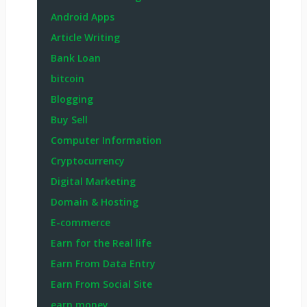
Android Apps
Article Writing
Bank Loan
bitcoin
Blogging
Buy Sell
Computer Information
Cryptocurrency
Digital Marketing
Domain & Hosting
E-commerce
Earn for the Real life
Earn From Data Entry
Earn From Social Site
earn money