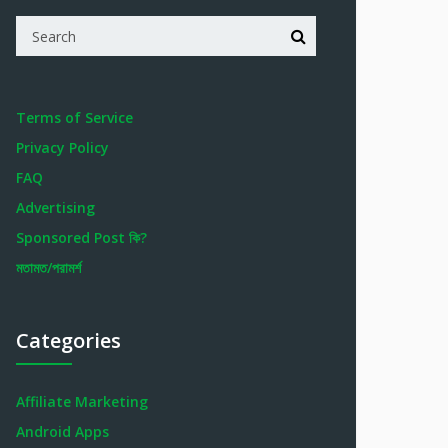
Terms of Service
Privacy Policy
FAQ
Advertising
Sponsored Post কি?
মতামত/পরামর্শ
Categories
Affiliate Marketing
Android Apps