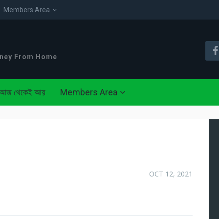
Members Area
oney From Home
আজ থেকেই আয়
Members Area
OCT 12, 2021