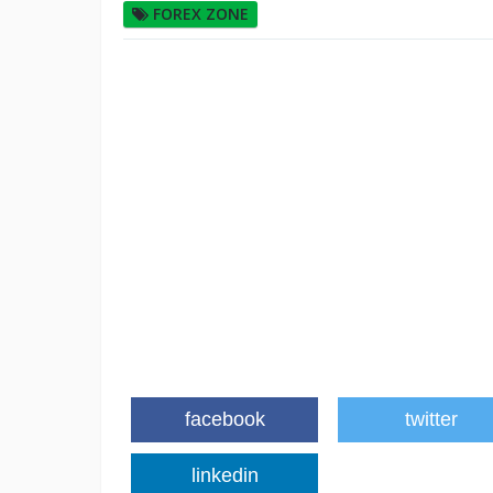
FOREX ZONE
facebook
twitter
linkedin