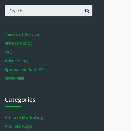
Terms of Service
Privacy Policy
FAQ
Advertising
Sponsored Post কি?
মতামত/পরামর্শ
Categories
Affiliate Marketing
Android Apps