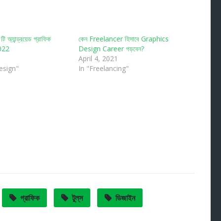
 অ্যান্ড্রয়েড গ্রাফিক
কেন Freelancer হিসাবে Graphics
2022
Design Career গড়বেন?
April 4, 2021
esign"
In "Freelancing"
গ্রাফিক
টুল্‌স
ডিজাইন