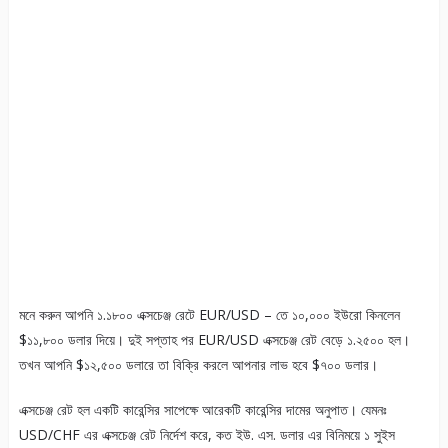
মনে করুন আপনি ১.১৮০০ এক্সচেঞ্জ রেটে EUR/USD – তে ১০,০০০ ইউরো কিনলেন
$১১,৮০০ ডলার দিয়ে। দুই সপ্তাহ পর EUR/USD এক্সচেঞ্জ রেট বেড়ে ১.২৫০০ হল।
তখন আপনি $১২,৫০০ ডলারে তা বিক্রি করলে আপনার লাভ হবে $৭০০ ডলার।
এক্সচেঞ্জ রেট হল একটি কারেন্সির সাপেক্ষে আরেকটি কারেন্সির দামের অনুপাত। যেমনঃ
USD/CHF এর এক্সচেঞ্জ রেট নির্দেশ করে, কত ইউ. এস. ডলার এর বিনিময়ে ১ সুইস