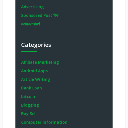
Advertising
Sponsored Post কি?
মতামত/পরামর্শ
Categories
Affiliate Marketing
Android Apps
Article Writing
Bank Loan
bitcoin
Blogging
Buy Sell
Computer Information