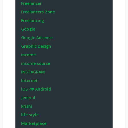
Freelancer
Freelancers Zone
Freelancing
Google
Google Adsense
Graphic Design
income
income source
INSTAGRAM
Internet
iOS এবং Android
Jeneral
krishi
life style
Marketplace