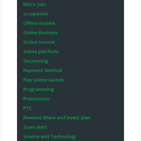
Micro Jobs
occupation
Offline income
Online Business
Online Income
online platform
Outsorcing
Payment Method
Play online Games
Programming
Promotions
PTC
Revenue Share and invest plan
Scam Alert
Science and Technology