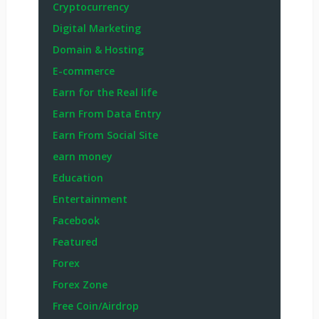
Cryptocurrency
Digital Marketing
Domain & Hosting
E-commerce
Earn for the Real life
Earn From Data Entry
Earn From Social Site
earn money
Education
Entertainment
Facebook
Featured
Forex
Forex Zone
Free Coin/Airdrop