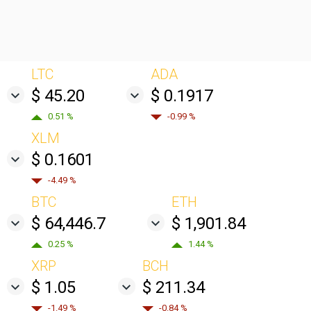
LTC
ADA
$ 45.20
$ 0.1917
0.51 %
-0.99 %
XLM
$ 0.1601
-4.49 %
BTC
ETH
$ 64,446.7
$ 1,901.84
0.25 %
1.44 %
XRP
BCH
$ 1.05
$ 211.34
-1.49 %
-0.84 %