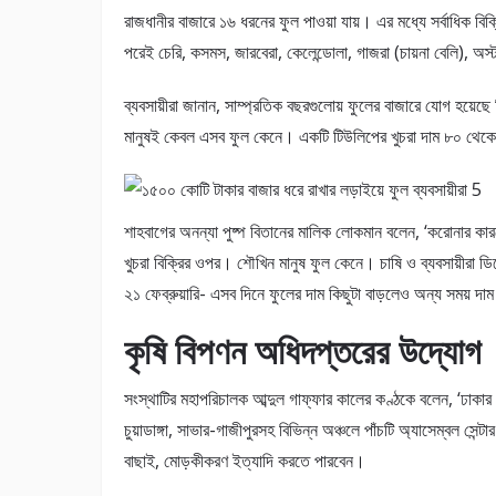
রাজধানীর বাজারে ১৬ ধরনের ফুল পাওয়া যায়। এর মধ্যে সর্বাধিক বিক
পরেই চেরি, কসমস, জারবেরা, কেলেন্ডোলা, গাজরা (চায়না বেলি), অস্ট
ব্যবসায়ীরা জানান, সাম্প্রতিক বছরগুলোয় ফুলের বাজারে যোগ হয়েছ
মানুষই কেবল এসব ফুল কেনে। একটি টিউলিপের খুচরা দাম ৮০ থেকে
শাহবাগের অনন্যা পুষ্প বিতানের মালিক লোকমান বলেন, ‘করোনার কারণে
খুচরা বিক্রির ওপর। শৌখিন মানুষ ফুল কেনে। চাষি ও ব্যবসায়ীরা 
২১ ফেব্রুয়ারি- এসব দিনে ফুলের দাম কিছুটা বাড়লেও অন্য সময় দাম
কৃষি বিপণন অধিদপ্তরের উদ্যোগ
সংস্থাটির মহাপরিচালক আব্দুল গাফ্ফার কালের কণ্ঠকে বলেন, ‘ঢাকা
চুয়াডাঙ্গা, সাভার-গাজীপুরসহ বিভিন্ন অঞ্চলে পাঁচটি অ্যাসেম্বল সেন্
বাছাই, মোড়কীকরণ ইত্যাদি করতে পারবেন।