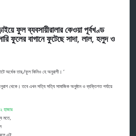
য়ে ফুল ব্যবসায়ীরালার কেওয়া পূর্বখণ্ড
ারি ফুলের বাগানে ফুটেছে সাদা, লাল, হলুদ ও
জোটে অর্ধেক তার,/ফুল কিনিও হে অনুরাগী। ’
অনুরাগ থেকে। তবে এখন সত্যি সত্যি সামাজিক অনুষ্ঠান ও ব্যক্তিগত পর্যায়ে
২ হাজার
্য মতে,
ল
 ধরলে এই