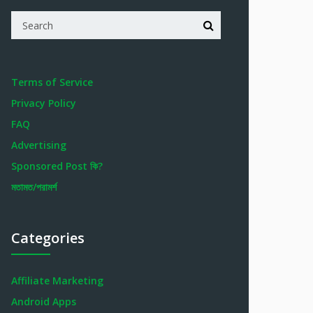
Terms of Service
Privacy Policy
FAQ
Advertising
Sponsored Post কি?
মতামত/পরামর্শ
Categories
Affiliate Marketing
Android Apps