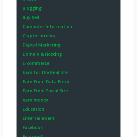
Blogging
Buy Sell
Computer Information
Cryptocurrency
Digital Marketing
Domain & Hosting
E-commerce
Earn for the Real life
Earn From Data Entry
Earn From Social Site
earn money
Education
Entertainment
Facebook
Featured