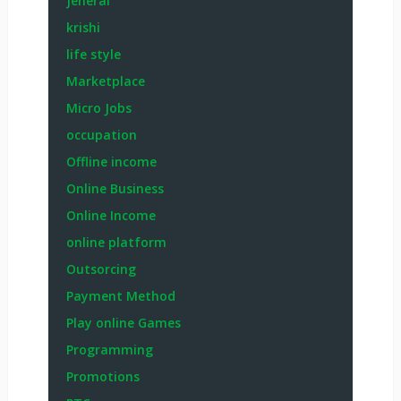
Jeneral
krishi
life style
Marketplace
Micro Jobs
occupation
Offline income
Online Business
Online Income
online platform
Outsorcing
Payment Method
Play online Games
Programming
Promotions