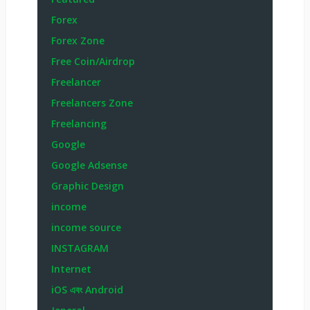
Forex
Forex Zone
Free Coin/Airdrop
Freelancer
Freelancers Zone
Freelancing
Google
Google Adsense
Graphic Design
income
income source
INSTAGRAM
Internet
iOS এবং Android