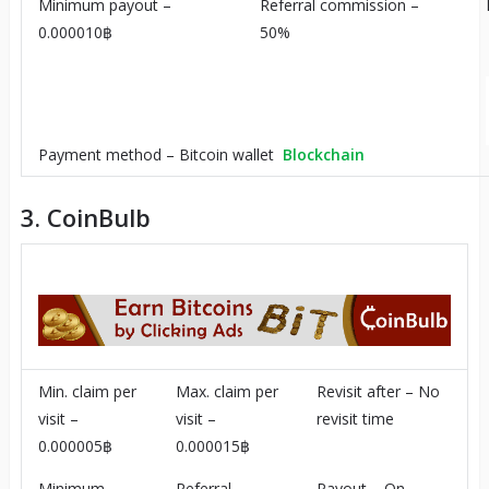
Minimum payout –
Referral commission –
0.000010฿
50%
Payment method – Bitcoin wallet
Blockchain
3. CoinBulb
Min. claim per
Max. claim per
Revisit after – No
visit –
visit –
revisit time
0.000005฿
0.000015฿
Minimum
Referral
Payout – On