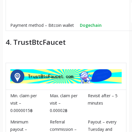
Payment method – Bitcoin wallet
Dogechain
4. TrustBtcFaucet
Min. claim per
Max. claim per
Revisit after – 5
visit –
visit –
minutes
0.0000015฿
0.00002฿
Minimum
Referral
Payout – every
payout –
commission –
Tuesday and