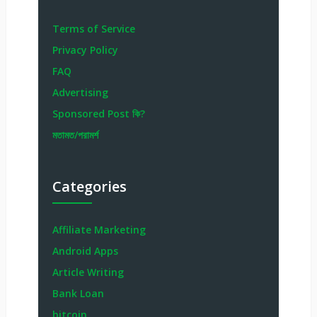
Terms of Service
Privacy Policy
FAQ
Advertising
Sponsored Post কি?
মতামত/পরামর্শ
Categories
Affiliate Marketing
Android Apps
Article Writing
Bank Loan
bitcoin