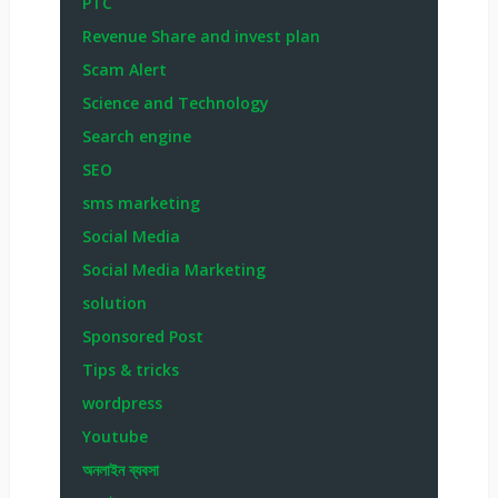
PTC
Revenue Share and invest plan
Scam Alert
Science and Technology
Search engine
SEO
sms marketing
Social Media
Social Media Marketing
solution
Sponsored Post
Tips & tricks
wordpress
Youtube
অনলাইন ব্যবসা