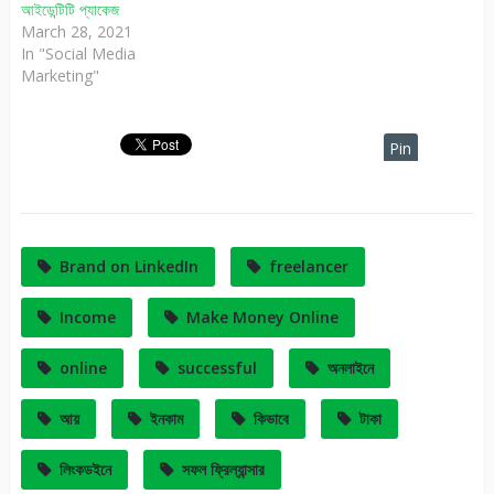
আইডেন্টিটি প্যাকেজ
March 28, 2021
In "Social Media
Marketing"
Pin
It
Brand on LinkedIn
freelancer
Income
Make Money Online
online
successful
অনলাইনে
আয়
ইনকাম
কিভাবে
টাকা
লিংকডইনে
সফল ফ্রিল্যান্সার