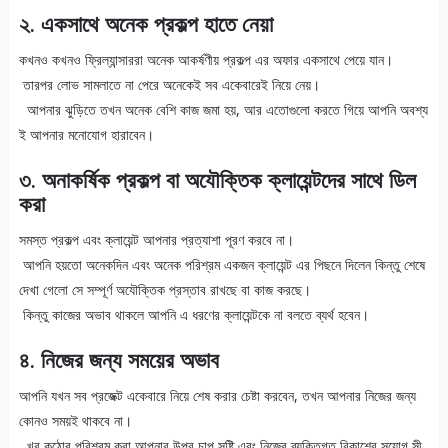
২. একসাথে অনেক প্রকল্প হাতে নেয়া
কখনও কখনও ফ্রিল্যান্সাররা অনেক আকর্ষণীয় প্রকল্প এর অফার একসাথে পেয়ে যান।
তারপর লোভ সামলাতে না পেরে অনেকেই সব একেবারেই নিয়ে নেয়।
আপনার ঝুড়িতে তখন অনেক বেশি কাজ জমা হয়, আর এতোগুলো করতে গিয়ে আপনি অবশ্য
ই আপনার মনোযোগ হারাবেন।
৩. অনাকর্ষিক প্রকল্প বা অযৌক্তিক ক্লায়েন্টদের সাথে ডিল
করা
সমস্ত প্রকল্প এবং ক্লায়েন্ট আপনার প্রত্যাশা পূরণ করবে না।
আপনি হয়তো অনেকদিন এবং অনেক পরিশ্রম একজন ক্লায়েন্ট এর পিছনে দিলেন কিন্তু শেষে
দেখা গেলো সে সম্পূর্ণ অযৌক্তিক প্রস্তাব রাখছে বা কাজ করছে।
কিন্তু কাজের অভাব থাকলে আপনি এ ধরণের ক্লায়েন্টকে না বলতে ব্যর্থ হবেন।
৪. নিজের জন্য সময়ের অভাব
আপনি যখন সব প্রজেক্ট একেবারে নিয়ে শেষ করার চেষ্টা করবেন, তখন আপনার নিজের জন্য
কোনও সময়ই থাকবে না।
খুব কঠোর পরিশ্রম করা আপনার উপর চাপ সৃষ্টি এবং নিজের ব্যক্তিগত বিকাশের সুযোগ সী