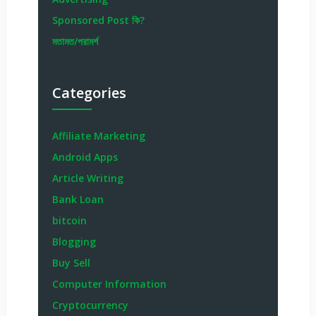
Sponsored Post কি?
মতামত/পরামর্শ
Categories
Affiliate Marketing
Android Apps
Article Writing
Bank Loan
bitcoin
Blogging
Buy Sell
Computer Information
Cryptocurrency