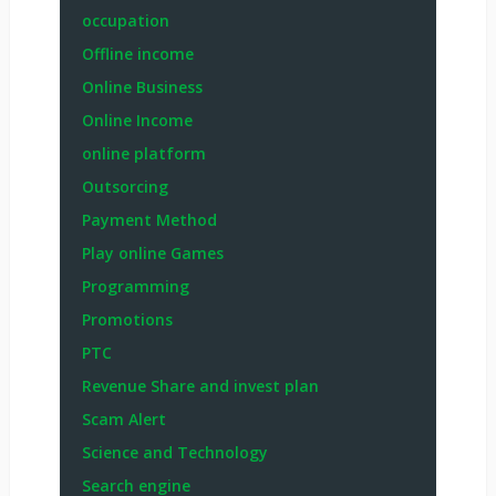
occupation
Offline income
Online Business
Online Income
online platform
Outsorcing
Payment Method
Play online Games
Programming
Promotions
PTC
Revenue Share and invest plan
Scam Alert
Science and Technology
Search engine