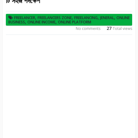
টি সহজ পদক্ষেপ
,
,
,
,
FREELANCER
FREELANCERS ZONE
FREELANCING
JENERAL
ONLINE
,
,
BUSINESS
ONLINE INCOME
ONLINE PLATFORM
27
No comments
Total views