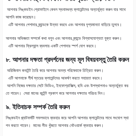
আপনার লিঙ্কডইন প্রোফাইলে কেবল স্বনামধন্য ক্লায়েন্টদের অন্তর্ভুক্ত করুন যার সাথে
আপনি কাজ করেছেন।
এটি আপনার পেশাদার ব্র্যান্ডকে উন্নত করবে এবং আপনার দৃশ্যমানতা বাড়িয়ে তুলবে।
আপনার অভিজ্ঞতা সম্পর্কে কথা বলুন এবং আপনার ব্র্যান্ডে বিশ্বাসযোগ্যতা যুক্ত করুন।
এটি আপনার ফ্রিল্যান্স ব্যবসায় একটি পেশাদার স্পর্শ যোগ করবে।
৮. আপনার দক্ষতা প্রদর্শনের জন্য মূল বিষয়বস্তু তৈরি করুন
অরিজিনাল কনটেন্ট তৈরি করে আপনার অনন্য পরিষেবাকে চিত্রিত করুন।
এটি আপনাকে শীর্ষ স্তরের ক্লায়েন্টদের আকর্ষণ করতে সহায়তা করবে।
আপনি নিজের দক্ষতার সেটে ভিডিও, ইনফোগ্রাফিক্স, ছবি এবং উপস্থাপনাও অন্তর্ভুক্ত কর
তে পারেন। সেরা মানের কন্টেন্ট প্রকাশ করে আপনার দক্ষতার পরিচয় দিন।
৯. ইতিবাচক সম্পর্ক তৈরি করুন
লিঙ্কডইন প্ল্যাটফর্মটি সফলভাবে ব্যবহার করে আপনি আপনার ক্লায়েন্টদের সাথে সংযোগ স্থা
পন করতে পারেন। মানের লীড খুঁজতে আপনার নেটওয়ার্ক ব্যবহার করুন।