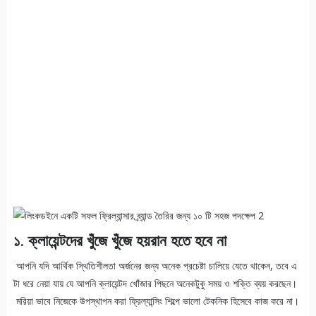
১. ক্লায়েন্টদের খুঁজে খুঁজে হয়রান হতে হবে না
আপনি যদি আর্থিক স্থিতিশীলতা অর্জনের জন্য অনেক প্রচেষ্টা চালিয়ে যেতে থাকেন, তবে এ
টা ধরে নেয়া যায় যে আপনি ক্লায়েন্টদ খোঁজার পিছনে অনেকটুকু সময় ও শক্তি ব্যয় করছেন।
মরিয়া ভাবে নিজেকে উপস্থাপন করা ফ্রিল্যান্সিং শিল্পে ভালো টেকনিক হিসেবে কাজ করে না।