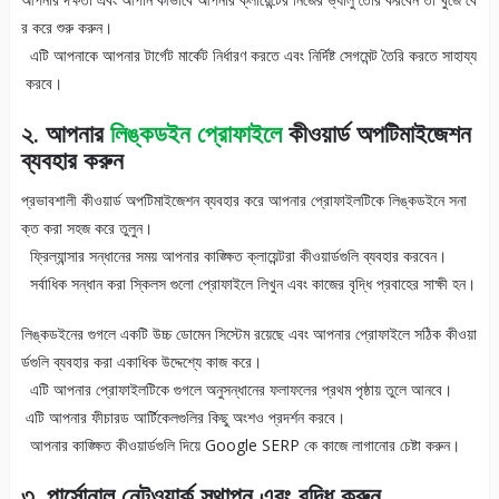
র করে শুরু করুন।
এটি আপনাকে আপনার টার্গেট মার্কেট নির্ধারণ করতে এবং নির্দিষ্ট সেগমেন্ট তৈরি করতে সাহায্য
করবে।
২. আপনার
লিঙ্কডইন প্রোফাইলে
কীওয়ার্ড অপটিমাইজেশন
ব্যবহার করুন
প্রভাবশালী কীওয়ার্ড অপটিমাইজেশন ব্যবহার করে আপনার প্রোফাইলটিকে লিঙ্কডইনে সনা
ক্ত করা সহজ করে তুলুন।
ফ্রিল্যান্সার সন্ধানের সময় আপনার কাঙ্ক্ষিত ক্লায়েন্টরা কীওয়ার্ডগুলি ব্যবহার করবেন।
সর্বাধিক সন্ধান করা স্কিলস গুলো প্রোফাইলে লিখুন এবং কাজের বৃদ্ধি প্রবাহের সাক্ষী হন।
লিঙ্কডইনের গুগলে একটি উচ্চ ডোমেন সিস্টেম রয়েছে এবং আপনার প্রোফাইলে সঠিক কীওয়া
র্ডগুলি ব্যবহার করা একাধিক উদ্দেশ্যে কাজ করে।
এটি আপনার প্রোফাইলটিকে গুগলে অনুসন্ধানের ফলাফলের প্রথম পৃষ্ঠায় তুলে আনবে।
এটি আপনার ফীচারড আর্টিকেলগুলির কিছু অংশও প্রদর্শন করবে।
আপনার কাঙ্ক্ষিত কীওয়ার্ডগুলি দিয়ে Google SERP কে কাজে লাগানোর চেষ্টা করুন।
৩. পার্সোনাল নেটওয়ার্ক স্থাপন এবং বৃদ্ধি করুন