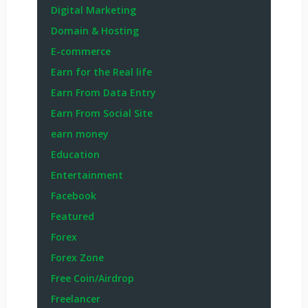
Digital Marketing
Domain & Hosting
E-commerce
Earn for the Real life
Earn From Data Entry
Earn From Social Site
earn money
Education
Entertainment
Facebook
Featured
Forex
Forex Zone
Free Coin/Airdrop
Freelancer