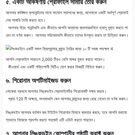
৫. একটি আকর্ষণীয় প্রোফাইল সামারি তৈরি করুন
আপনার কাঙ্ক্ষিত ক্লায়েন্টদের সাথে সংযোগ স্থাপনের জন্য, আপনাকে একটি অর্থপূর্ণ প্রোফাই
লের সামারি তৈরি করতে হবে।
আপনার স্ট্রং পয়েন্টগুলি এবং কীভাবে আপনি অন্যান্য ব্যবসায়গুলিতে ভ্যালু যুক্ত করতে পা
রেন তা বর্ণনা করুন। আপনার পরিষেবাগুলি কীভাবে তাদের উপকৃত করবে তা চিত্রিত করুন।
আপনি প্রোফাইল সারাংশে 2,000 টিরও বেশি অক্ষর যুক্ত করতে পারেন।
কীওয়ার্ড এবং একটি শক্তিশালী সিটিএ যোগ করার বিষয়টি নিশ্চিত করুন।
৬. শিরোনাম অপটিমাইজড করুন
লোকেরা প্রথমে আপনার লিঙ্কডইন প্রোফাইলটির শিরোনামটি লক্ষ্য করবে।
প্রায় 120 টি অক্ষরে, সংস্থাগুলি কেন আপনার ব্র্যান্ডের জন্য বেছে নেবেন তা বর্ণনা করুন।
লিঙ্কডইন আপনার বর্তমান জব টাইটেল শিরোনাম হিসাবে ব্যবহার করবে, তবে আপনি যথাযো
গ্যভাবে নিজেকে প্রদর্শন করতে সহজেই এটি এডিট করতে পারবেন।
৭. আপনার লিঙ্কডইন কোম্পানীর পৃষ্ঠাটি ক্রাফ্ট করুন