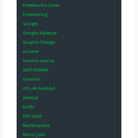
Freelancers Zone
Freelancing
Google
Google Adsense
Graphic Design
income
income source
INSTAGRAM
Internet
iOS এবং Android
Jeneral
krishi
life style
Marketplace
Micro Jobs