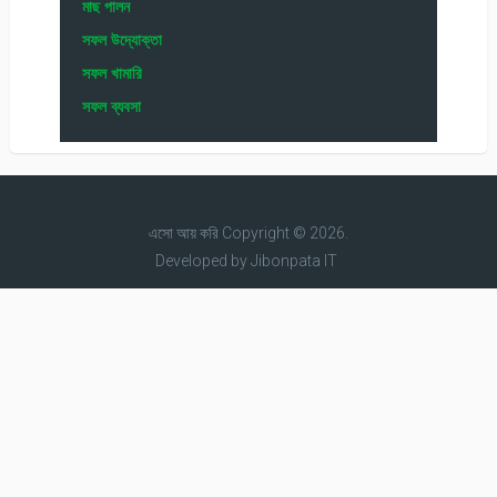
মাছ পালন
সফল উদ্যোক্তা
সফল খামারি
সফল ব্যবসা
এসো আয় করি
Copyright © 2026.
Developed by
Jibonpata IT