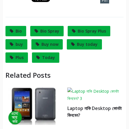
Pin
It
Bio
Bio Spray
Bio Spray Plus
buy
Buy now
Buy today
Plus
Today
Related Posts
Laptop নাকি Desktop কোনটা
কিনবেন?