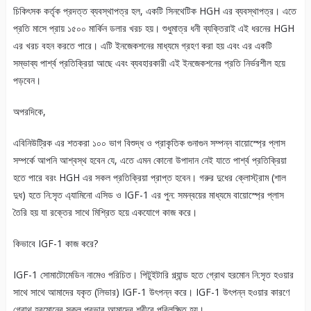
চিকিৎসক কর্তৃক প্রদত্ত ব্যবস্থাপত্র হল, একটি সিনথেটিক HGH এর ব্যবস্থাপত্র। এতে
প্রতি মাসে প্রায় ১৫০০ মার্কিন ডলার খরচ হয়। শুধুমাত্র ধনী ব্যক্তিরাই এই ধরনের HGH
এর খরচ বহন করতে পারে। এটি ইনজেকশনের মাধ্যমে গ্রহণ করা হয় এবং এর একটি
সম্ভাব্য পার্শ্ব প্রতিক্রিয়া আছে এবং ব্যবহারকারী এই ইনজেকশনের প্রতি নির্ভরশীল হয়ে
পড়বেন।
অপরদিকে,
এবিনিউট্রিক এর শতকরা ১০০ ভাগ বিশুদ্ধ ও প্রাকৃতিক গুনাগুন সম্পন্ন বায়োস্প্রে প্লাস
সম্পর্কে আপনি আশ্বস্থ হবেন যে, এতে এমন কোনো উপাদান নেই যাতে পার্শ্ব প্রতিক্রিয়া
হতে পারে বরং HGH এর সকল প্রতিক্রিয়া প্রাপ্ত হবেন। গরুর দুধের ক্লোস্ট্রাম (শাল
দুধ) হতে নি:সৃত এ্যামিনো এসিড ও IGF-1 এর পুন: সমন্বয়ের মাধ্যমে বায়োস্প্রে প্লাস
তৈরি হয় যা রক্তের সাথে মিশ্রিত হয়ে একযোগে কাজ করে।
কিভাবে IGF-1 কাজ করে?
IGF-1 সোমাটোমেডিন নামেও পরিচিত। পিটুইটারি গ্ল্যান্ড হতে গ্রোথ হরমোন নি:সৃত হওয়ার
সাথে সাথে আমাদের যকৃত (লিভার) IGF-1 উৎপন্ন করে। IGF-1 উৎপন্ন হওয়ার কারণে
গ্রোথ হরমোনের সকল প্রভাব আমাদের শরীরে পরিলক্ষিত হয়।