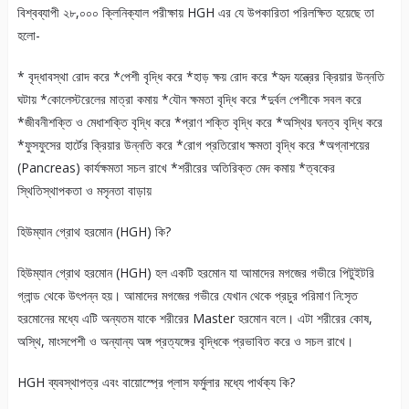
বিশ্বব্যাপী ২৮,০০০ ক্লিনিক্যাল পরীক্ষায় HGH এর যে উপকারিতা পরিলক্ষিত হয়েছে তা
হলো-
* বৃদ্ধাবস্থা রোদ করে *পেশী বৃদ্ধি করে *হাড় ক্ষয় রোদ করে *হৃদ যন্ত্রের ক্রিয়ার উন্নতি
ঘটায় *কোলেস্টরেলের মাত্রা কমায় *যৌন ক্ষমতা বৃদ্ধি করে *দুর্বল পেশীকে সবল করে
*জীবনীশক্তি ও মেধাশক্তি বৃদ্ধি করে *প্রাণ শক্তি বৃদ্ধি করে *অস্থির ঘনত্ব বৃদ্ধি করে
*ফুসফুসের হার্টের ক্রিয়ার উন্নতি করে *রোগ প্রতিরোধ ক্ষমতা বৃদ্ধি করে *অগ্নাশয়ের
(Pancreas) কার্যক্ষমতা সচল রাখে *শরীরের অতিরিক্ত মেদ কমায় *ত্বকের
স্থিতিস্থাপকতা ও মসৃনতা বাড়ায়
হিউম্যান গ্রোথ হরমোন (HGH) কি?
হিউম্যান গ্রোথ হরমোন (HGH) হল একটি হরমোন যা আমাদের মগজের গভীরে পিটুইটরি
গ্লান্ড থেকে উৎপন্ন হয়। আমাদের মগজের গভীরে যেখান থেকে প্রচুর পরিমাণ নি:সৃত
হরমোনের মধ্যে এটি অন্যতম যাকে শরীরের Master হরমোন বলে। এটা শরীরের কোষ,
অস্থি, মাংসপেশী ও অন্যান্য অঙ্গ প্রত্যঙ্গের বৃদ্ধিকে প্রভাবিত করে ও সচল রাখে।
HGH ব্যবস্থাপত্র এবং বায়োস্প্রে প্লাস ফর্মুলার মধ্যে পার্থক্য কি?