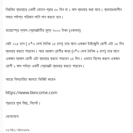
নিয়মিত ব্যবহারে একটি বোতল প্রায় ৩০ দিন বা ১ মাস ব্যবহার করা যাবে। ব্যবহারকালীন
সময়ে পর্যাপ্ত পরিমান পানি পান করতে হবে।
বায়োস্প্রে প্লাস প্রোডাক্টটির মূল্য ৭০০০ টাকা (একদাম)
মোট ২২৫ চাপ ( ৫*৩ বেলা দৈনিক ১৫ চাপ) তার মানে একজন ইর্মাজেন্সি রোগী এটা ১৫ দিন
ব্যবহার করতে পারবেন। আর নরমাল রোগীর জন্য (৩*৩ বেলা দৈনিক ৯ চাপ) তার মানে
একজন নরমাল রোগী এটা ব্যবহার করতে পারবেন ২৫ দিন। এভাবে হিসেব করলে একজন
রোগী ১ মাস পর্যন্ত একটি প্রোডাক্ট ব্যবহার করতে পারবেন।
আরো বিস্তারিত জানতে ভিজিট করেন-
https://www.tkincome.com
প্রচারে মূসা মিয়া, সিলেট।
যোগাযোগ:
০১৭৪১-৭৪৩২৮৯