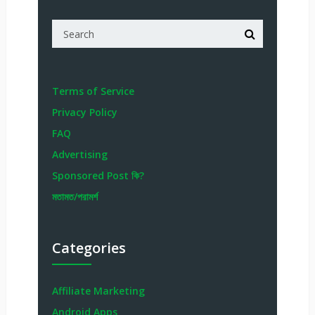
Terms of Service
Privacy Policy
FAQ
Advertising
Sponsored Post কি?
মতামত/পরামর্শ
Categories
Affiliate Marketing
Android Apps