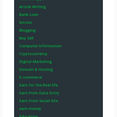
Article Writing
Bank Loan
bitcoin
Blogging
Buy Sell
Computer Information
Cryptocurrency
Digital Marketing
Domain & Hosting
E-commerce
Earn for the Real life
Earn From Data Entry
Earn From Social Site
earn money
Education