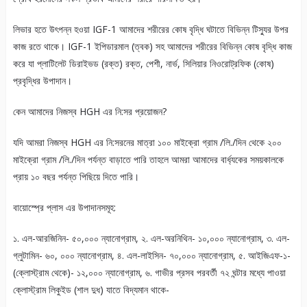
লিভার হতে উৎপন্ন হওয়া IGF-1 আমাদের শরীরের কোষ বৃদ্ধি ঘটাতে বিভিন্ন টিস্যুর উপর
কাজ রতে থাকে। IGF-1 ইপিডারমাল (ত্বক) সহ আমাদের শরীরের বিভিন্ন কোষ বৃদ্ধি কাজ
করে যা প্লাটিলেট ডিরাইভড (রক্ত) রক্ত, পেশী, নার্ভ, সিলিয়ার নিওরোট্রফিক (কোষ)
প্রবৃদ্ধির উপাদান।
কেন আমাদের নিজস্ব HGH এর নি:সর প্রয়োজন?
যদি আমরা নিজস্ব HGH এর নি:সরনের মাত্রা ১০০ মাইক্রো গ্রাম /লি./দিন থেকে ২০০
মাইক্রো গ্রাম /লি./দিন পর্যন্ত বাড়াতে পারি তাহলে আমরা আমাদের বার্ধ্যকের সময়কালকে
প্রায় ১০ বছর পর্যন্ত পিছিয়ে দিতে পারি।
বায়োস্প্রে প্লাস এর উপাদানসমূহ:
১. এল-আরজিনিন- ৫০,০০০ ন্যানোগ্রাম, ২. এল-অরনিথিন- ১০,০০০ ন্যানোগ্রাম, ৩. এল-
গ্লুটামিন- ৬০, ০০০ ন্যানোগ্রাম, ৪. এল-লাইসিন- ৭০,০০০ ন্যানোগ্রাম, ৫. আইজিএফ-১-
(ক্লোস্ট্রাম থেকে)- ১২,০০০ ন্যানোগ্রাম, ৬. গাভীর প্রসব পরবর্তী ৭২ ঘন্টার মধ্যে পাওয়া
ক্লোস্ট্রাম লিকুইড (শাল দুধ) যাতে বিদ্যমান থাকে-