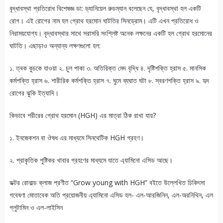
বৃদ্ধাবস্থা প্রতিরোধ বিশেষজ্ঞ ডা: ড্যানিয়েল রুডম্যান বলেছেন যে, বৃদ্ধাবস্থা হল একটি
রোগ। এই রোগের নাম হল গ্রোথ হরমোন ঘাটতির সিনড্রোম। এটি এখন প্রতিরোধ ও
নিরাময়যোগ্য। বৃদ্ধাবস্থার সাথে সরাসরি সংশ্লিষ্ট অনেক লক্ষনের একটি হল গ্রোথ হরমোনের
ঘাটতি। এছাড়াও অন্যান্য লক্ষণগুলো হল:
১. ত্বক কুচকে যাওয়া ২. চুল পাকা ৩. অতিরিক্ত মেদ বৃদ্ধি ৪. দৃষ্টিশক্তি হ্রাস ৫. মানসিক
কর্মশক্তি হ্রাস ৬. শারীরিক কর্মশক্তি হ্রাস ৭. ঘুমে ব্যঘাত ঘটা ৮. স্বরণশক্তি হ্রাস ৯. হৃদ
রোগের ঝুকি ইত্যাদি।
কিভাবে শরীরের গ্রোথ হরমোন (HGH) এর মাত্রা ঠিক রাখা যায়?
১. ইনজেকশন বা ঔষধ এর মাধ্যমে সিনথেটিক HGH গ্রহণ।
২. প্রাকৃতিক পুষ্টিকর খাবার গ্রহণের মাধ্যমে যাতে এ্যামিনো এসিড আছে।
ডক্টর রোনাল্ড ক্লাজ প্রণীত “Grow young with HGH” বইতে উল্লেখিত চিকিৎসা
গবেষণা মোতাবেক অতি প্রয়োজনীয় এ্যামিনো এসিড হল- এল-আরজিনিন, এল-অরনিথিন, এল
গ্লুটামিন ও এল-লাইসিন