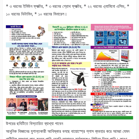
* ৩ ধরনের ইমিউন ফ্যাক্টর, * ৩ ধরনের গ্রোথ ফ্যাক্টর, * ২২ ধরনের এ্যামিনো এসিড, *
১০ ধরনের ভিটামিন, * ১০ ধরনের মিনারেল।
উপরের ছবিটিতে বিস্তারিত ব্যাখ্যা পাবেন
আধুনিক বিজ্ঞানের যুগান্তকারী আবিষ্কার বলছে বায়োস্প্রে প্লাস ব্যবহার করে আমরা যেমন
শারীরিক সুস্থতা লাভ করতে পারি তেমনি আমাদের বার্ধক্যকেও পিছিয়ে দিতে পারি। কারণ