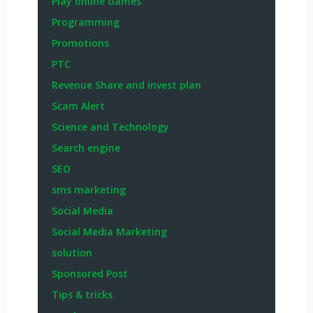
Play online Games
Programming
Promotions
PTC
Revenue Share and invest plan
Scam Alert
Science and Technology
Search engine
SEO
sms marketing
Social Media
Social Media Marketing
solution
Sponsored Post
Tips & tricks