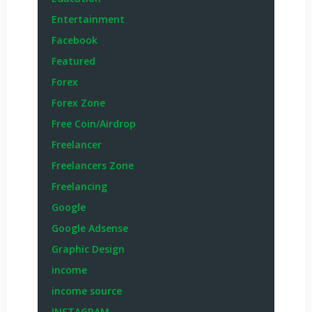
Entertainment
Facebook
Featured
Forex
Forex Zone
Free Coin/Airdrop
Freelancer
Freelancers Zone
Freelancing
Google
Google Adsense
Graphic Design
income
income source
INSTAGRAM