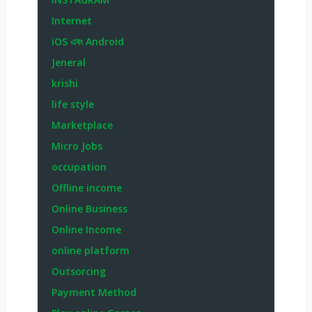
Internet
iOS এবং Android
Jeneral
krishi
life style
Marketplace
Micro Jobs
occupation
Offline income
Online Business
Online Income
online platform
Outsorcing
Payment Method