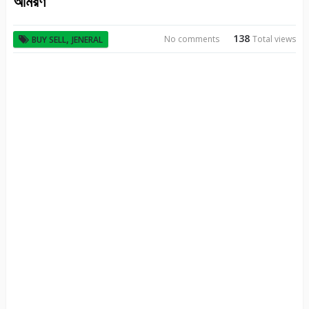
আমরণ
138
,
No comments
Total views
BUY SELL
JENERAL