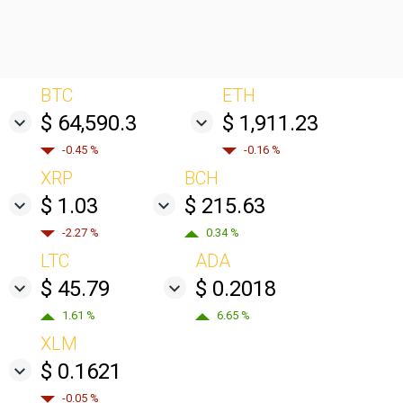
BTC
ETH
$ 64,590.3
$ 1,911.23
-0.45 %
-0.16 %
XRP
BCH
$ 1.03
$ 215.63
-2.27 %
0.34 %
LTC
ADA
$ 45.79
$ 0.2018
1.61 %
6.65 %
XLM
$ 0.1621
-0.05 %