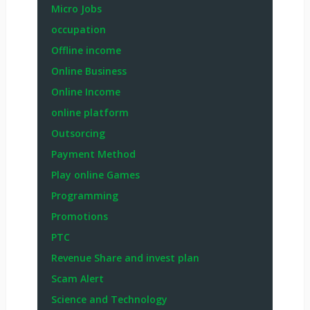
Micro Jobs
occupation
Offline income
Online Business
Online Income
online platform
Outsorcing
Payment Method
Play online Games
Programming
Promotions
PTC
Revenue Share and invest plan
Scam Alert
Science and Technology