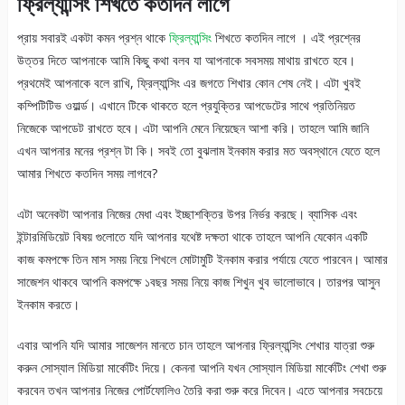
ফ্রিল্যান্সিং শিখতে কতদিন লাগে
প্রায় সবারই একটা কমন প্রশ্ন থাকে
ফ্রিল্যান্সিং
শিখতে কতদিন লাগে । এই প্রশ্নের
উত্তর দিতে আপনাকে আমি কিছু কথা বলব যা আপনাকে সবসময় মাথায় রাখতে হবে।
প্রথমেই আপনাকে বলে রাখি, ফ্রিল্যান্সিং এর জগতে শিখার কোন শেষ নেই। এটা খুবই
কম্পিটিটিভ ওয়ার্ল্ড। এখানে টিকে থাকতে হলে প্রযুক্তির আপডেটের সাথে প্রতিনিয়ত
নিজেকে আপডেট রাখতে হবে। এটা আপনি মেনে নিয়েছেন আশা করি। তাহলে আমি জানি
এখন আপনার মনের প্রশ্ন টা কি। সবই তো বুঝলাম ইনকাম করার মত অবস্থানে যেতে হলে
আমার শিখতে কতদিন সময় লাগবে?
এটা অনেকটা আপনার নিজের মেধা এবং ইচ্ছাশক্তির উপর নির্ভর করছে। ব্যাসিক এবং
ইন্টারমিডিয়েট বিষয় গুলোতে যদি আপনার যথেষ্ট দক্ষতা থাকে তাহলে আপনি যেকোন একটি
কাজ কমপক্ষে তিন মাস সময় নিয়ে শিখলে মোটামুটি ইনকাম করার পর্যায়ে যেতে পারবেন। আমার
সাজেশন থাকবে আপনি কমপক্ষে ১বছর সময় নিয়ে কাজ শিখুন খুব ভালোভাবে। তারপর আসুন
ইনকাম করতে।
এবার আপনি যদি আমার সাজেশন মানতে চান তাহলে আপনার ফ্রিল্যান্সিং শেখার যাত্রা শুরু
করুন সোস্যাল মিডিয়া মার্কেটিং দিয়ে। কেননা আপনি যখন সোস্যাল মিডিয়া মার্কেটিং শেখা শুরু
করবেন তখন আপনার নিজের পোর্টফোলিও তৈরি করা শুরু করে দিবেন। এতে আপনার সবচেয়ে