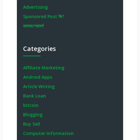
Advertising
Sponsored Post কি?
মতামত/পরামর্শ
Categories
Affiliate Marketing
Android Apps
Article Writing
Bank Loan
bitcoin
Blogging
Buy Sell
Computer Information