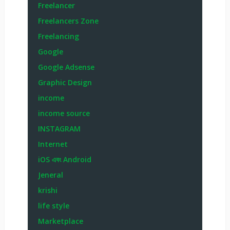
Freelancer
Freelancers Zone
Freelancing
Google
Google Adsense
Graphic Design
income
income source
INSTAGRAM
Internet
iOS এবং Android
Jeneral
krishi
life style
Marketplace