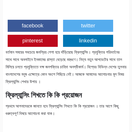
facebook
twitter
pinterest
linkedin
বর্তমান সময়ের সবচেয়ে জনপ্রিয় পেশা হয়ে দাঁড়িয়েছে ফ্রিল্যান্সিং। প্রযুক্তির পরিবর্তনের
সাথে সাথে অনলাইনে ইনকামের রাস্তা বেড়েছে বহুগুণে। নিত্য নতুন আপডেটের সাথে তাল
মিলিয়ে চলতে প্রযুক্তিতে দক্ষ জনশক্তির চাহিদা অনস্বীকার্য। বিশ্বের বিভিন্ন দেশের তুলনায়
বাংলাদেশের মনুষ এক্ষেত্রে কোন অংশে পিছিয়ে নেই। আজকে আমাদের আলোচনার মূল বিষয়
ফ্রিল্যান্সিং শেখার উপায় ।
ফ্রিল্যান্সিং শিখতে কি কি প্রয়োজন
প্রথমে আপনাদেরকে জানতে হবে ফ্রিল্যান্সিং শিখতে কি কি প্রয়োজন । তার আগে কিছু
গুরুত্বপূর্ণ বিষয়ে আলোচনা করা যাক।