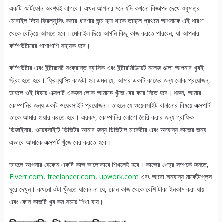
একটি স্মার্টফোন অবশ্যই লাগবে। এখন আপনার মনে যদি কখনো বিজ্ঞাপন দেখে শুধুমাত্র
মোবাইল দিয়ে ফ্রিল্যান্সিং করার ধারণার জন্ম হয়ে থাকে তাহলে প্রথমে আপনাকে এই ধারণা
থেকে বেড়িয়ে আসতে হবে। মোবাইল দিয়ে আপনি কিছু কাজ করতে পারবেন, যা আপনার
কম্পিউটারের পাশাপাশি সহায়ক হবে।
কম্পিউটার এবং ইন্টারনেট সংক্রান্ত ব্যাসিক এবং ইন্টারমিডিয়েট নলেজ গুলো আপনার খুবই
স্ট্রং হতে হবে। ফ্রিল্যান্সিং কাজটা হল এমন যে, আমার একটি কাজের জন্য লোক প্রয়োজন,
তাহলে ওই বিষয়ে এক্সপার্ট একজন লোক আমাকে খুঁজে বের করে নিতে হবে। ধরুন, আমার
কোম্পানির জন্য একটি ওয়েবসাইট প্রয়োজন। তাহলে যে ওয়েবসাইট বানানোর বিষয়ে এক্সপার্ট
তাকে আমার হায়ার করতে হবে। এরকম, কোম্পানির লোগো তৈরি করার জন্য গ্রাফিক
ডিজাইনার, ওয়েবসাইটে ভিজিটর আনার জন্য ডিজিটাল মার্কেটার এবং অন্যান্য কাজের জন্য
এভাবে আমাকে এক্সপার্ট খুঁজে বের করতে হবে।
তাহলে আপনার যেকোন একটি কাজ ভালোভাবে শিখলেই হবে। কাজের খেত্র সম্পর্কে জনতে,
Fiverr.com
,
freelancer.com
,
upwork.com
এবং আরো অন্যান্য মার্কেটপ্লেস
ঘুরে দেখুন। কখনো এটা খুঁজতে যাবেন না যে, কোন কাজ থেকে বেশি টাকা ইনকাম করা যায়
এবং কোন কাজটি খুব কম সময়ে শিখা যায়।