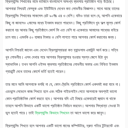
ফ্রিল্যান্সিং শিখানোর নামে বর্তমানে বাংলাদেশে অসংখ্য ব্যবসায় প্রতিষ্ঠান গড়ে উঠেছে।
আপনারা নিশ্চয়ই ফেসবুক এবং ইউটিউবে দেখেন কত লোভনীয় বিজ্ঞাপন। সাথে আছে তাদের
ফ্রিল্যান্সিং শিখানোর সাকসেস রেট ৯০% এর ও বেশি। যদিও তারা বলে যে, আপনি একেবারে
কিছু না জানলেও ২মাসের মধ্যে ইনকাম করতে পারবেন। কিছু প্রতিষ্টানে খুব অল্প মূল্যে কোর্স
করানো হয় আবার কিছু প্রতিষ্ঠানে কোর্স ফি এত বেশি যা একেবারে আমাদের সাধ্যের বাইরে
চলে যায়। এমনকি ৫০ হাজার টাকার ও বেশি লাগতে পারে আপনার কোর্স করানোর জন্য।
আপনি নিশ্চয়ই জানেন এবং দেখেন ফ্রিল্যান্স্যাররা কত হ্যান্ডসাম এমাউন্ট আর্ন করে। সত্যি
খুব লোভনীয়। এসব দেখার পরে আপনার ফ্রিল্যান্সার হওয়ার স্বপ্ন জেগে উঠা খুব
স্বাভাবিক। তখন আপনি ওইসব ব্যবসায় প্রতিষ্ঠানের লোভনীয় অফার এবং নিশ্চিত ইনকাম
গ্যারান্টি দেখে তাদের কোর্সে ভর্তি হতেই পারেন।
তার মানে আমি আপনাকে বলছি না যে, কোন ট্রেনিং প্রতিষ্ঠানে কোর্স একদমই করা যাবে না।
এডভান্স লেভেলে কাজ শিখতে হলে এবং সঠিক গাইডলাইন পেতে আপনাকে অবশ্যই ভালো
কোন প্রাতিষ্ঠানিক কোর্স করতে হবে। আপনার যদি এই বিষয়ে একেবারেই জ্ঞ্যান না থাকে
তাহলে আপনি কিভাবে একটি ভালো প্রতিষ্ঠান নির্বাচন করবেন। আপনার সিদ্ধান্ত নেওয়া টা
ভুল হতেই পারে। তাই
ফ্রিল্যান্সিং কিভাবে শিখবেন
তা আগে ভালো করে জানুন।
ফ্রিল্যান্সিং শিখতে হলে আপনার একটি ভালো মানের কম্পিউটার, দ্রুত গতির ইন্টারনেট এবং