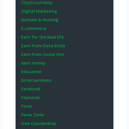
Cryptocurrency
Digital Marketing
Domain & Hosting
E-commerce
Earn for the Real life
Earn From Data Entry
Earn From Social Site
earn money
Education
Entertainment
Facebook
Featured
Forex
Forex Zone
Free Coin/Airdrop