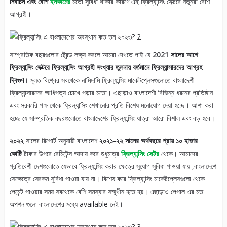
নির্বাচন এবং বেশি
ইনকামের
মতো সুবিধা থাকার কারণে এই ফ্রিল্যান্সিং সেক্টরে নতুনরা বেশি
আগ্রহী।
সাম্প্রতিক বছরগুলোর ট্রেন্ড লক্ষ্য করলে আমরা দেখতে পাই যে
2021 সালের আগে
ফ্রিল্যান্সিং সেক্টরে ফ্রিল্যান্সিং আগ্রহী সংখ্যার তুলনায় বর্তমানে ফ্রিল্যান্সারদের আগ্রহ
দ্বিগুণ
। মূলত বিশ্বের সবথেকে নামিদামি ফ্রিল্যান্সিং মার্কেটপ্লেসগুলোতে বাংলাদেশী
ফ্রিল্যান্সারদের আধিপত্য চোখে পড়ার মতো। এছাড়াও বাংলাদেশী বিভিন্ন ধরনের প্রতিষ্ঠান
এবং সরকারি পক্ষ থেকে ফ্রিল্যান্সিং শেখানোর প্রতি বিশেষ মনোযোগ দেয়া হচ্ছে। আশা করা
হচ্ছে যে সাম্প্রতিক বছরগুলোতে বাংলাদেশের ফ্রিল্যান্সিং যাত্রা আরো বিশাল এবং বড় হবে।
২০২২
সালের রিপোর্ট অনুযায়ী বাংলাদেশ
২০২১-২২ সালের অর্থবছরে প্রায় ১০ হাজার
কোটি
টাকার উপরে রেমিটেন্স আদায় করে শুধুমাত্র
ফ্রিল্যান্সিং সেক্টর
থেকে। আমাদের
প্রতিবেশী দেশগুলোতে যেভাবে ফ্রিল্যান্সিং করার ক্ষেত্রে সুযোগ সুবিধা পাওয়া যায় ,বাংলাদেশে
সেক্ষেত্রে সেরকম সুবিধা পাওয়া যায় না। বিশেষ করে ফ্রিল্যান্সিং মার্কেটপ্লেসগুলো থেকে
পেমেন্ট পাওয়ার সময় সবথেকে বেশি সমস্যার সম্মুখীন হতে হয়। এছাড়াও পেপাল এর মত
অপশন গুলো বাংলাদেশের মধ্যে available নেই।