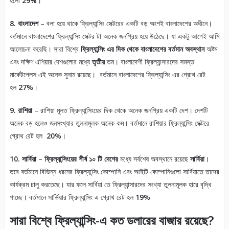
হলো
29%
।
8. বাংলাদেশ
– বলা হয়ে থাকে ফ্রিল্যান্সিং সেক্টরের একটি বড় অংশই বাংলাদেশের অধীনে।
বর্তমানে বাংলাদেশের ফ্রিল্যান্সিং সেক্টর টা অনেক জনপ্রিয় হয়ে উঠেছে। যা একটু আগেই আমি
আলোচনা করেছি। সারা বিশ্বে
ফ্রিল্যান্সিং এর দিক থেকে বাংলাদেশের বর্তমান অবস্থান
অষ্টম
এবং দক্ষিণ এশিয়ার দেশগুলোর মধ্যে
তৃতীয়
তম। বাংলাদেশী ফ্রিল্যান্সারদের সমস্ত
মার্কেটপ্লেস এই অনেক সুনাম রয়েছে। বর্তমানে বাংলাদেশের ফ্রিল্যান্সিং এর গ্রোথ রেট
হল
27%
।
9. রাশিয়া
– রাশিয়া মূলত ফ্রিল্যান্সিংয়ের দিক থেকে অনেক জনপ্রিয় একটি দেশ। দেশটি
অনেক বড় হলেও জনসংখ্যার তুলনামূলক অনেক কম। বর্তমানে রাশিয়ার ফ্রিল্যান্সিং সেক্টরে
গ্রোথ রেট হল
20%
।
10. সার্বিয়া
–
ফ্রিল্যান্সিংয়ের শীর্ষ ১০ টি দেশের
মধ্যে সর্বশেষ অবস্থানে রয়েছে
সার্বিয়া
।
তবে বর্তমানে বিভিন্ন ধরনের ফ্রিল্যান্সিং কোম্পানি এবং আইটি কোম্পানিগুলো সার্বিয়াতে তাদের
কার্যক্রম চালু করতেছে। যার ফলে সার্বিয়া তে ফ্রিল্যান্সারদের সংখ্যা তুলনামূলক হারে বৃদ্ধি
পাচ্ছে। বর্তমানে সার্ভিয়ার ফ্রিল্যান্সিং এ গ্রোথ রেট হল
19%
সারা বিশ্বে ফ্রিল্যান্সিং-এ কত ডলারের বাজার রয়েছে?