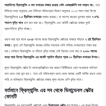
সারাবিশ্বে ফ্রিল্যান্সিং এ কত ডলারের বাজার রয়েছে সেটা একজ্যাক্টলি বলা সম্ভব নয়
। তবে
বিভিন্ন তথ্য অনুসারে এবং বিভিন্ন পরিসংখ্যান বিবরণ অনুসারে ২০২৩ সালে সারা বিশ্বে
ফ্রিল্যান্সিংয়ে
১.৫ ট্রিলিয়ন ডলারের
বাজার রয়েছে। যা আগের বছরের তুলনায় প্রায়
৭.৪%
শতাংশ বৃদ্ধি পাবে
বলে মনে করা হয়। ফ্রিল্যান্সিং এবং আইটি সেক্টরের বাজার খুবই
দ্রুতগতিতে বৃদ্ধি পাচ্ছে।
ধারণা করা হয়ে থাকে
২০২৫
সালের মধ্যে ফ্রিল্যান্সিং সেক্টরের বাজারে দাঁড়াবে
২ দুই ট্রিলিয়ন
ডলার
। মূলত এই ফ্রিল্যান্সিং কাজের চাহিদা সবথেকে বেশি পশ্চিমা দেশগুলোতে লক্ষ্য করা
যায়। বর্তমানে ফ্রিল্যান্সিং যে গতিতে বৃদ্ধি পাচ্ছে সেই হিসেবে দেখা যায় যে
২০৩০ সালের
মধ্যে সারা বিশ্বে ফ্রিল্যান্সিং এর মার্কেট প্রাইস দাঁড়াবে প্রায় ১০ ট্রিলিয়ন ডলারের উপরে।
মূলত ফ্রিল্যান্সিং সেক্টর টা আনপ্রেডিক্টেবল যার কারণে নির্দিষ্টভাবে কোন সংখ্যাকে ফাইনাল
বলে ভেবে নেয়া ভুল হবে। তবে এই পরিসংখ্যান গুলো থেকে আমরা একটি সার্বিক ধারণা পেতে
পারি যে ভবিষ্যতে ফ্রিল্যান্সিং সেক্টরের বাজার মূল্য অনেক বেশি বৃদ্ধি পাবে।
বর্তমানে ফ্রিল্যান্সিং এর সব থেকে ডিমান্ডেবল সেক্টর
কোনটি
ফ্রিল্যান্সিং এর প্রত্যেকটি সেক্টরেই এখন
ডিমান্ডেবল সেক্টর
হয়ে উঠেছে। এর মধ্যে বিশেষ