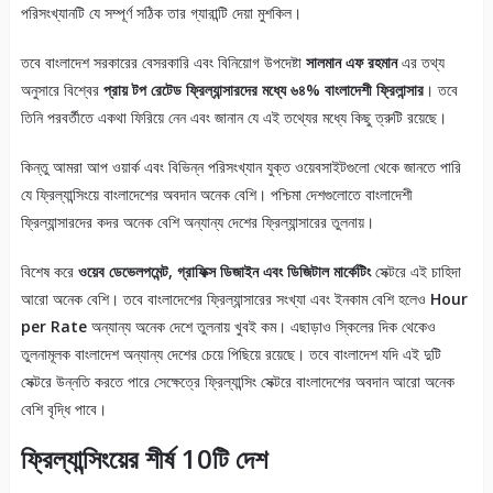
পরিসংখ্যানটি যে সম্পূর্ণ সঠিক তার গ্যারান্টি দেয়া মুশকিল।
তবে বাংলাদেশ সরকারের বেসরকারি এবং বিনিয়োগ উপদেষ্টা
সালমান এফ রহমান
এর তথ্য
অনুসারে বিশ্বের
প্রায় টপ রেটেড ফ্রিল্যান্সারদের মধ্যে ৬৪% বাংলাদেশী ফ্রিলান্সার
। তবে
তিনি পরবর্তীতে একথা ফিরিয়ে নেন এবং জানান যে এই তথ্যের মধ্যে কিছু ত্রুটি রয়েছে।
কিন্তু আমরা আপ ওয়ার্ক এবং বিভিন্ন পরিসংখ্যান যুক্ত ওয়েবসাইটগুলো থেকে জানতে পারি
যে ফ্রিল্যান্সিংয়ে বাংলাদেশের অবদান অনেক বেশি। পশ্চিমা দেশগুলোতে বাংলাদেশী
ফ্রিল্যান্সারদের কদর অনেক বেশি অন্যান্য দেশের ফ্রিল্যান্সারের তুলনায়।
বিশেষ করে
ওয়েব ডেভেলপমেন্ট, গ্রাফিক্স ডিজাইন এবং ডিজিটাল মার্কেটিং
সেক্টরে এই চাহিদা
আরো অনেক বেশি। তবে বাংলাদেশের ফ্রিল্যান্সারের সংখ্যা এবং ইনকাম বেশি হলেও
Hour
per Rate
অন্যান্য অনেক দেশে তুলনায় খুবই কম। এছাড়াও স্কিলের দিক থেকেও
তুলনামূলক বাংলাদেশ অন্যান্য দেশের চেয়ে পিছিয়ে রয়েছে। তবে বাংলাদেশ যদি এই দুটি
সেক্টরে উন্নতি করতে পারে সেক্ষেত্রে ফ্রিল্যান্সিং সেক্টরে বাংলাদেশের অবদান আরো অনেক
বেশি বৃদ্ধি পাবে।
ফ্রিল্যান্সিংয়ের শীর্ষ 10টি দেশ