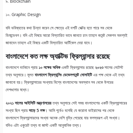
৯. Blockchain
১০. Graphic Design
যদি ভবিষ্যতের কথা চিন্তা করেন সে ক্ষেত্রে এই দশটি সেক্টর হতে পারে সব থেকে
ডিমান্ডেবল। যদি এই বিষয়ে আরো বিস্তারিত ভাবে জানতে চান তাহলে কমেন্ট সেকশন অবশ্যই
জানাবেন তাহলে এই বিষয়ে একটি বিস্তারিত আর্টিকেল দেয়া যাবে।
বাংলাদেশে কত লক্ষ অ্যাক্টিভ ফ্রিল্যান্সার রয়েছে
বাংলাদেশে বর্তমানে প্রায়
১০ লক্ষের অধিক
একটি ফ্রিল্যান্সার রয়েছে
২০২৩
সালের লেটেস্ট
তথ্য অনুসারে। মূলত
বাংলাদেশ ফ্রিল্যান্সিং ডেভেলপমেন্ট সোসাইটি
এর পক্ষ থেকে এই তথ্য
জানানো হয়। ফ্রিল্যান্সারের সংখ্যায় বিশ্বে বাংলাদেশের অবস্থান সব থেকে উপরের
দেশগুলোর মধ্যে।
২০২১ সালের আইসিটি মন্ত্রণালয়ের
তথ্য অনুসারে সেই সময় বাংলাদেশের একটি ফ্রিল্যান্সারের
সংখ্যা ছিল প্রায়
সাড়ে 5 লক্ষ
। আমি পূর্বেও বলেছি যে করোনা ভাইরাসের পর থেকে
বাংলাদেশে ফ্রিল্যান্সারদের সংখ্যা অনেক বেশি বৃদ্ধি পেয়েছে যার ফলস্বরূপ এই সংখ্যা।
যদিও এটা একুরেট তথ্য না জাস্ট একটি আনুমানিক তথ্য।