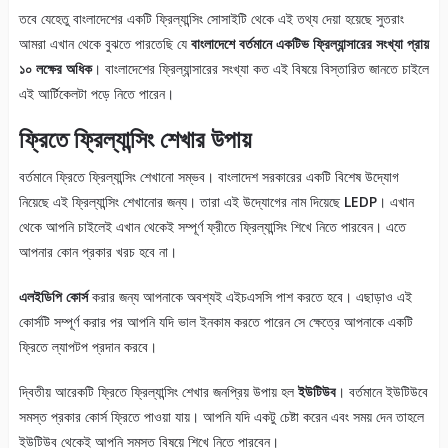
তবে যেহেতু বাংলাদেশের একটি ফ্রিল্যান্সিং সোসাইটি থেকে এই তথ্য দেয়া হয়েছে সুতরাং
আমরা এখান থেকে বুঝতে পারতেছি যে
বাংলাদেশে বর্তমানে একটিভ ফ্রিল্যান্সারের সংখ্যা প্রায়
১০ লক্ষের অধিক
। বাংলাদেশের ফ্রিল্যান্সারের সংখ্যা কত এই বিষয়ে বিস্তারিত জানতে চাইলে
এই আর্টিকেলটা পড়ে নিতে পারেন।
ফ্রিতে ফ্রিল্যান্সিং শেখার উপায়
বর্তমানে ফ্রিতে ফ্রিল্যান্সিং শেখানো সম্ভব। বাংলাদেশ সরকারের একটি বিশেষ উদ্যোগ
নিয়েছে এই ফ্রিল্যান্সিং শেখানোর জন্য। তারা এই উদ্যোগের নাম দিয়েছে
LEDP
। এখান
থেকে আপনি চাইলেই এখান থেকেই সম্পূর্ণ ফ্রীতে ফ্রিল্যান্সিং শিখে নিতে পারবেন। এতে
আপনার কোন প্রকার খরচ হবে না।
এলইডিপি কোর্স
করার জন্য আপনাকে অবশ্যই এইচএসসি পাশ করতে হবে। এছাড়াও এই
কোর্সটি সম্পূর্ণ করার পর আপনি যদি ভাল ইনকাম করতে পারেন সে ক্ষেত্রে আপনাকে একটি
ফ্রিতে ল্যাপটপ প্রদান করবে।
দ্বিতীয় আরেকটি ফ্রিতে ফ্রিল্যান্সিং শেখার জনপ্রিয় উপায় হল
ইউটিউব
। বর্তমানে ইউটিউবে
সমস্ত প্রকার কোর্স ফ্রিতে পাওয়া যায়। আপনি যদি একটু চেষ্টা করেন এবং সময় দেন তাহলে
ইউটিউব থেকেই আপনি সমস্ত বিষয়ে শিখে নিতে পারবেন।