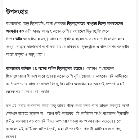
উপসংহার
বাংলাদেশের নতুন ফ্রিল্যান্সিং আসা লোকদের
ফ্রিল্যান্সারের সংখ্যায় বিশ্বে বাংলাদেশের
অবস্থান কত
সেটা জানার আগ্রহ অনেক বেশি। বাংলাদেশ ফ্রিল্যান্সিং থেকে
বিশ্বে
অষ্টম
অবস্থানে রয়েছে। তাদের সাম্প্রতিক বছরগুলোতে যে হারে ফ্রিল্যান্সারদের
সংখ্যা বেড়েছে বাংলাদেশে আশা করা যায় যে ভবিষ্যতে ফ্রিল্যান্সিং এ বাংলাদেশের অবস্থান
আরো উন্নত ও সমৃদ্ধ হবে।
বাংলাদেশে বর্তমানে 10 লক্ষের অধিক ফ্রিল্যান্সার রয়েছে।
এছাড়াও বাংলাদেশের
ফ্রিল্যান্সারদের ইনকাম আগে তুলনায় অনেক বেশি বৃদ্ধি পেয়েছে। আজকের এই আর্টিকেলে
আমি আপনাদের কাছে বাংলাদেশ ফ্রিলান্সিং সেক্টরে অবস্থান কত তম সেই সম্পর্কে একটি
বেসিক ধারণা দেয়ার চেষ্টা করেছি।
যদি এই বিষয়ে আপনাদের আরো কিছু জানার থাকে কিংবা বলার থাকে তাহলে অবশ্যই কমেন্ট
সেকশনে জানাতে ভুলবেন না। আশা করি আজকের এই আর্টিকেল অর্থাৎ বাংলাদেশ ফ্রিলান্সিং
সেক্টরে অবস্থান কত তম এই বিষয়ে আপনারা সামান্য হলেও জ্ঞান লাভ করেছেন। তো
আজকের এই আর্টিকেল এই পর্যন্তই, অবশ্যই পরবর্তী ও পরবর্তী আর্টিকেল গুলো পড়ে
নিবেন।