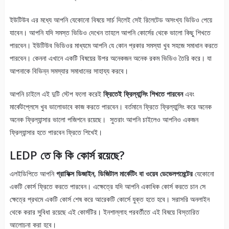
ইউটিউব এর মধ্যে আপনি যেকোনো বিষয়ে সার্চ দিলেই সেই রিলেটেড অসংখ্য ভিডিও পেয়ে
যাবেন। আপনি যদি সমস্ত ভিডিও দেখেন তাহলে আপনি কোর্সের থেকে ভালো কিছু শিখতে
পারবেন। ইউটিউব ভিডিওর মাধ্যমে আপনি যে কোন প্রকার সমস্যা খুব সহজে সমাধান করতে
পারবেন। কেননা এখানে একটি বিষয়ের উপর অনেকজন অনেক রকম ভিডিও তৈরি করে। যা
আপনাকে বিভিন্ন সমস্যার সমাধানের সাহায্য করবে।
আপনি চাইলে এই দুটি স্টেপ ফলো করেই
ফ্রিতেই ফ্রিল্যান্সিং শিখতে পারবেন
এবং
মার্কেটপ্লেসে খুব ভালোভাবে কাজ করতে পারবেন। বর্তমানে ফ্রিতে ফ্রিল্যান্সিং করে অনেক
অনেক ফ্রিল্যান্সার ভালো পজিশনে রয়েছে। সুতরাং আপনি চাইলেও আপনিও একজন
ফ্রিল্যান্সার হতে পারবেন ফ্রিতে শিখেই।
LEDP তে কি কি কোর্স রয়েছে?
এলইডিপিতে আপনি
গ্রাফিক্স ডিজাইন, ডিজিটাল মার্কেটিং বা ওয়েব ডেভেলপমেন্টের
যেকোনো
একটি কোর্স ফ্রিতে করতে পারবেন। এক্ষেত্রে যদি আপনি একাধিক কোর্স করতে চান সে
ক্ষেত্রে প্রথমে একটি কোর্স শেষ করে আরেকটি কোর্সে যুক্ত হতে হবে। সরাসরি অনলাইন
থেকে করার সুবিধা রয়েছে এই কোর্সটির। ইনশাল্লাহ পরবর্তীতে এই বিষয়ে বিস্তারিত
আলোচনা করা হবে।