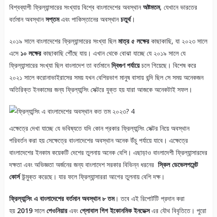
বিশ্বব্যাপী ফ্রিল্যান্সারের সংখ্যায় বিশ্বে বাংলাদেশের অবস্থান
অষ্টমতম
, যেখানে ভারতের
বর্তমান অবস্থান
সপ্তম
এবং পাকিস্তানের অবস্থান
চতুর্থ
।
২০১৯ সালে বাংলাদেশের ফ্রিল্যান্সারের সংখ্যা ছিল
মাত্র ৫ লক্ষের
কাছাকাছি, যা ২০২৩ সালে
এসে
১০ লক্ষের
কাছাকাছি পৌঁছে যায়। এখান থেকে বোঝা যাচ্ছে যে ২০১৯ সালে যে
ফ্রিল্যান্সারের সংখ্যা ছিল বাংলাদেশ তা বর্তমানে
দ্বিগুণ পর্যায়ে
চলে গিয়েছে। বিশেষ করে
২০২১ সালে করোনাভাইরাসের সময় যখন বেশিরভাগ মানুষ বাসায় বন্দি ছিল সে সময় অনেকজন
অতিরিক্ত ইনকামের জন্য ফ্রিল্যান্সিং সেক্টরে যুক্ত হয় যারা আজকে অনেকটাই সফল।
এক্ষেত্রে দেখা যাচ্ছে যে ভবিষ্যতে যদি কোন প্রকার ফ্রিল্যান্সিং সেক্টর নিয়ে অবস্থান
পরিবর্তন করা হয় সেক্ষেত্রে বাংলাদেশের অবস্থান অনেক উঁচু পর্যায়ে যাবে। এক্ষেত্রে
বাংলাদেশের ইনকাম কয়েকটি দেশের তুলনায় অনেক বেশি। এছাড়াও বাংলাদেশী ফ্রিল্যান্সারদের
দক্ষতা এবং অভিজ্ঞতা অর্জনের জন্য বাংলাদেশ সরকার বিভিন্ন ধরনের
স্কিল ডেভেলপমেন্ট
কোর্স
উন্মুক্ত করেছে। যার ফলে ফ্রিল্যান্সাররা আগের তুলনায় বেশি দক্ষ।
ফ্রিল্যান্সিং এ বাংলাদেশের বর্তমান অবস্থান ৮ তম
। তবে এই রিপোর্টটি প্রদান করা
হয়
2019
সালে
পেওনিয়ার
এবং
গ্লোবাল গিগ ইকোনমিক ইনডেক্স
এর যৌথ বিবৃতিতে। পুরো