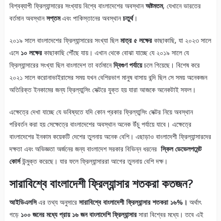
বিশ্বব্যাপী ফ্রিল্যান্সারের সংখ্যায় বিশ্বে বাংলাদেশের অবস্থান
অষ্টমতম
, যেখানে ভারতের
বর্তমান অবস্থান
সপ্তম
এবং পাকিস্তানের অবস্থান
চতুর্থ
।
২০১৯ সালে বাংলাদেশের ফ্রিল্যান্সারের সংখ্যা ছিল
মাত্র ৫ লক্ষের
কাছাকাছি, যা ২০২৩ সালে
এসে
১০ লক্ষের
কাছাকাছি পৌঁছে যায়। এখান থেকে বোঝা যাচ্ছে যে ২০১৯ সালে যে
ফ্রিল্যান্সারের সংখ্যা ছিল বাংলাদেশ তা বর্তমানে
দ্বিগুণ পর্যায়ে
চলে গিয়েছে। বিশেষ করে
২০২১ সালে করোনাভাইরাসের সময় যখন বেশিরভাগ মানুষ বাসায় বন্দি ছিল সে সময় অনেকজন
অতিরিক্ত ইনকামের জন্য ফ্রিল্যান্সিং সেক্টরে যুক্ত হয় যারা আজকে অনেকটাই সফল।
এক্ষেত্রে দেখা যাচ্ছে যে ভবিষ্যতে যদি কোন প্রকার ফ্রিল্যান্সিং সেক্টর নিয়ে অবস্থান
পরিবর্তন করা হয় সেক্ষেত্রে বাংলাদেশের অবস্থান অনেক উঁচু পর্যায়ে যাবে। এক্ষেত্রে
বাংলাদেশের ইনকাম কয়েকটি দেশের তুলনায় অনেক বেশি। এছাড়াও বাংলাদেশী ফ্রিল্যান্সারদের
দক্ষতা এবং অভিজ্ঞতা অর্জনের জন্য বাংলাদেশ সরকার বিভিন্ন ধরনের
স্কিল ডেভেলপমেন্ট
কোর্স
উন্মুক্ত করেছে। যার ফলে ফ্রিল্যান্সাররা আগের তুলনায় বেশি দক্ষ।
সারাবিশ্বে বাংলাদেশী ফ্রিল্যান্সার শতকরা কতজন?
আইডিএলসি
এর তথ্য অনুসারে
সারাবিশ্বে বাংলাদেশী ফ্রিল্যান্সার শতকরা ১৬%।
অর্থাৎ
গড়ে
১০০ জনের মধ্যে প্রায় ১৬ জন বাংলাদেশি ফ্রিল্যান্সার
সারা বিশ্বের মধ্যে। তবে এই