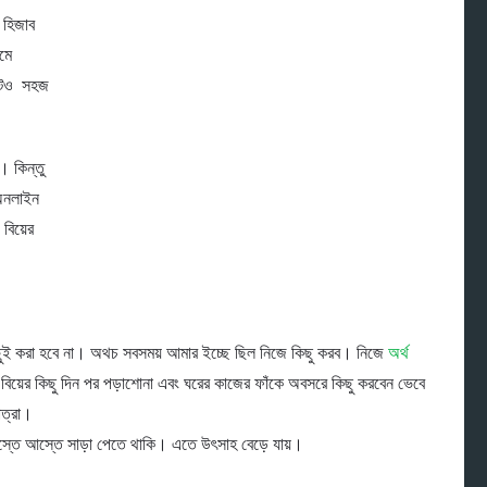
া হিজাব
ামে
োটেও সহজ
। কিন্তু
 অনলাইন
বিয়ের
িছুই করা হবে না। অথচ সবসময় আমার ইচ্ছে ছিল নিজে কিছু করব। নিজে
অর্থ
য়ের কিছু দিন পর পড়াশোনা এবং ঘরের কাজের ফাঁকে অবসরে কিছু করবেন ভেবে
াত্রা।
আস্তে আস্তে সাড়া পেতে থাকি। এতে উৎসাহ বেড়ে যায়।