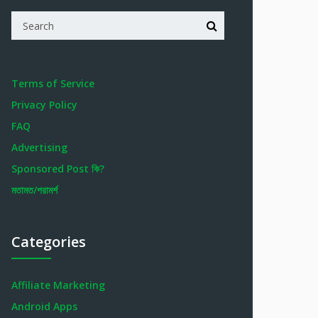
Terms of Service
Privacy Policy
FAQ
Advertising
Sponsored Post কি?
মতামত/পরামর্শ
Categories
Affiliate Marketing
Android Apps