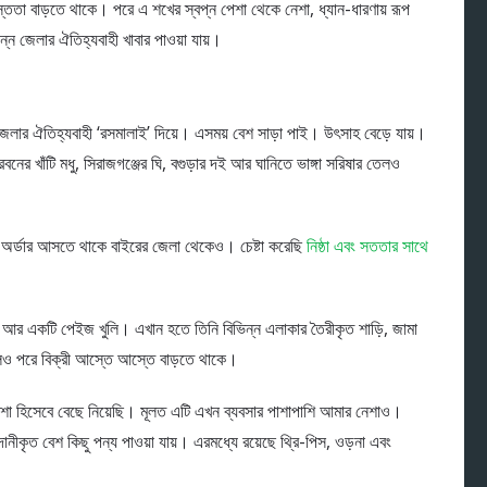
স্ততা বাড়তে থাকে। পরে এ শখের স্বপ্ন পেশা থেকে নেশা, ধ্যান-ধারণায় রূপ
্ন জেলার ঐতিহ্যবাহী খাবার পাওয়া যায়।
জেলার ঐতিহ্যবাহী ‘রসমালাই’ দিয়ে। এসময় বেশ সাড়া পাই। উৎসাহ বেড়ে যায়।
ের খাঁটি মধু, সিরাজগঞ্জের ঘি, বগুড়ার দই আর ঘানিতে ভাঙ্গা সরিষার তেলও
 অর্ডার আসতে থাকে বাইরের জেলা থেকেও। চেষ্টা করেছি
নিষ্ঠা এবং সততার সাথে
ে আর একটি পেইজ খুলি। এখান হতে তিনি বিভিন্ন এলাকার তৈরীকৃত শাড়ি, জামা
েলেও পরে বিক্রী আস্তে আস্তে বাড়তে থাকে।
েশা হিসেবে বেছে নিয়েছি। মূলত এটি এখন ব্যবসার পাশাপাশি আমার নেশাও।
দানীকৃত বেশ কিছু পন্য পাওয়া যায়। এরমধ্যে রয়েছে থ্রি-পিস, ওড়না এবং