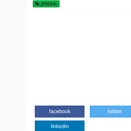
JENERAL
facebook
twitter
linkedin