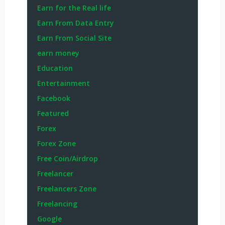
Earn for the Real life
Earn From Data Entry
Earn From Social Site
earn money
Education
Entertainment
Facebook
Featured
Forex
Forex Zone
Free Coin/Airdrop
Freelancer
Freelancers Zone
Freelancing
Google