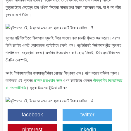
যুক্তরাষ্ট্রের নেতৃত্বে তার পশ্চিমা মিত্ররা সাদ্দাম তথা ইরাক আক্রমণ করে, যা উপসাগরীয়
যুদ্ধ নামে পরিচিত।
যুদ্ধের পরিস্থিতিতে রিজওয়ান মুম্বাই ফিরে আসেন এবং চাকরি খুঁজতে শুরু করেন। এরপর
তিনি দুবাইয় একটি ব্রোকারেজ প্রতিষ্ঠানে চাকরি পান। প্রতিষ্ঠানটি নির্মাণসামগ্রীর ব্যবসায়
দালালি তথা মধ্যস্থতা করত। একদিন রিজওয়ান চাকরি ছেড়ে নিজেই বিল্ডিং ম্যাটেরিয়ালস
ট্রেডিং কোম্পানি,
অর্থাৎ নির্মাণসামগ্রীর ব্যবসাপ্রতিষ্ঠান খোলার সিদ্ধান্ত নেন। গঠন করেন দানিউব গ্রুপ।
বদৌলতে এই গ্রুপের
মালিক রিজওয়ান সজন
এখন দুবাইয়ের একজন
শীর্ষস্থানীয় বিলিয়নিয়ার
বা শতকোটিপতি
। সূত্র: ডিএনএ ইন্ডিয়া ডট কম।
facebook
twitter
pinterest
linkedin