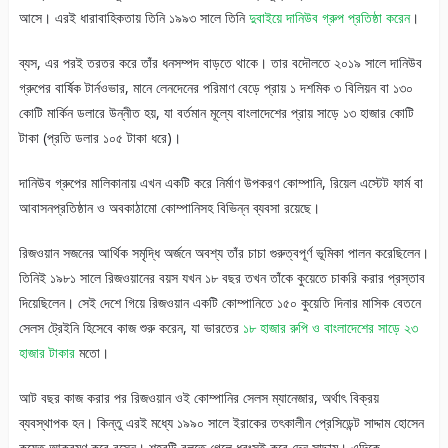
আসে। এরই ধারাবাহিকতায় তিনি ১৯৯৩ সালে তিনি
দুবাইয়ে দানিউব গ্রুপ প্রতিষ্ঠা করেন
।
ব্যস, এর পরই তরতর করে তাঁর ধনসম্পদ বাড়তে থাকে। তার বদৌলতে ২০১৯ সালে দানিউব
গ্রুপের বার্ষিক টার্নওভার, মানে লেনদেনের পরিমাণ বেড়ে প্রায় ১ দশমিক ৩ বিলিয়ন বা ১৩০
কোটি মার্কিন ডলারে উন্নীত হয়, যা বর্তমান মূল্যে বাংলাদেশের প্রায় সাড়ে ১৩ হাজার কোটি
টাকা (প্রতি ডলার ১০৫ টাকা ধরে)।
দানিউব গ্রুপের মালিকানায় এখন একটি করে নির্মাণ উপকরণ কোম্পানি, রিয়েল এস্টেট ফার্ম বা
আবাসনপ্রতিষ্ঠান ও অবকাঠামো কোম্পানিসহ বিভিন্ন ব্যবসা রয়েছে।
রিজওয়ান সজনের আর্থিক সমৃদ্ধি অর্জনে অবশ্য তাঁর চাচা গুরুত্বপূর্ণ ভূমিকা পালন করেছিলেন।
তিনিই ১৯৮১ সালে রিজওয়ানের বয়স যখন ১৮ বছর তখন তাঁকে কুয়েতে চাকরি করার প্রস্তাব
দিয়েছিলেন। সেই দেশে গিয়ে রিজওয়ান একটি কোম্পানিতে ১৫০ কুয়েতি দিনার মাসিক বেতনে
সেলস ট্রেইনি হিসেবে কাজ শুরু করেন, যা ভারতের
১৮ হাজার রুপি ও বাংলাদেশের সাড়ে ২৩
হাজার টাকার
মতো।
আট বছর কাজ করার পর রিজওয়ান ওই কোম্পানির সেলস ম্যানেজার, অর্থাৎ বিক্রয়
ব্যবস্থাপক হন। কিন্তু এরই মধ্যে ১৯৯০ সালে ইরাকের তৎকালীন প্রেসিডেন্ট সাদ্দাম হোসেন
কুয়েত আক্রমণ করে বসেন। শহরটি বলতে গেলে ধ্বংসই করে দেন সাদ্দাম। এদিকে