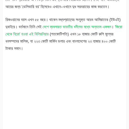
আয়ের জন্য ‘ডেলিভারি বয়’ হিসেবেও এখানে–ওখানে দুধ সরবরাহের কাজ করতেন।
রিজওয়ানের বয়স এখন ৫৫ বছর। থাকেন মধ্যপ্রাচ্যের সংযুক্ত আরব আমিরাতের (ইউএই)
দুবাইয়ে। বর্তমানে তিনি সেই
দেশে ব্যবসারত ভারতীয় ধনীদের মধ্যে অন্যতম একজন
।
‘জিরো
থেকে হিরো’ হওয়া এই বিলিয়নিয়ার
(শতকোটিপতি) এখন ১৮ হাজার কোটি রুপি মূল্যের
ধনসম্পদের মালিক, যা ২২৩ কোটি মার্কিন ডলার এবং বাংলাদেশের ২৩ হাজার ৪০০ কোটি
টাকার সমান।