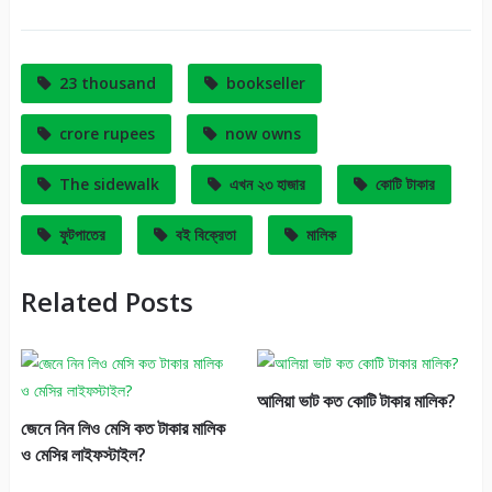
23 thousand
bookseller
crore rupees
now owns
The sidewalk
এখন ২৩ হাজার
কোটি টাকার
ফুটপাতের
বই বিক্রেতা
মালিক
Related Posts
আলিয়া ভাট কত কোটি টাকার মালিক?
জেনে নিন লিও মেসি কত টাকার মালিক
ও মেসির লাইফস্টাইল?