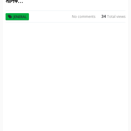
মালিক…
34
No comments
Total views
JENERAL