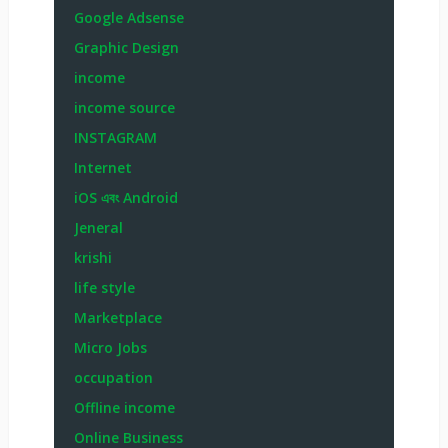
Google Adsense
Graphic Design
income
income source
INSTAGRAM
Internet
iOS এবং Android
Jeneral
krishi
life style
Marketplace
Micro Jobs
occupation
Offline income
Online Business