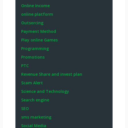
Online Income
online platform
Outsorcing
Payment Method
Play online Games
Programming
Promotions
PTC
Revenue Share and invest plan
Scam Alert
Science and Technology
Search engine
SEO
sms marketing
Social Media