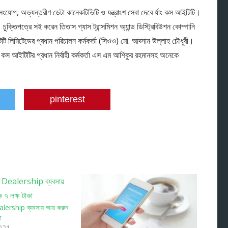
েট সংযোগ, অভ্যন্তরীণ ডেটা কানেকটিভিটি ও যন্ত্রাংশ সেবা দেবে র্যাং কস আইটিটি।
। চুক্তিপত্রে সই করেন তিতাস গ্যাস ট্রান্সমিশন অ্যান্ড ডিস্ট্রিবিউশন কোম্পানি
ি লিমিটেডের প্রধান পরিচালন কর্মকর্তা (সিওও) মো. আহ্সান উল্লাহ চৌধুরী।
ং কস আইটিটির প্রধান নির্বাহী কর্মকর্তা এস এম আশিকুর রহমানসহ অনেকে
pinterest
lership ব্যবসায় আয় করুন
া
021