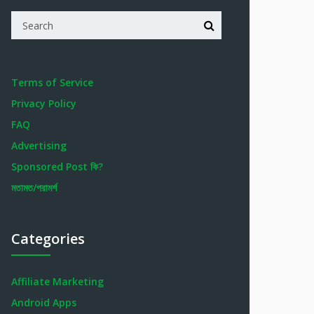
Terms of Service
Privacy Policy
FAQ
Advertising
Sponsored Post কি?
মতামত/পরামর্শ
Categories
Affiliate Marketing
Android Apps