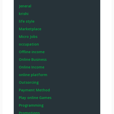
Jeneral
krishi
life style
Marketplace
Micro Jobs
occupation
Offline income
Online Business
Online Income
online platform
Outsorcing
Payment Method
Play online Games
Programming
Promotions