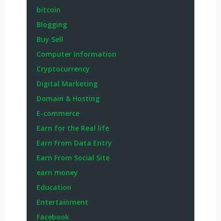
bitcoin
Blogging
Buy Sell
Computer Information
Cryptocurrency
Digital Marketing
Domain & Hosting
E-commerce
Earn for the Real life
Earn From Data Entry
Earn From Social Site
earn money
Education
Entertainment
Facebook