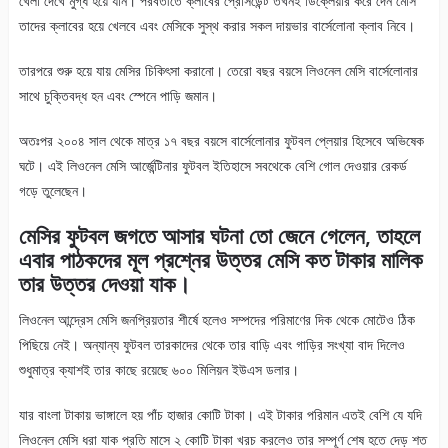
খেলা দেখে মুগ্ধ হয়ে যান। পরবর্তীতে ক্লাবের প্রেসিডেন্ট তখনই ডিক্লেয়ার করে দেন মেসি
তাদের ক্লাবের হয়ে খেলবে এবং মেসিকে সুস্থ করার সকল দায়ভার বার্সেলোনা ক্লাব নিবে।
তারপরে শুরু হয়ে যায় মেসির চিকিৎসা করানো। তেরো বছর বয়সে লিওনেল মেসি বার্সেলোনার
সাথে চুক্তিবদ্ধ হন এবং স্পেনে পাড়ি জমান।
অতঃপর ২০০৪ সাল থেকে মাত্র ১৭ বছর বয়সে বার্সেলোনার ফুটবল প্লেয়ার হিসেবে অভিষেক
ঘটে। এই লিওনেল মেসি আর্জেন্টিনার ফুটবল ইতিহাসে সবথেকে বেশি গোল দেওয়ার রেকর্ড
গড়ে তুলেছেন।
মেসির ফুটবল জগতে আসার ঘটনা তো জেনে গেলেন, তাহলে
এবার পাঠকদের মূল প্রশ্নের উত্তর মেসি কত টাকার মালিক
তার উত্তর দেওয়া যাক।
লিওনেল আন্দ্রেস মেসি জনপ্রিয়তার শীর্ষে হলেও সম্পদের পরিমাণের দিক থেকে মোটেও ঠিক
পিছিয়ে নেই। অন্যান্য ফুটবল তারকাদের থেকে তার বাড়ি এবং গাড়ির সংখ্যা বাদ দিলেও
শুধুমাত্র ক্যাশই তার কাছে রয়েছে ৬০০ মিলিয়ন ইউএস ডলার।
যার বাংলা টাকায় ভাঙ্গালে হয় পাঁচ হাজার কোটি টাকা। এই টাকার পরিমান এতই বেশি যে যদি
লিওনেল মেসি ধরা যাক প্রতি মাসে ২ কোটি টাকা খরচ করলেও তার সম্পূর্ণ শেষ হতে দেড় শত