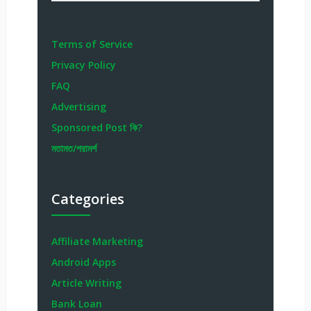
Terms of Service
Privacy Policy
FAQ
Advertising
Sponsored Post কি?
মতামত/পরামর্শ
Categories
Affiliate Marketing
Android Apps
Article Writing
Bank Loan