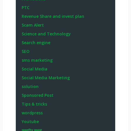
PTC
Revenue Share and invest plan
Scam Alert
Science and Technology
Search engine
SEO
sms marketing
Social Media
Social Media Marketing
solution
Sponsored Post
Tips & tricks
wordpress
Youtube
অনলাইন ব্যবসা