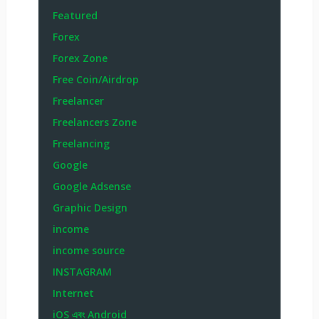
Featured
Forex
Forex Zone
Free Coin/Airdrop
Freelancer
Freelancers Zone
Freelancing
Google
Google Adsense
Graphic Design
income
income source
INSTAGRAM
Internet
iOS এবং Android