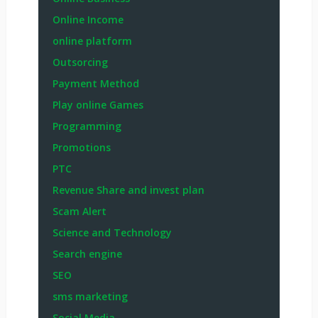
Online Income
online platform
Outsorcing
Payment Method
Play online Games
Programming
Promotions
PTC
Revenue Share and invest plan
Scam Alert
Science and Technology
Search engine
SEO
sms marketing
Social Media