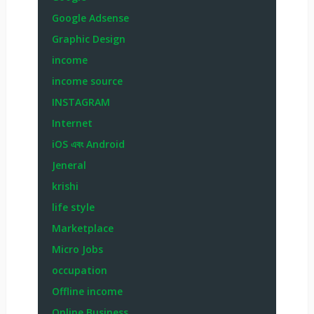
Google Adsense
Graphic Design
income
income source
INSTAGRAM
Internet
iOS এবং Android
Jeneral
krishi
life style
Marketplace
Micro Jobs
occupation
Offline income
Online Business