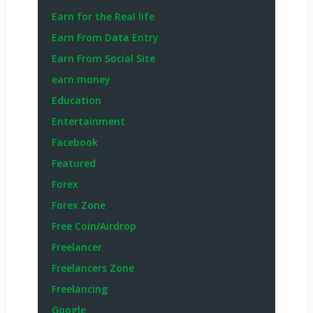
Earn for the Real life
Earn From Data Entry
Earn From Social Site
earn money
Education
Entertainment
Facebook
Featured
Forex
Forex Zone
Free Coin/Airdrop
Freelancer
Freelancers Zone
Freelancing
Google