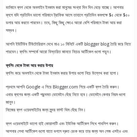
বর্তমানে ব্লগ থেকে অনলাইন ইনকাম করা মানুষের সংখ্যা দিন দিন বেড়ে যাচ্ছে। আপনার
ব্লগে যদি প্রতিদিন ভালো পরিমানে ট্রাফিক আসে তাহালে প্রতিদিন কমপক্ষে $৫ থেকে $৫০
ডলার আয় করতে পারবেন। তবে, কিছু কিছু ক্ষেএে আরো বেশি পরিমানে টাকা আয় করা
সম্ভব।
আপনি ইউটিউব টিউটোরিয়াল দেখে মাএ ১০ মিনিটে একটি blogger blog তৈরি করে নিতে
পারবেন। ব্লগিং সম্পর্কে আরো বিস্তরিত জানতে নিচের আর্টিকেল গুলো পড়ুন।
ব্লগিং থেকে টাকা আয় করার উপায়
ব্লগিং করে অনলাইন থেকে টাকা ইনকাম করার উপায় গুলো নিচে উল্লেখ করা হলো।
প্রথমে আপনি Google এ গিয়ে Blogger.com গিয়ে একটি ব্লগ তৈরি করুন।
এবার ব্লগের জন্য একটি পছন্দমত ডোমেইন বেঁছে নিতে হবে। ডোমেইন কেনার নিয়ম গুলো
জানুন।
নিজেের ব্লগ ওয়েবসাইটের জন্য সুন্দর ফাস্ট থিম বেঁছে নিন।
ব্লগ ওয়েবসাইটে ভালো হাই কোয়ালাটি এবং ইউনিক আর্টিকেল লিখে পাবলিশ করুন।
আপনার লেখা আর্টিকেল গুলো যাতে গুগলে দ্রুত রেংক করে তার জন্য অন পেজ এসইও এবং