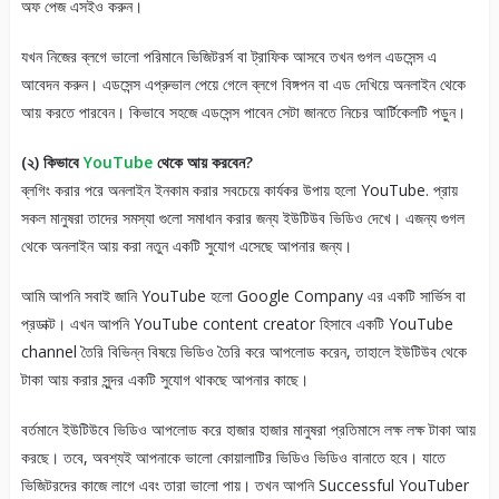
অফ পেজ এসইও করুন।
যখন নিজের ব্লগে ভালো পরিমানে ভিজিটরর্স বা ট্রাফিক আসবে তখন গুগল এডসেন্স এ
আবেদন করুন। এডসেন্স এপ্রুভাল পেয়ে গেলে ব্লগে বিঙ্গপন বা এড দেখিয়ে অনলাইন থেকে
আয় করতে পারবেন। কিভাবে সহজে এডসেন্স পাবেন সেটা জানতে নিচের আর্টিকেলটি পড়ুন।
(২) কিভাবে
YouTube
থেকে আয় করবেন?
ব্লগিং করার পরে অনলাইন ইনকাম করার সবচেয়ে কার্যকর উপায় হলো YouTube. প্রায়
সকল মানুষরা তাদের সমস্যা গুলো সমাধান করার জন্য ইউটিউব ভিডিও দেখে। এজন্য গুগল
থেকে অনলাইন আয় করা নতুন একটি সুযোগ এসেছে আপনার জন্য।
আমি আপনি সবাই জানি YouTube হলো Google Company এর একটি সার্ভিস বা
প্রডাক্ট। এখন আপনি YouTube content creator হিসাবে একটি YouTube
channel তৈরি বিভিন্ন বিষয়ে ভিডিও তৈরি করে আপলোড করেন, তাহালে ইউটিউব থেকে
টাকা আয় করার সুন্দর একটি সুযোগ থাকছে আপনার কাছে।
বর্তমানে ইউটিউবে ভিডিও আপলোড করে হাজার হাজার মানুষরা প্রতিমাসে লক্ষ লক্ষ টাকা আয়
করছে। তবে, অবশ্যই আপনাকে ভালো কোয়ালাটির ভিডিও ভিডিও বানাতে হবে। যাতে
ভিজিটরদের কাজে লাগে এবং তারা ভালো পায়। তখন আপনি Successful YouTuber