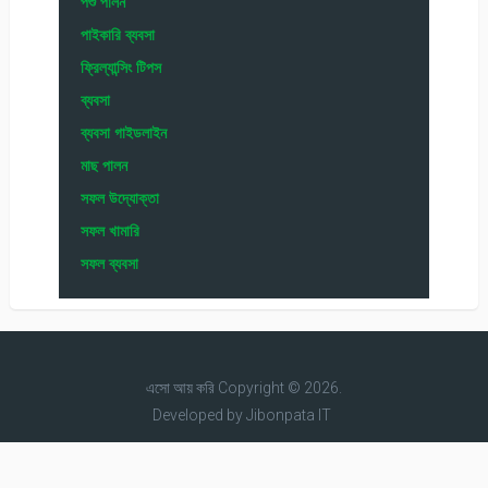
পশু পালন
পাইকারি ব্যবসা
ফ্রিল্যান্সিং টিপস
ব্যবসা
ব্যবসা গাইডলাইন
মাছ পালন
সফল উদ্যোক্তা
সফল খামারি
সফল ব্যবসা
এসো আয় করি
Copyright © 2026.
Developed by
Jibonpata IT