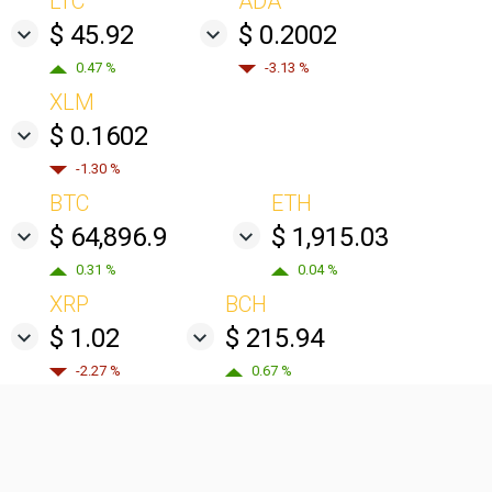
LTC
ADA
$ 45.92
$ 0.2002
0.47 %
-3.13 %
XLM
$ 0.1602
-1.30 %
BTC
ETH
$ 64,896.9
$ 1,915.03
0.31 %
0.04 %
XRP
BCH
$ 1.02
$ 215.94
-2.27 %
0.67 %