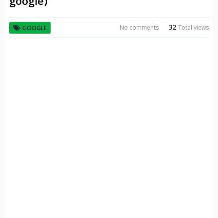
google)
32
No comments
Total views
GOOGLE