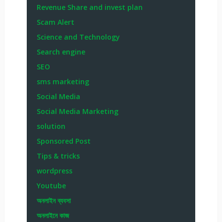
Revenue Share and invest plan
Scam Alert
Science and Technology
Search engine
SEO
sms marketing
Social Media
Social Media Marketing
solution
Sponsored Post
Tips & tricks
wordpress
Youtube
অনলাইন ব্যবসা
অনলাইনে কাজ