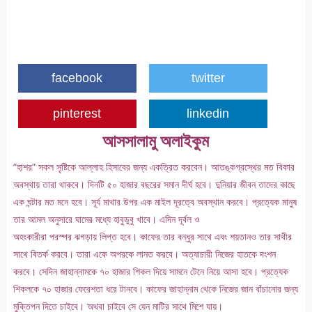
facebook
twitter
pinterest
linkedin
আসসালামু অলাইকুম
“হাশর” সকল সৃষ্টিকে আল্লাহ হিসাবের জন্য একত্রিত করবেন। আতঙ্কগ্রস্থের মত বিকার
অবস্থায় তারা থাকবে। দিনটি ৫০ হাজার বছরের সমান দীর্ঘ হবে। দুনিয়ার জীবন তাদের কাছে
এক ঘন্টার মত মনে হবে। সূর্য মাথার উপর এক মাইল দূরত্বে অবস্থান করবে। প্রত্যেক মানুষ
তার আমল অনুসারে ঘামের মধ্যে হাবুডুবু খাবে। এদিন দূর্বল ও
অহংকারীরা পরস্পর ঝগড়ায় লিপ্ত হবে। কাফের তার বন্ধুর সাথে এবং শয়তানও তার সাথীর
সাথে বিতর্ক করবে। তারা একে অপরকে লানত করবে। অত্যাচারী নিজের হাতকে দংশন
করবে। সেদিন জাহান্নামকে ৭০ হাজার শিকল দিয়ে সামনে টেনে নিয়ে আসা হবে। প্রত্যেক
শিকলকে ৭০ হাজার ফেরেশতা ধরে টানবে। কাফের জাহান্নাম থেকে নিজের জান বাঁচানোর জন্য
মুক্তিপন দিতে
চাইবে। অথবা চাইবে সে যেন মাটির সাথে মিশে যায়।