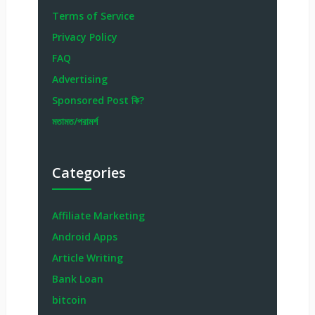
Terms of Service
Privacy Policy
FAQ
Advertising
Sponsored Post কি?
মতামত/পরামর্শ
Categories
Affiliate Marketing
Android Apps
Article Writing
Bank Loan
bitcoin