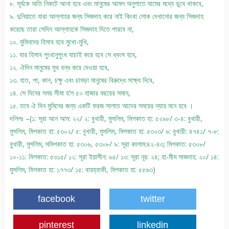
৮. সূর্যকে অতি নিকটে আনা হবে এবং মানুষের আমল অনুপাতে ঘামের মধ্যে ডুবে থাকবে,
৯. দুনিয়াতে যারা আল্লাহর জন্য সিজদাহ করে নাই কিংবা লোক দেখানোর জন্য সিজদাহ
করেছে তারা সেদিন আল্লাহকে সিজদাহ দিতে পারবে না,
১০. মুমিনদের হিসাব হবে মুখো-মুখি,
১১. যার হিসাব পুংখানুপুংখ যাচাই করে হবে সে ধ্বংস হবে,
১২. ঐদিন মানুষের মুখ বন্ধ করে দেওয়া হবে,
১৩. হাত, পা, কান, চক্ষু এবং চামড়া মানুষের বিরুদ্ধে সাক্ষ্য দিবে,
১৪. সে দিনের সময় সীমা হ’ল ৫০ হাজার বছরের সমান,
১৫. তবে ঐ দিন মুমিনের জন্য একটি ফরজ সালাত আদের সময়ের ন্যায় মনে হবে ।
দলিলঃ –(১: সূরা আন আম: ২২/ ২: বুখারী, মুসলিম, মিশকাত হা: ৫২৯৮/ ৩-৪: বুখারী,
মুসলিম, মিশকাত হা: ৫৩০২/ ৫: বুখারী, মুসলিম, মিশকাত হা: ৫৩০৩/ ৬: বুখারী: ৪৭৪১/ ৭-৮:
বুখারী, মুসলিম, মমিশকাত হা: ৫৩০৬, ৫৩০৮/ ৯: সূরা কালাম:৪২-৪৩; মিশকাত: ৫৩০৮/
১০-১১: মিশকাত: ৫৩১৫/ ১২: সূরা ইয়াসীন: ৬৫/ ১৩: সূরা নূর: ২৪; হা-মীম সাজদাহ: ২০/ ১৪:
মুসলিম, মিশকাত হা: ১৭৭৩/ ১৫: বায়হ্বাকী, মিশকাত হা: ৫৫৬৩)
facebook
twitter
pinterest
linkedin