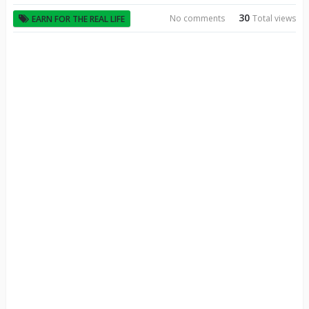
30
No comments
Total views
EARN FOR THE REAL LIFE