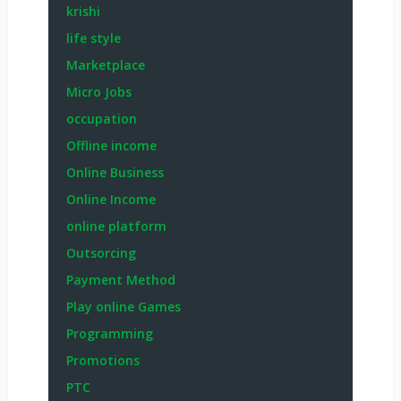
krishi
life style
Marketplace
Micro Jobs
occupation
Offline income
Online Business
Online Income
online platform
Outsorcing
Payment Method
Play online Games
Programming
Promotions
PTC