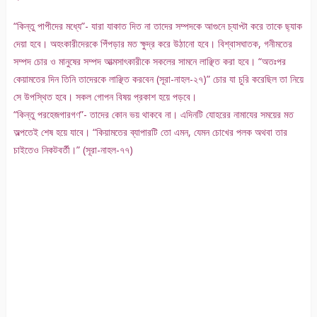
“কিন্তু পাপীদের মধ্যে”- যারা যাকাত দিত না তাদের সম্পদকে আগুনে চ্যাপ্টা করে তাকে ছ্যাক
দেয়া হবে। অহংকারীদেরকে পিঁপড়ার মত ক্ষুদ্র করে উঠানো হবে। বিশ্বাসঘাতক, গনীমতের
সম্পদ চোর ও মানুষের সম্পদ আত্মসাৎকারীকে সকলের সামনে লাঞ্ছিত করা হবে। “অতঃপর
কেয়ামতের দিন তিনি তাদেরকে লাঞ্ছিত করবেন (সূরা-নাহল-২৭)” চোর যা চুরি করেছিল তা নিয়ে
সে উপস্থিত হবে। সকল গোপন বিষয় প্রকাশ হয়ে পড়বে।
“কিন্তু পরহেজগারগণ”- তাদের কোন ভয় থাকবে না। এদিনটি যোহরের নামাযের সময়ের মত
অল্পতেই শেষ হয়ে যাবে। “কিয়ামতের ব্যাপারটি তো এমন, যেমন চোখের পলক অথবা তার
চাইতেও নিকটবর্তী।” (সূরা-নাহল-৭৭)