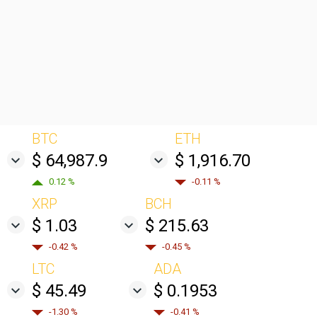
BTC
ETH
$ 64,987.9
$ 1,916.70
0.12 %
-0.11 %
XRP
BCH
$ 1.03
$ 215.63
-0.42 %
-0.45 %
LTC
ADA
$ 45.49
$ 0.1953
-1.30 %
-0.41 %