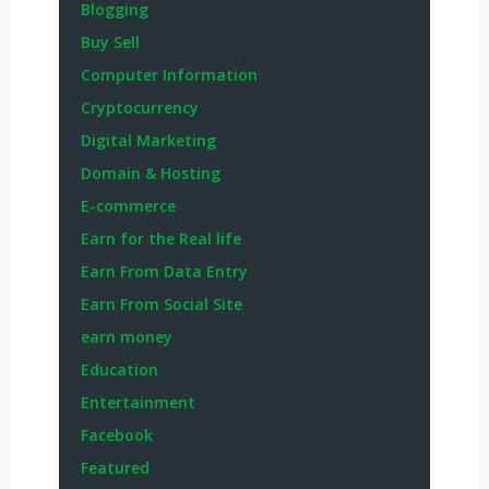
Blogging
Buy Sell
Computer Information
Cryptocurrency
Digital Marketing
Domain & Hosting
E-commerce
Earn for the Real life
Earn From Data Entry
Earn From Social Site
earn money
Education
Entertainment
Facebook
Featured