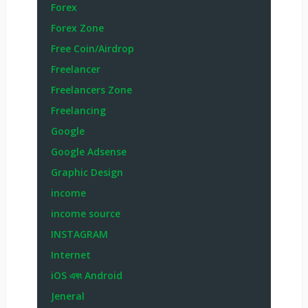
Forex
Forex Zone
Free Coin/Airdrop
Freelancer
Freelancers Zone
Freelancing
Google
Google Adsense
Graphic Design
income
income source
INSTAGRAM
Internet
iOS এবং Android
Jeneral