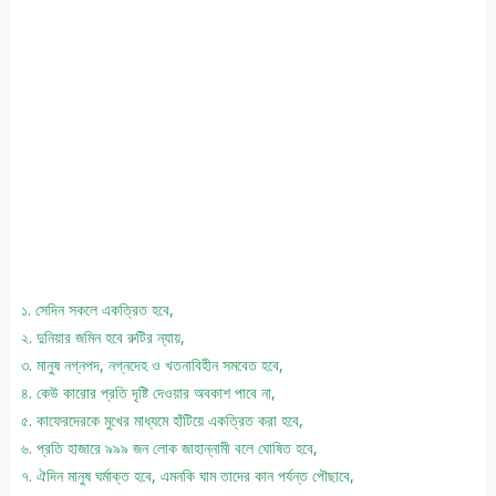
১. সেদিন সকলে একত্রিত হবে,
২. দুনিয়ার জমিন হবে রুটির ন্যায়,
৩. মানুষ নগ্নপদ, নগ্নদেহ ও খতনাবিহীন সমবেত হবে,
৪. কেউ কারোর প্রতি দৃষ্টি দেওয়ার অবকাশ পাবে না,
৫. কাফেরদেরকে মুখের মাধ্যমে হাঁটিয়ে একত্রিত করা হবে,
৬. প্রতি হাজারে ৯৯৯ জন লোক জাহান্নামী বলে ঘোষিত হবে,
৭. ঐদিন মানুষ ঘর্মাক্ত হবে, এমনকি ঘাম তাদের কান পর্যন্ত পৌছাবে,