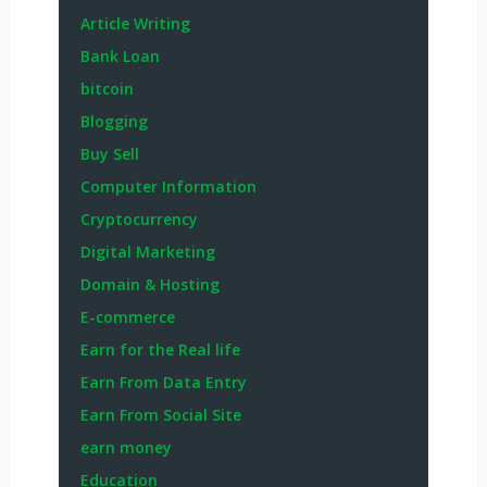
Article Writing
Bank Loan
bitcoin
Blogging
Buy Sell
Computer Information
Cryptocurrency
Digital Marketing
Domain & Hosting
E-commerce
Earn for the Real life
Earn From Data Entry
Earn From Social Site
earn money
Education