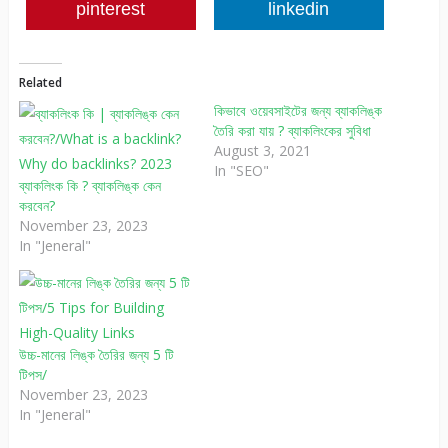
pinterest
linkedin
Related
কিভাবে ওয়েবসাইটের জন্য ব্যাকলিঙ্ক
তৈরি করা যায় ? ব্যাকলিংকের সুবিধা
August 3, 2021
In "SEO"
ব্যাকলিংক কি ? ব্যাকলিঙ্ক কেন
করবেন?
November 23, 2023
In "Jeneral"
উচ্চ-মানের লিঙ্ক তৈরির জন্য 5 টি
টিপস/
November 23, 2023
In "Jeneral"