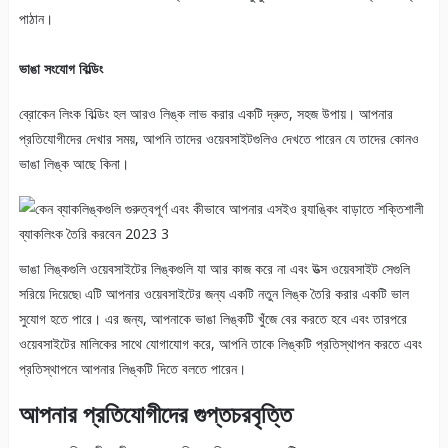
পাঠান।
ভাঙা সংযোগ বিল্ডিং
ব্রোকেন লিংক বিল্ডিং হল আরও লিঙ্ক লাভ করার একটি দ্রুত, সহজ উপায়। আপনার
প্রতিযোগীদের দেখার সময়, আপনি তাদের ওয়েবসাইটগুলিও দেখতে পারেন যে তাদের কোনও
ভাঙা লিঙ্ক আছে কিনা।
ভাঙা লিঙ্কগুলি ওয়েবসাইটের লিঙ্কগুলি যা আর কাজ করে না এবং উত্স ওয়েবসাইট সেগুলি
সরিয়ে দিয়েছে৷ এটি আপনার ওয়েবসাইটের জন্য একটি নতুন লিঙ্ক তৈরি করার একটি ভাল
সুযোগ হতে পারে। এর জন্য, আপনাকে ভাঙা লিঙ্কটি খুঁজে বের করতে হবে এবং তারপরে
ওয়েবসাইটের মালিকের সাথে যোগাযোগ করে, আপনি তাকে লিঙ্কটি প্রতিস্থাপন করতে এবং
প্রতিস্থাপনে আপনার লিঙ্কটি দিতে বলতে পারেন।
আপনার প্রতিযোগীদের গুপ্তচরবৃত্তি