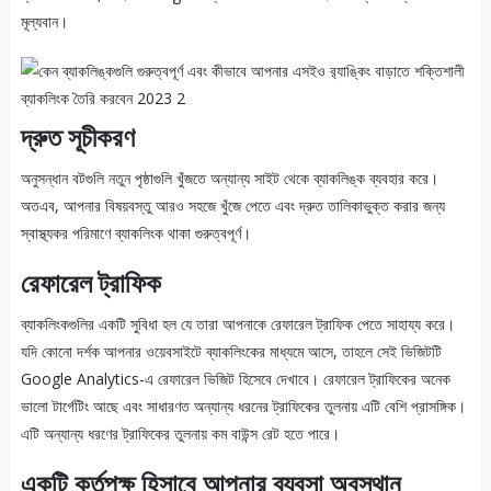
মূল্যবান।
দ্রুত সূচীকরণ
অনুসন্ধান বটগুলি নতুন পৃষ্ঠাগুলি খুঁজতে অন্যান্য সাইট থেকে ব্যাকলিঙ্ক ব্যবহার করে।
অতএব, আপনার বিষয়বস্তু আরও সহজে খুঁজে পেতে এবং দ্রুত তালিকাভুক্ত করার জন্য
স্বাস্থ্যকর পরিমাণে ব্যাকলিংক থাকা গুরুত্বপূর্ণ।
রেফারেল ট্রাফিক
ব্যাকলিংকগুলির একটি সুবিধা হল যে তারা আপনাকে রেফারেল ট্রাফিক পেতে সাহায্য করে।
যদি কোনো দর্শক আপনার ওয়েবসাইটে ব্যাকলিংকের মাধ্যমে আসে, তাহলে সেই ভিজিটটি
Google Analytics-এ রেফারেল ভিজিট হিসেবে দেখাবে। রেফারেল ট্রাফিকের অনেক
ভালো টার্গেটিং আছে এবং সাধারণত অন্যান্য ধরনের ট্রাফিকের তুলনায় এটি বেশি প্রাসঙ্গিক।
এটি অন্যান্য ধরণের ট্রাফিকের তুলনায় কম বাউন্স রেট হতে পারে।
একটি কর্তৃপক্ষ হিসাবে আপনার ব্যবসা অবস্থান