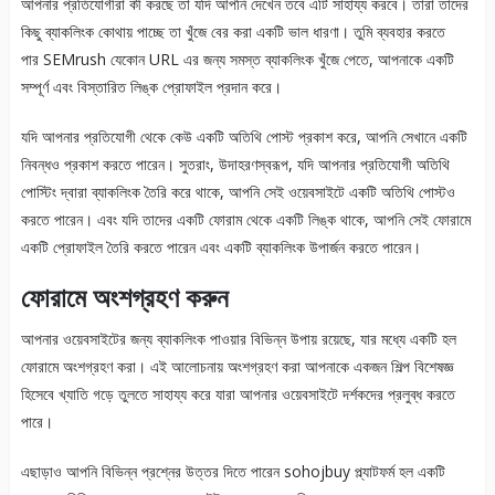
আপনার প্রতিযোগীরা কী করছে তা যদি আপনি দেখেন তবে এটি সাহায্য করবে। তারা তাদের
কিছু ব্যাকলিংক কোথায় পাচ্ছে তা খুঁজে বের করা একটি ভাল ধারণা। তুমি ব্যবহার করতে
পার SEMrush যেকোন URL এর জন্য সমস্ত ব্যাকলিংক খুঁজে পেতে, আপনাকে একটি
সম্পূর্ণ এবং বিস্তারিত লিঙ্ক প্রোফাইল প্রদান করে।
যদি আপনার প্রতিযোগী থেকে কেউ একটি অতিথি পোস্ট প্রকাশ করে, আপনি সেখানে একটি
নিবন্ধও প্রকাশ করতে পারেন। সুতরাং, উদাহরণস্বরূপ, যদি আপনার প্রতিযোগী অতিথি
পোস্টিং দ্বারা ব্যাকলিংক তৈরি করে থাকে, আপনি সেই ওয়েবসাইটে একটি অতিথি পোস্টও
করতে পারেন। এবং যদি তাদের একটি ফোরাম থেকে একটি লিঙ্ক থাকে, আপনি সেই ফোরামে
একটি প্রোফাইল তৈরি করতে পারেন এবং একটি ব্যাকলিংক উপার্জন করতে পারেন।
ফোরামে অংশগ্রহণ করুন
আপনার ওয়েবসাইটের জন্য ব্যাকলিংক পাওয়ার বিভিন্ন উপায় রয়েছে, যার মধ্যে একটি হল
ফোরামে অংশগ্রহণ করা। এই আলোচনায় অংশগ্রহণ করা আপনাকে একজন শিল্প বিশেষজ্ঞ
হিসেবে খ্যাতি গড়ে তুলতে সাহায্য করে যারা আপনার ওয়েবসাইটে দর্শকদের প্রলুব্ধ করতে
পারে।
এছাড়াও আপনি বিভিন্ন প্রশ্নের উত্তর দিতে পারেন sohojbuy প্ল্যাটফর্ম হল একটি