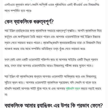
এসইওতে মূল্যবান কারণ সেগুলি সংশ্লিষ্ট ওয়েব পৃষ্ঠাগুলিতে একই কীওয়ার্ড এবং বিষয়গুলির
সাথে সম্পর্কিত হতে পারে৷
কেন ব্যাকলিংক গুরুত্বপূর্ণ?
সার্চ ইঞ্জিন র‌্যাঙ্কিংয়ের জন্য ব্যাকলিংক সবচেয়ে গুরুত্বপূর্ণ ফ্যাক্টর। আপনি ব্যাকলিংক দিয়ে
কর্তৃত্ব এবং জনপ্রিয়তা তৈরি করতে পারেন এবং আপনার ওয়েবসাইটকে সার্চ ইঞ্জিনে উচ্চতর
স্থান পেতে সহায়তা করতে পারেন। ব্যাকলিঙ্কগুলি ব্যবহারকারীদের তারা যে বিষয়গুলি নিয়ে
গবেষণা করছে তার সাথে সম্পর্কিত অতিরিক্ত তথ্য খুঁজে পেতে সহায়তা করে৷
যখন কেউ এমন একটি ওয়েবসাইট পরিদর্শন করে যা আপনার সাইটের একটি লিঙ্ক প্রদান
করে, তখন তারা আপনার ওয়েবসাইটের আরও বিষয়বস্তু পরীক্ষা করার সুযোগ পাবে।
সার্চ ইঞ্জিন বট ব্যাকলিংকের মাধ্যমে আপনার ওয়েবসাইট আবিষ্কার করে এবং বিষয়বস্তু
সূচীতে ক্রল করে। আপনার ওয়েবসাইট ব্যাকলিংক প্রয়োজন. যদি সেগুলি না থাকে তবে
বটগুলি সহজেই আপনার সাইট খুঁজে পাবে না এবং আপনার
পৃষ্ঠাগুলি ক্রল
করতে লড়াই করবে
না৷
ব্যাকলিংক আমার র‍্যাঙ্কিং এর উপর কি প্রভাব ফেলে?