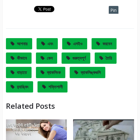
Pin
It
আপনার
এবং
এসইও
করবেন
কীভাবে
কেন
গুরুত্বপূর্ণ
তৈরি
বাড়াতে
ব্যাকলিংক
ব্যাকলিঙ্কগুলি
র‌্যাঙ্কিং
শক্তিশালী
Related Posts