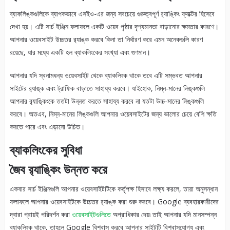
ব্যাকলিঙ্কগুলিকে ব্যাপকভাবে এসইও-এর জন্য সবচেয়ে গুরুত্বপূর্ণ র‌্যাঙ্কিং ফ্যাক্টর হিসেবে
দেখা হয়। এটি সার্চ ইঞ্জিন ফলাফলে একটি ওয়েব পৃষ্ঠার দৃশ্যমানতা বাড়ানোর ক্ষমতার কারণে।
আপনার ওয়েবসাইট উচ্চতর র‍্যাঙ্ক করবে কিনা তা নির্ধারণ করে এমন অনেকগুলি কারণ
রয়েছে, যার মধ্যে একটি হল ব্যাকলিংকের সংখ্যা এবং গুণমান।
আপনার যদি স্বনামধন্য ওয়েবসাইট থেকে ব্যাকলিংক থাকে তবে এটি সম্ভবত আপনার
সাইটের র‌্যাঙ্ক এবং ট্রাফিক বাড়াতে সাহায্য করবে। যাইহোক, নিম্ন-মানের লিঙ্কগুলি
আপনার র‌্যাঙ্কিংকে ততটা উন্নত করতে সাহায্য করবে না যতটা উচ্চ-মানের লিঙ্কগুলি
করবে। অতএব, নিম্ন-মানের লিঙ্কগুলি আপনার ওয়েবসাইটের জন্য ভালোর চেয়ে বেশি ক্ষতি
করতে পারে এবং এড়ানো উচিত।
ব্যাকলিংকের সুবিধা
জৈব র‌্যাঙ্কিং উন্নত করে
একবার সার্চ ইঞ্জিনগুলি আপনার ওয়েবসাইটটিকে কর্তৃপক্ষ হিসাবে লক্ষ্য করলে, তারা অনুসন্ধান
ফলাফলে আপনার ওয়েবসাইটকে উচ্চতর র‌্যাঙ্ক করা শুরু করবে। Google ব্যবহারকারীদের
দ্বারা প্রায়ই পরিদর্শন করা
ওয়েবসাইটগুলিতে
অগ্রাধিকার দেয়৷ তাই আপনার যদি মানসম্পন্ন
ব্যাকলিংক থাকে, তাহলে Google বিশ্বাস করবে আপনার সাইটটি বিশ্বাসযোগ্য এবং