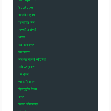
Youtube
অনলাইন ব্যবসা
অনলাইনে কাজ
অনলাইনে চাকরি
খামার
ঘরে বসে ব্যবসা
ছাদ বাগান
জনপ্রিয় ব্যবসা আইডিয়া
নারী উদ্যোক্তা
পশু পালন
পাইকারি ব্যবসা
ফ্রিল্যান্সিং টিপস
ব্যবসা
ব্যবসা গাইডলাইন