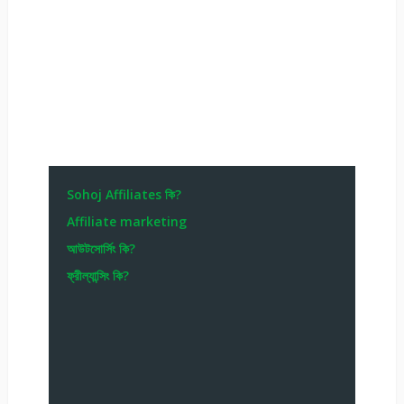
Sohoj Affiliates কি?
Affiliate marketing
আউটসোর্সিং কি?
ফ্রীল্যান্সিং কি?