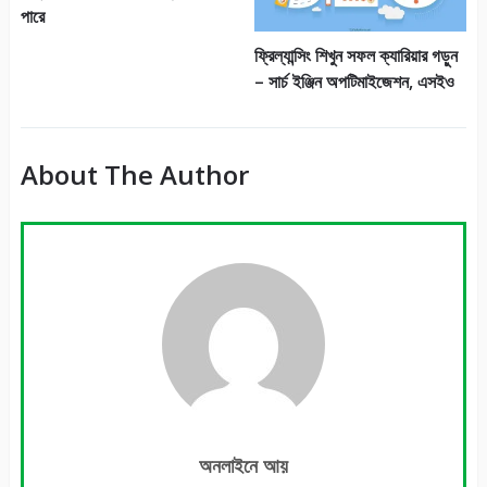
পারে
ফ্রিল্যান্সিং শিখুন সফল ক্যারিয়ার গড়ুন
– সার্চ ইঞ্জিন অপটিমাইজেশন, এসইও
About The Author
অনলাইনে আয়