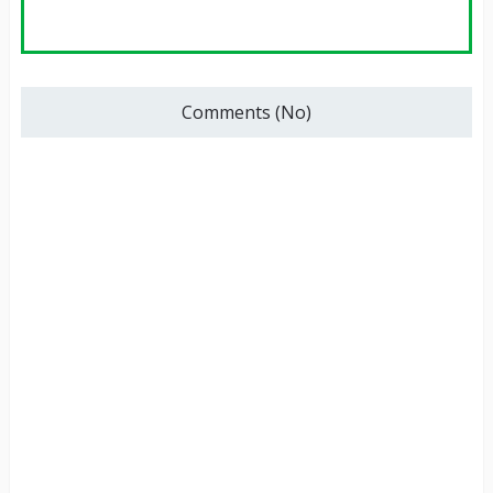
Comments (No)