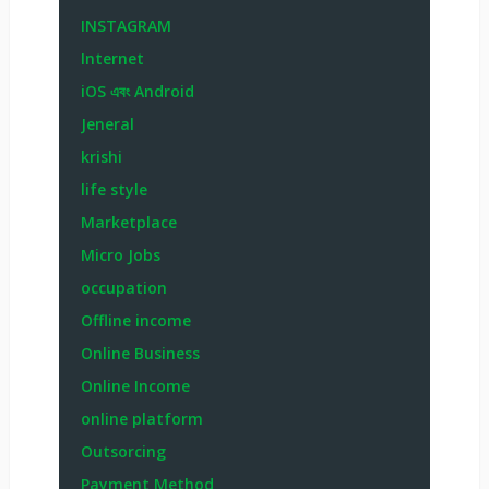
INSTAGRAM
Internet
iOS এবং Android
Jeneral
krishi
life style
Marketplace
Micro Jobs
occupation
Offline income
Online Business
Online Income
online platform
Outsorcing
Payment Method