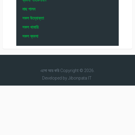
মাছ পালন
সফল উদ্যোক্তা
সফল খামারি
সফল ব্যবসা
এসো আয় করি
Copyright © 2026.
Developed by
Jibonpata IT