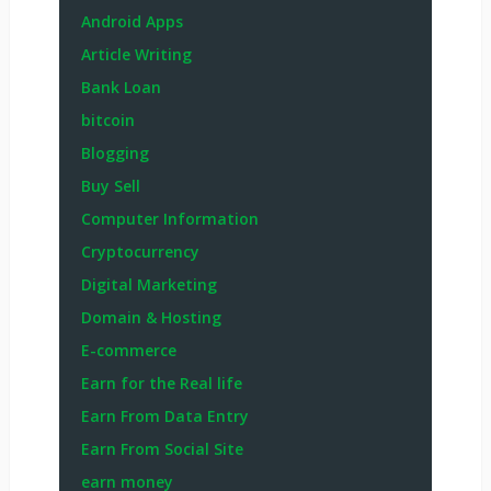
Android Apps
Article Writing
Bank Loan
bitcoin
Blogging
Buy Sell
Computer Information
Cryptocurrency
Digital Marketing
Domain & Hosting
E-commerce
Earn for the Real life
Earn From Data Entry
Earn From Social Site
earn money