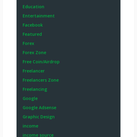
Education
Entertainment
Facebook
Featured
Forex
Forex Zone
Free Coin/Airdrop
Freelancer
Freelancers Zone
Freelancing
Google
Google Adsense
Graphic Design
income
income source