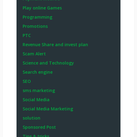
Play online Games
Programming
Promotions
PTC
Revenue Share and invest plan
Scam Alert
Science and Technology
Search engine
SEO
sms marketing
Social Media
Social Media Marketing
solution
Sponsored Post
Tips & tricks