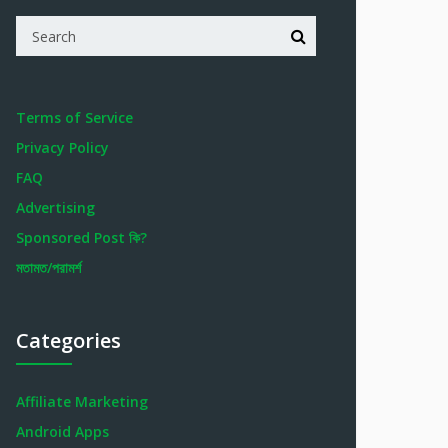
Terms of Service
Privacy Policy
FAQ
Advertising
Sponsored Post কি?
মতামত/পরামর্শ
Categories
Affiliate Marketing
Android Apps