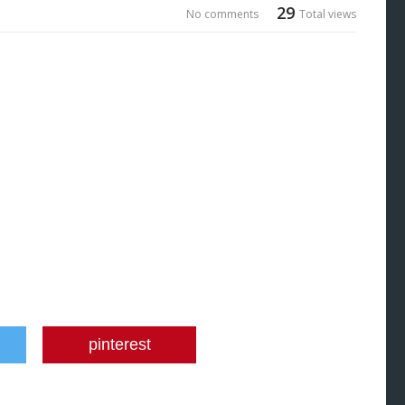
29
No comments
Total views
pinterest