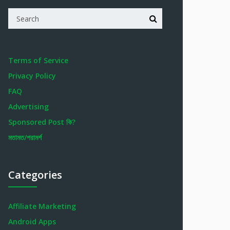
Terms of Service
Privacy Policy
FAQ
Advertising
Sponsored Post কি?
মতামত/পরামর্শ
Categories
Affiliate Marketing
Android Apps