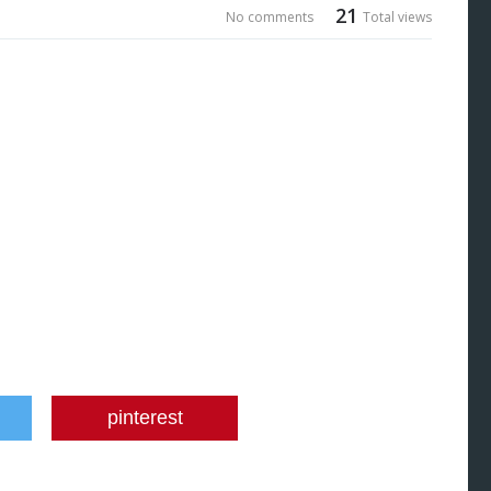
21
No comments
Total views
pinterest