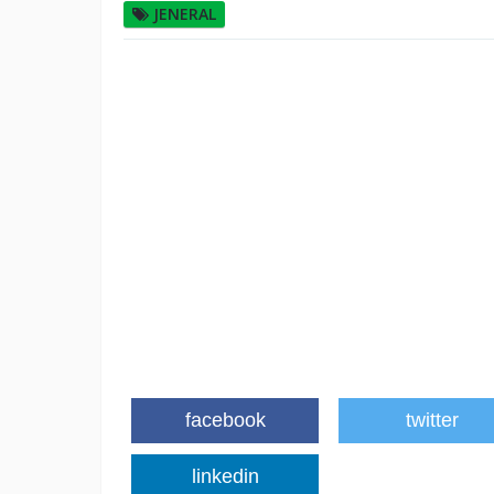
JENERAL
facebook
twitter
linkedin