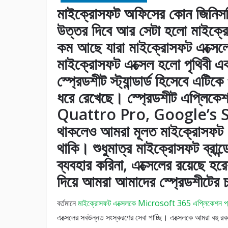
মাইক্রোসফট অফিসের কোন জিনিসটি
উত্তর দিবে আর সেটা হলো মাইক্রো
কম আছে যারা মাইক্রোসফট এক্সেল
মাইক্রোসফট এক্সেল হলো পৃথিবী একট
স্প্রেডশীট স্ট্যান্ডার্ড হিসেবে এটি
ধরে রেখেছে। স্প্রেডশীট এপ্লিক
Quattro Pro, Google’s She
থাকলেও আমরা মূলত মাইক্রোসফট এক
থাকি। শুধুমাত্র মাইক্রোসফট ব্রান
ব্যবহার করিনা, এক্সেলের রয়েছে 
দিয়ে আমরা আমাদের স্প্রেডশীটের চ
বর্তমানে
মাইক্রোসফট এক্সেলকে Microsoft 365 এপ্লিকেশন প্যা
এক্সেলের সবউন্নত সংস্করণের সেবা পাচ্ছি। এক্সেলকে আমরা বহু র