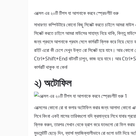
এক্সেল এর ২০টি টিপস যা আপনাকে করবে স্প্রেডশীট গুরু
সাধারণত কম্পিউটারে কোনো কিছু সিলেক্ট করতে চাইলে আমরা মাউস এ
সিলেক্ট করতে চাইলে আমরা মাউসের সাহায্য নিয়ে থাকি, কিন্তু মাউসে
জন্য প্রথমে আপনাকে প্রথম সেলে কার্সরটি ক্লিক করে নিয়ে যে
রাইট এরো কী চেপে দেখুন উক্ত রো সিলেক্ট হয়ে যাবে। আর কোনো 
Ctrl+Shift+End বাটনটি চাপুন, কাজ হয়ে যাবে। আর Ctrl+Shif
কার্সরটি থাকুক না কেন!
২) অটোফিল
এক্সেলের কোনো রো বা কলার অটোফিল করার জন্য আলাদা কোনো এক্সট্র
লিখে কিংবা একই মাসের তারিখগুলো যদি ক্রমান্নয়ে লিখে যাবার প্র
ক্লিক করুন, তারপর সেখান থেকে ড্রাগ করে যতগুলো রো ফিল করার 
মুভমেন্টটি ছেড়ে দিন, ব্যাস! ম্যাজিক্যালীভাবে রো গুলো ডাটা দিয