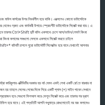
বং মাউস কার্সরের উপর নিভর্রশীল হয়ে থাকি। এক্সেলেও কোনো ডাটাসেটকে
র থেকেও দ্রুত এবং কার্যকরী উপায়ে স্প্রেডশীট ডাটাসেটকে সিলেক্ট করা যায়। এ
তে হবে তারপর Ctrl+Shift দুটি বাটন একসাথে চেপে আপ/ডাউন/লেফট কিংবা
রো কিংবা কলামের সবগুলো সেলকে একসাথে সিলেক্ট করতে চাইলে
t+* বাটনটি চাপলে পুরো ডাটাসেটটি সিলেক্টেড হয়ে যাবে যেখানেই আপনার
া কারিকুলার এক্টিভিটির দরকার হয় না! যেমন একই লেখা একটি রো’তে বারবার না
য়োজন হয় তাহলে সেলের শেষের দিকে গিয়ে একটি প্লাস (+) সাইন পাবেন সেখানে
প্রয়োজন হবে সেগুলো ফিলআপ করে ফেলুন সিলেক্ট করে এবং তারপর পর ড্রাগ
়ে অটোফিল হয়ে যাবে। এই পদ্ধতিটি আপনি শুধুমাত্র রোগুলোতেই নয় বরং কলামেও