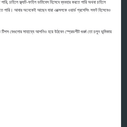
 পারি, চাইলে ফ্ল্যাট-ফাইল ডাটাবেস হিসেবে ব্যবহার করতে পারি অথবা চাইলে
করতে পারি। আবার অনেকেই আছেন যারা এক্সেলকে ওয়ার্ড প্রসেসিং সফট হিসেবেও
টিপস যেগুলোর সাহায্যে আপনিও হয়ে উঠবেন স্প্রেডশীট গুরু! তো চলুন ভূমিকায়