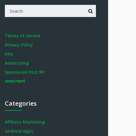
Terms of Service
Privacy Policy
FAQ
Advertising
Sponsored Post কি?
মতামত/পরামর্শ
Categories
Affiliate Marketing
Android Apps