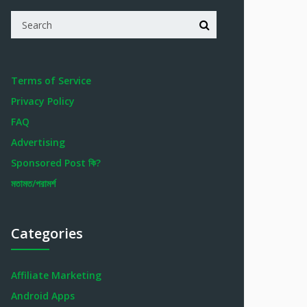
Terms of Service
Privacy Policy
FAQ
Advertising
Sponsored Post কি?
মতামত/পরামর্শ
Categories
Affiliate Marketing
Android Apps