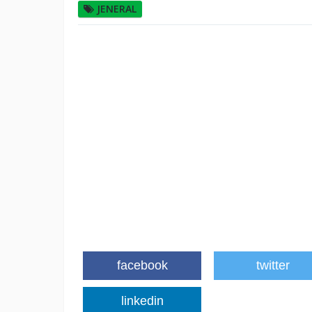
JENERAL
facebook
twitter
linkedin