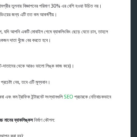
ী সামগ্রীর তুলনায় বিজ্ঞাপনের পরিমাণ 30% এর বেশি হওয়া উচিত নয়।
ল্ডিংয়ের জন্য এটি তত কম আকর্ষণীয়।
রূপ, যদি আপনি একটি মোবাইল গেমে ব্যাকলিংকিং ছেড়ে যেতে চান, তাহলে
কজন দাতা খুঁজে বের করতে হবে।
সাইট-দাতাদের থেকে আরও ভালো লিঙ্ক কাজ করে)।
চেষ্টা নেয়, তবে এটি মূল্যবান।
েবা এবং কম ট্রাফিক ইন্টারনেট সংস্থানগুলি
SEO
প্রচারকে নেতিবাচকভাবে
চ্চ মানের ব্যাকলিঙ্কস
নির্মাণ কৌশল:
্থাপন করা হয়);