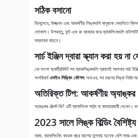
সঠিক বসানো
নিঃসন্দেহে, উজ্জ্বল এবং আকর্ষণীয় লিঙ্কগুলি মানুষকে সেগুলিতে ক্
ফোকাস। উপরন্তু, ফন্ট এবং রং ব্যবহার করে ব্যাকলিংকগুলি হাইলা
সম্ভাবনা বাড়বে।
সার্চ ইঞ্জিন দ্বারা স্ক্যান করা হয় না 
নো-ফলো অ্যাট্রিবিউট সহ ব্যাকলিঙ্কগুলি প্রায়শই আপনার সার্চ ইঞ্
অপরিহার্য
এসইও লিঙ্কিং কৌশল
. অতএব, সব ধরনের লিঙ্ক নির্মাণের
অতিরিক্ত টিপ: আকর্ষণীয় অ্যাঙ্কর ট
অ্যাঙ্কর টেক্সট কি? এটি ব্যাকলিংক পাঠ্য যা ব্যবহারকারী দেখেন। গু
2023 সালে লিঙ্ক বিল্ডিং বৈশিষ্ট্য
আজ, ব্যাকলিংকিং কয়েক বছর আগের তুলনায় অনেক বেশি সময় এবং প্