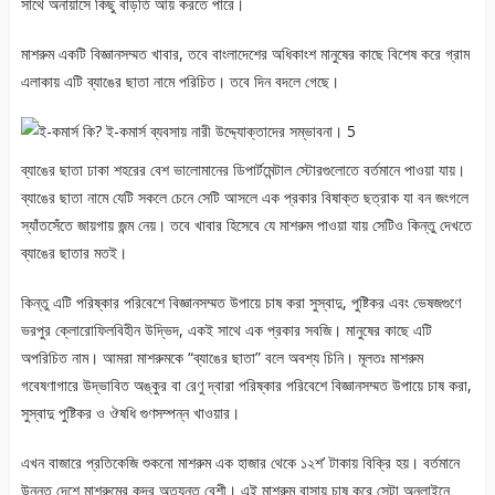
সাথে অনায়াসে কিছু বাড়তি আয় করতে পারে।
মাশরুম একটি বিজ্ঞানসম্মত খাবার, তবে বাংলাদেশের অধিকাংশ মানুষের কাছে বিশেষ করে গ্রাম
এলাকায় এটি ব্যাঙের ছাতা নামে পরিচিত। তবে দিন বদলে গেছে।
ব্যাঙের ছাতা ঢাকা শহরের বেশ ভালোমানের ডিপার্টমেন্টাল স্টোরগুলোতে বর্তমানে পাওয়া যায়।
ব্যাঙের ছাতা নামে যেটি সকলে চেনে সেটি আসলে এক প্রকার বিষাক্ত ছত্রাক যা বন জংগলে
স্যাঁতসেঁতে জায়গায় জন্ম নেয়। তবে খাবার হিসেবে যে মাশরুম পাওয়া যায় সেটিও কিন্তু দেখতে
ব্যাঙের ছাতার মতই।
কিন্তু এটি পরিষ্কার পরিবেশে বিজ্ঞানসম্মত উপায়ে চাষ করা সুস্বাদু, পুষ্টিকর এবং ভেষজগুণে
ভরপুর ক্লোরোফিলবিহীন উদ্ভিদ, একই সাথে এক প্রকার সবজি। মানুষের কাছে এটি
অপরিচিত নাম। আমরা মাশরুমকে “ব্যাঙের ছাতা” বলে অবশ্য চিনি। মূলতঃ মাশরুম
গবেষণাগারে উদ্ভাবিত অঙ্কুর বা রেণু দ্বারা পরিষ্কার পরিবেশে বিজ্ঞানসম্মত উপায়ে চাষ করা,
সুস্বাদু পুষ্টিকর ও ঔষধি গুণসম্পন্ন খাওয়ার।
এখন বাজারে প্রতিকেজি শুকনো মাশরুম এক হাজার থেকে ১২শ’ টাকায় বিক্রি হয়। বর্তমানে
উন্নত দেশে মাশরুমের কদর অত্যন্ত বেশী। এই মাশরুম বাসায় চাষ করে সেটা অনলাইনে