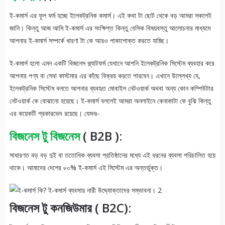
ই-কমার্স এর ফুল ফর্ম হচ্ছে ইলেকট্রনিক কমার্স। এই কথা টা ছোট থেকে বড় আমরা সকলেই
জানি। কিন্তু আজ আমি ই-কমার্স এর সংক্ষিপ্ত কিন্তু বেসিক বিষয়বস্তু আলোচনার মাধ্যমে
আপনার ই-কমার্স সম্পর্কে ধারণা টা কে আরও পাকাপোক্ত করতে যাচ্ছি।
ই-কমার্স হলো এমন একটি বিজনেস প্ল্যাটফর্ম যেখানে আপনি ইলেকট্রনিক সিস্টেম ব্যবহার করে
আপনার পণ্য বা সেবা কাস্টমার এর কাঁছে বিক্রয় করতে পারবেন। এখানে উল্লেখ্য যে,
ইলেকট্রনিক সিস্টেম বলতে আপনার ব্যবহৃত মোবাইল নেটওয়ার্ক অথবা অন্য কোন কম্পিউটার
নেটওয়ার্ক কে বোঝানো হয়েছে। ই-কমার্স বললেই আমরা অনলাইনে কেনাকাটা কে বুঝি কিন্তু
এর কয়েকটি প্রকারভেদ রয়েছে। যেমনঃ-
বিজনেস টু বিজনেস
( B2B ):
সাধারণত বড় বড় দুই বা ততোধিক ব্যবসা প্রতিষ্ঠানের মধ্যে এই ধরনের ব্যবসা পরিচালিত হয়ে
থাকে। আমাদের দেশের ৮০% ই-কমার্স এই সিস্টেম এর অন্তর্ভুক্ত।
বিজনেস টু কনজিউমার ( B2C):