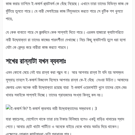
কাজ করার তাগিদে ই-কমার্স প্ল্যাটফর্ম কে বেঁছে নিয়েছে। এখানে তারা তাদের বিভিন্ন কাজ কে
ফুঁটিয়ে তুলতে পারে। যে নারী সেলাইয়ের কাজ নিঁপূনভাবে করতে পারে সে বুটিক শপ খুলতে
পারে,
যে কেক বানাতে পারে সে জন্মদিনে কেক সাপ্লাই দিতে পারে। এরকম হাজারো ক্যাটাগরিতে
নারী উদ্দ্যোক্তা রা তাদের কাজের পারদর্শীতা দেখাচ্ছে। নিচে কিছু ক্যাটাগরি তুলে ধরা হলো
যেটা কে কেন্দ্র করে নারীরা কাজ করতে পারবে।
শখের রান্নাটা যখন ব্যবসাঃ
এমন কোনো মেয়ে নেই যার রান্না করা পছন্দ না। আর আপনার রান্না টা যদি হয় অসম্ভব
সুস্বাদু তাহলে ই-কমার্স বিজনেস হিসেবে আপনার রান্না কে-ই বেঁছে নেওয়া উচিত। আমাদের
জেলায় এমন অনেক নারী উদ্দ্যোক্তা রয়েছে যারা ই-কমার্স ওয়েবসাইট খুলে তাদের হোম মেড
খাবার সবাইকে সাপ্লাই দিচ্ছে। তাদের গ্রাহকদের সংখ্যা কিন্তু কম নয়।
যারা ব্যাচেলর, হোস্টেলে থাকে তারা চায় টাকার বিনিময়ে হলেও একটু বাড়ির খাবারের স্বাদ
পেতে। আবার ছোট খাটো পার্টিতে ও অনেকে বাইরে থেকে খাবার অর্ডার দিয়ে থাকেন।
এক্ষেত্রে লোকাল কাস্টমাররা বেশি প্রাধান্য পায়।