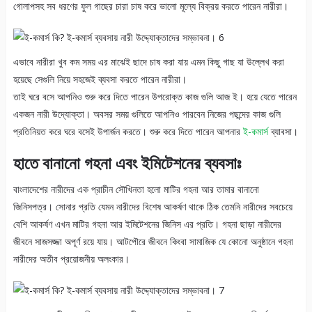
গোলাপসহ সব ধরণের ফুল গাছের চারা চাষ করে ভালো মূল্যে বিক্রয় করতে পারেন নারীরা।
এভাবে নারীরা খুব কম সময় এর মাঝেই ছাদে চাষ করা যায় এমন কিছু গাছ যা উল্লেখ করা
হয়েছে সেগুলি নিয়ে সহজেই ব্যবসা করতে পারেন নারীরা।
তাই ঘরে বসে আপনিও শুরু করে দিতে পারেন উপরোক্ত কাজ গুলি আজ ই। হয়ে যেতে পারেন
একজন নারী উদ্যোক্তা। অবসর সময় গুলিতে আপনিও পারবেন নিজের পছন্দের কাজ গুলি
প্রতিনিয়ত করে ঘরে বসেই উপার্জন করতে। শুরু করে দিতে পারেন আপনার
ই-কমার্স
ব্যাবসা।
হাতে বানানো গহনা এবং ইমিটেশনের ব্যবসাঃ
বাংলাদেশের নারীদের এক প্রাচীন সৌখিনতা হলো মাটির গহনা আর তামার বানানো
জিনিসপত্র। সোনার প্রতি যেমন নারীদের বিশেষ আকর্ষণ থাকে ঠিক তেমনি নারীদের সবচেয়ে
বেশি আকর্ষণ এখন মাটির গহনা আর ইমিটেশনের জিনিস এর প্রতি। গহনা ছাড়া নারীদের
জীবনে সাজসজ্জা অপূর্ণ রয়ে যায়। আটপৌরে জীবনে কিংবা সামাজিক যে কোনো অনুষ্ঠানে গহনা
নারীদের অতীব প্রয়োজনীয় অলংকার।