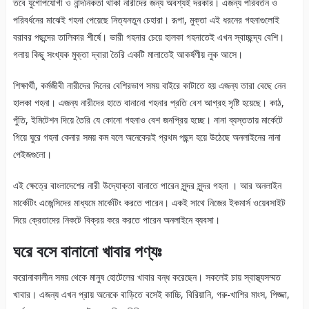
তবে যুগোপযোগী ও নান্দনিকতা থাকা নারীদের জন্য অবশ্যই দরকার। এজন্য পরিবর্তন ও
পরিবর্ধনের মাঝেই গহনা পেয়েছে নিত্যনতুন চেহারা। রূপা, মুক্তা এই ধরনের গহনাগুলোই
বরাবর পছন্দের তালিকার শীর্ষে। ভারী গহনার চেয়ে হালকা গহনাতেই এখন স্বাচ্ছন্দ্য বেশি।
গলায় কিছু সংখ্যক মুক্তা দ্বারা তৈরি একটি মালাতেই আকর্ষণীয় লুক আসে।
শিক্ষার্থী, কর্মজীবী নারীদের দিনের বেশিরভাগ সময় বাইরে কাটাতে হয় এজন্য তারা বেছে নেন
হালকা গহনা। এজন্য নারীদের হাতে বানানো গহনার প্রতি বেশ আগ্রহ সৃষ্টি হয়েছে। কাঠ,
পুঁতি, ইমিটেশন দিয়ে তৈরি যে কোনো গহনাও বেশ জনপ্রিয় হচ্ছে। নানা ব্যস্ততায় মার্কেটে
গিয়ে ঘুরে গহনা কেনার সময় কম বলে অনেকেরই প্রথম পছন্দ হয়ে উঠেছে অনলাইনের নানা
পেইজগুলো।
এই ক্ষেত্রে বাংলাদেশের নারী উদ্যোক্তা বানাতে পারেন সুন্দর সুন্দর গহনা । আর অনলাইন
মার্কেটিং এজেন্সিদের মাধ্যমে মার্কেটিং করতে পারেন। একই সাথে নিজের ইকমার্স ওয়েবসাইট
দিয়ে ক্রেতাদের নিকটে বিক্রয় করে করতে পারেন অনলাইনে ব্যবসা।
ঘরে বসে বানানো খাবার পণ্যঃ
করোনাকালীন সময় থেকে মানুষ হোটেলের খাবার বন্ধ করেছেন। সকলেই চায় স্বাস্থ্যসম্মত
খাবার। এজন্য এখন প্রায় অনেকে বাড়িতে বসেই কাচ্চি, বিরিয়ানি, গরু-খাশির মাংস, পিজ্জা,