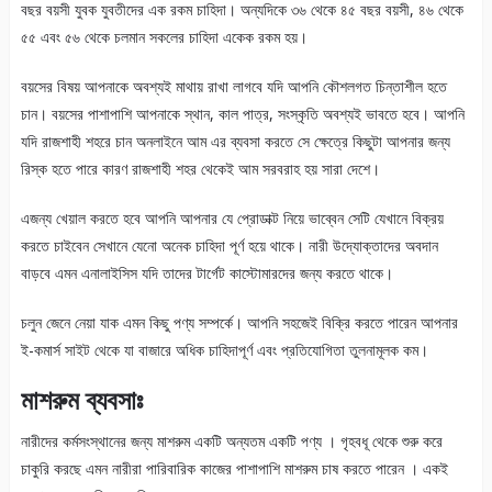
বছর বয়সী যুবক যুবতীদের এক রকম চাহিদা। অন্যদিকে ৩৬ থেকে ৪৫ বছর বয়সী, ৪৬ থেকে
৫৫ এবং ৫৬ থেকে চলমান সকলের চাহিদা একেক রকম হয়।
বয়সের বিষয় আপনাকে অবশ্যই মাথায় রাখা লাগবে যদি আপনি কৌশলগত চিন্তাশীল হতে
চান। বয়সের পাশাপাশি আপনাকে স্থান, কাল পাত্র, সংস্কৃতি অবশ্যই ভাবতে হবে। আপনি
যদি রাজশাহী শহরে চান অনলাইনে আম এর ব্যবসা করতে সে ক্ষেত্রে কিছুটা আপনার জন্য
রিস্ক হতে পারে কারণ রাজশাহী শহর থেকেই আম সরবরাহ হয় সারা দেশে।
এজন্য খেয়াল করতে হবে আপনি আপনার যে প্রোডাক্ট নিয়ে ভাব্বেন সেটি যেখানে বিক্রয়
করতে চাইবেন সেখানে যেনো অনেক চাহিদা পূর্ণ হয়ে থাকে। নারী উদ্যোক্তাদের অবদান
বাড়বে এমন এনালাইসিস যদি তাদের টার্গেট কাস্টোমারদের জন্য করতে থাকে।
চলুন জেনে নেয়া যাক এমন কিছু পণ্য সম্পর্কে। আপনি সহজেই বিক্রি করতে পারেন আপনার
ই-কমার্স সাইট থেকে যা বাজারে অধিক চাহিদাপূর্ণ এবং প্রতিযোগিতা তুলনামূলক কম।
মাশরুম ব্যবসাঃ
নারীদের কর্মসংস্থানের জন্য মাশরুম একটি অন্যতম একটি পণ্য । গৃহবধূ থেকে শুরু করে
চাকুরি করছে এমন নারীরা পারিবারিক কাজের পাশাপাশি মাশরুম চাষ করতে পারেন । একই