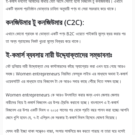
ই-কমার্স বললেই আমাদের মাথায় যেটা আসে সেটাই হলো বিজনেস টু কনজিউমার। এখানে
একটি ব্যবসা প্রতিষ্ঠান ভোক্তার চাহিদা অনুযায়ী পণ্য বা সেরা সরবরাহ করে থাকে।
কনজিউমার টু কনজিউমার (C2C):
এখানে কোনো গ্রাহক বা ভোক্তা একটি পণ্য B2C ওয়েতে পাইকারি মূল্যে ক্রয় করার পর
তা অন্য গ্রাহকের নিকট খুচরা মূল্যে বিক্রয় করে থাকে।
ই-কমার্স ব্যবসায় নারী উদ্দ্যোক্তাদের সম্ভাবনাঃ
নেট দুনিয়ায় নারী উদ্দ্যোক্তা দের কাস্টমারদের কাঁছে অ্যাপ্রোচ করা এখন হয়ে গেছে আরও
সহজ। Women entrepreneurs নিয়মিত ফেসবুক লাইভ এর মাধ্যমে অথবা ই-কমার্স
ওয়েবসাইট এর মাধ্যমে তার বিজনেস টা কে আরও সবার কাছে পৌঁছে দিতে সক্ষম হচ্ছে।
Women entrepreneurs কে আরও উৎসাহিত করার জন্য এখন জেলায় জেলায়
নারীদের নিয়ে ই-কমার্স বিজনেস এর উপর ট্রেনিং করানো হচ্ছে। বাংলাদেশ এ ই-কমার্স
বিজনেস এর উপর একটি দিবস ও ২০১৫ সালের পর থেকে প্রতি বছর পালন করা হচ্ছে৷ আপনি
জেনে খুশি হবেন যে, ৭-ই এপ্রিল কে সরকার ই-কমার্স দিবস হিসেবে ঘোষণা দিয়েছে।
যেসব নারী ইচ্ছা থাকা সত্ত্বেও বাচ্চা, সংসার সামলিয়ে জব করতে পারছে না তারা ঘরে বসেই