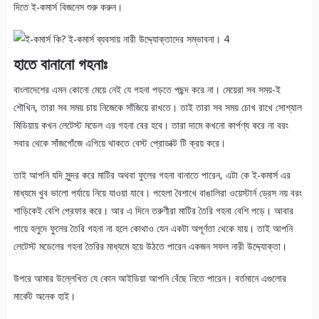
দিতে ই-কমার্স বিজনেস শুরু করুন।
হাতে বানানো গহনাঃ
বাংলাদেশের এমন কোনো মেয়ে নেই যে গহনা পড়তে পছন্দ করে না। মেয়েরা সব সময়-ই
শৌখিন, তারা সব সময় চায় নিজেকে সাঁজিয়ে রাখতে। তাই তারা সব সময় চোখ রাখে সোশ্যাল
মিডিয়ায় কখন লেটেস্ট মডেল এর গহনা বের হবে। তারা দামে কখনো কার্পণ্য করে না বরং
সবার থেকে সাঁজগোঁজে এগিয়ে থাকতে বেস্ট প্রোডাক্ট টি ক্রয় করে।
তাই আপনি যদি সুন্দর করে মাটির অথবা ফুলের গহনা বানাতে পারেন, এটা কে ই-কমার্স এর
মাধ্যমে খুব ভালো পর্যায়ে নিয়ে যাওয়া যাবে। পহেলা বৈশাখে বাঙালিরা ওয়েস্টার্ন ড্রেস নয় বরং
শাড়িকেই বেশি প্রেফার করে। আর এ দিনে তরুণীরা মাটির তৈরি গহনা বেশি পড়ে। আবার
গায়ে হলুদে ফুলের তৈরি গহনা না হলে কোথাও যেন একটা অপূর্ণতা থেকে যায়। তাই আপনি
লেটেস্ট মডেলের গহনা তৈরির মাধ্যমে হয়ে উঠতে পারেন একজন সফল নারী উদ্দ্যোক্তা।
উপরে আমার উল্লেখিত যে কোন আইডিয়া আপনি বেঁছে নিতে পারেন। বর্তমানে এগুলোর
মার্কেট অনেক হাই।