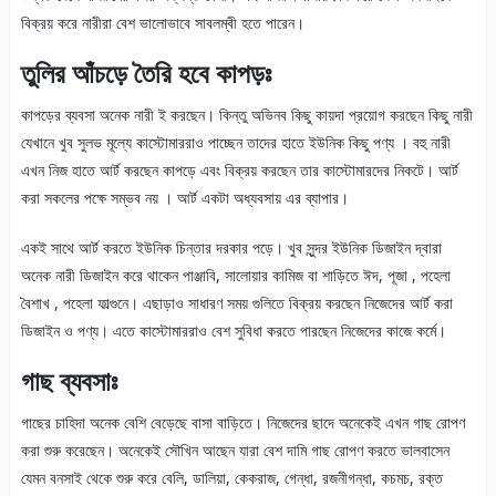
বিক্রয় করে নারীরা বেশ ভালোভাবে সাবলম্বী হতে পারেন।
তুলির আঁচড়ে তৈরি হবে কাপড়ঃ
কাপড়ের ব্যবসা অনেক নারী ই করছেন। কিন্তু অভিনব কিছু কায়দা প্রয়োগ করছেন কিছু নারী
যেখানে খুব সুলভ মূল্যে কাস্টোমাররাও পাচ্ছেন তাদের হাতে ইউনিক কিছু পণ্য । বহু নারী
এখন নিজ হাতে আর্ট করছেন কাপড়ে এবং বিক্রয় করছেন তার কাস্টোমারদের নিকটে। আর্ট
করা সকলের পক্ষে সম্ভব নয় । আর্ট একটা অধ্যবসায় এর ব্যাপার।
একই সাথে আর্ট করতে ইউনিক চিন্তার দরকার পড়ে। খুব সুন্দর ইউনিক ডিজাইন দ্বারা
অনেক নারী ডিজাইন করে থাকেন পাঞ্জাবি, সালোয়ার কামিজ বা শাড়িতে ঈদ, পূজা , পহেলা
বৈশাখ , পহেলা ফাল্গুনে। এছাড়াও সাধারণ সময় গুলিতে বিক্রয় করছেন নিজেদের আর্ট করা
ডিজাইন ও পণ্য। এতে কাস্টোমাররাও বেশ সুবিধা করতে পারছেন নিজেদের কাজে কর্মে।
গাছ ব্যবসাঃ
গাছের চাহিদা অনেক বেশি বেড়েছে বাসা বাড়িতে। নিজেদের ছাদে অনেকেই এখন গাছ রোপণ
করা শুরু করেছেন। অনেকেই সৌখিন আছেন যারা বেশ দামি গাছ রোপণ করতে ভালবাসেন
যেমন বনসাই থেকে শুরু করে বেলি, ডালিয়া, কেকরাজ, গেন্ধা, রজনীগন্ধা, কচমচ, রক্ত