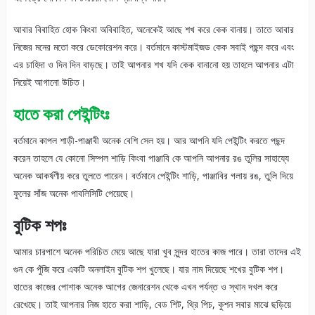
আবার বিবাহিত হোক কিংবা অবিবাহিত, অনেকেই আছে শখ করে কেক বানায়। তাতে আবার
নিজের মনের মতো করে ডেকোরেশন করে। বর্তমানে কাস্টমাইজড কেক সবাই পছন্দ করে এবং
এর চাহিদা ও দিন দিন বাড়ছে। তাই আপনার শখ যদি কেক বানানো হয় তাহলে আপনার এটা
নিয়েই আগানো উচিত।
হাতে করা পেইন্টিংঃ
বর্তমানে কাপল শাড়ী-পাঞ্জাবী অনেক বেশি সেল হয়। আর আপনি যদি পেইন্টিং করতে পছন্দ
করেন তাহলে যে কোনো সিম্পল শাড়ি কিংবা পাঞ্জাবি কে আপনি আপনার রঙ তুলির সাহায্যে
অনেক আকর্ষণীয় করে তুলতে পারেন। বর্তমানে পেইন্টিং শাড়ি, পাঞ্জাবির গলায় রঙ, তুলি দিয়ে
ফুলের সাঁজ অনেক পাবলিসিটি পেয়েছে।
বুটিক শপঃ
আমার চারপাশে অনেক পরিচিত মেয়ে আছে যারা খুব সুন্দর হাতের কাজ পারে। তারা তাদের এই
গুন কে পুঁজি করে একটি অনলাইন বুটিক শপ খুলেছে। যার নাম দিয়েছে শখের বুটিক শপ।
হাতের কাজের পোশাক অনেক আগের জেনারেশন থেকে এখন পর্যন্ত ও স্থান দখল করে
রেখেছে। তাই আপনার নিজ হাতে করা শাড়ি, বেড শিট, থ্রি পিচ, কুশন সবার মাঝে ছড়িয়ে