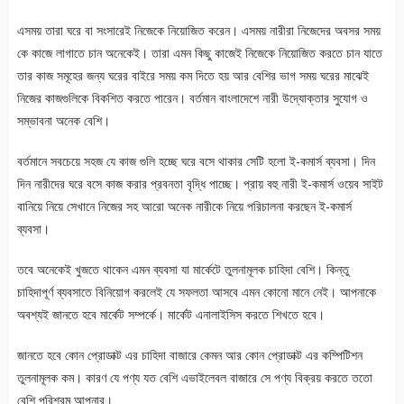
এসময় তারা ঘরে বা সংসারেই নিজেকে নিয়োজিত করেন। এসময় নারীরা নিজেদের অবসর সময়
কে কাজে লাগাতে চান অনেকেই। তারা এমন কিছু কাজেই নিজেকে নিয়োজিত করতে চান যাতে
তার কাজ সমূহের জন্য ঘরের বাইরে সময় কম দিতে হয় আর বেশির ভাগ সময় ঘরের মাঝেই
নিজের কাজগুলিকে বিকশিত করতে পারেন। বর্তমান বাংলাদেশে নারী উদ্যোক্তার সুযোগ ও
সম্ভাবনা অনেক বেশি।
বর্তমানে সবচেয়ে সহজ যে কাজ গুলি হচ্ছে ঘরে বসে থাকার সেটি হলো ই-কমার্স ব্যবসা। দিন
দিন নারীদের ঘরে বসে কাজ করার প্রবনতা বৃদ্ধি পাচ্ছে। প্রায় বহু নারী ই-কমার্স ওয়েব সাইট
বানিয়ে নিয়ে সেখানে নিজের সহ আরো অনেক নারীকে নিয়ে পরিচালনা করছেন ই-কমার্স
ব্যবসা।
তবে অনেকেই খুজতে থাকেন এমন ব্যবসা যা মার্কেটে তুলনামূলক চাহিদা বেশি। কিন্তু
চাহিদাপূর্ণ ব্যবসাতে বিনিয়োগ করলেই যে সফলতা আসবে এমন কোনো মানে নেই। আপনাকে
অবশ্যই জানতে হবে মার্কেট সম্পর্কে। মার্কেট এনালাইসিস করতে শিখতে হবে।
জানতে হবে কোন প্রোডাক্ট এর চাহিদা বাজারে কেমন আর কোন প্রোডাক্ট এর কম্পিটিশন
তুলনামূলক কম। কারণ যে পণ্য যত বেশি এভাইলেবল বাজারে সে পণ্য বিক্রয় করতে ততো
বেশি পরিশ্রম আপনার।