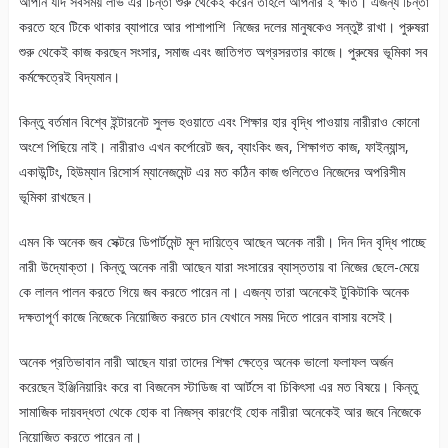
আপনি যদি সবসময় লাভ এর চিন্তা শুরু থেকেই করেন তাহলে আপনার ই ক্ষতি। এজন্য চিন্তা
করতে হবে টিকে থাকার ব্যাপারে আর পাশাপাশি নিজের দলের মানুষকেও সন্তুষ্ট রাখা। পুরুষরা
শুরু থেকেই কাজ করছেন সংসার, সমাজ এবং জাতিগত অগ্রসরতার কাজে। পুরুষের ভূমিকা সব
কর্মক্ষেত্রেই বিদ্যমান।
কিন্তু বর্তমান বিশ্বে ইন্টারনেট সুলভ হওয়াতে এবং শিক্ষার হার বৃদ্ধি পাওয়ায় নারীরাও কোনো
অংশে পিছিয়ে নাই। নারীরাও এখন কর্পোরেট জব, ব্যাংকিং জব, শিক্ষাগত কাজ, ফাইন্যান্স,
একাউন্টিং, হিউম্যান রিসোর্স ম্যানেজমেন্ট এর মত কঠিন কাজ গুলিতেও নিজেদের অপরিসীম
ভূমিকা রাখছেন।
এমন কি অনেক জব সেক্টরে ডিপার্টমেন্ট মূল দায়িত্বে আছেন অনেক নারী। দিন দিন বৃদ্ধি পাচ্ছে
নারী উদ্যোক্তা। কিন্তু অনেক নারী আছেন যারা সংসারের ব্যাস্ততায় বা নিজের ছেলে-মেয়ে
কে লালন পালন করতে গিয়ে জব করতে পারেন না। এজন্য তারা অনেকেই টুকিটাকি অনেক
দক্ষতাপূর্ণ কাজে নিজেকে নিয়োজিত করতে চান যেখানে সময় দিতে পারেন বাসায় বসেই।
অনেক প্রতিভাবান নারী আছেন যারা তাদের শিক্ষা ক্ষেত্রে অনেক ভালো ফলাফল অর্জন
করেছেন ইঞ্জিনিয়ারিং করে বা বিজনেস স্টাডিজ বা আর্টসে বা চিকিৎসা এর মত বিষয়ে। কিন্তু
সামাজিক দায়বদ্ধতা থেকে হোক বা নিজস্ব কারণেই হোক নারীরা অনেকেই আর জবে নিজেকে
নিয়োজিত করতে পারেন না।