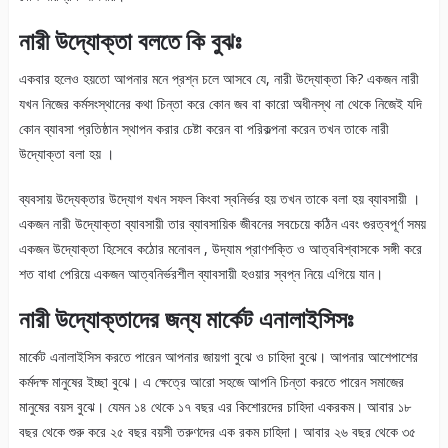
নারী উদ্যোক্তা বলতে কি বুঝঃ
একবার হলেও হয়তো আপনার মনে প্রশ্ন চলে আসবে যে, নারী উদ্যোক্তা কি? একজন নারী
যখন নিজের কর্মসংস্থানের কথা চিন্তা করে কোন জব বা কারো অধীনস্থ না থেকে নিজেই যদি
কোন ব্যাবসা প্রতিষ্ঠান স্থাপন করার চেষ্টা করেন বা পরিকল্পনা করেন তখন তাকে নারী
উদ্যোক্তা বলা হয় ।
ব্যবসায় উদ্যেক্তার উদ্যোগ যখন সফল কিংবা স্বনির্ভর হয় তখন তাকে বলা হয় ব্যাবসায়ী ।
একজন নারী উদ্যোক্তা ব্যাবসায়ী তার ব্যাবসায়িক জীবনের সবচেয়ে কঠিন এবং গুরত্বপূর্ণ সময়
একজন উদ্যোক্তা হিসেবে কঠোর মনোবল , উদ্যাম প্রাণশক্তি ও আত্ববিশ্বাসকে সঙ্গী করে
শত বাধা পেরিয়ে একজন আত্বনির্ভরশীল ব্যাবসায়ী হওয়ার স্বপ্ন নিয়ে এগিয়ে যান।
নারী উদ্যোক্তাদের জন্য মার্কেট এনালাইসিসঃ
মার্কেট এনালাইসিস করতে পারেন আপনার জায়গা বুঝে ও চাহিদা বুঝে। আপনার আশেপাশের
কর্মদক্ষ মানুষের ইচ্ছা বুঝে। এ ক্ষেত্রে আরো সহজে আপনি চিন্তা করতে পারেন সমাজের
মানুষের বয়স বুঝে। যেমন ১৪ থেকে ১৭ বছর এর কিশোরদের চাহিদা একরকম। আবার ১৮
বছর থেকে শুরু করে ২৫ বছর বয়সী তরুণদের এক রকম চাহিদা। আবার ২৬ বছর থেকে ৩৫