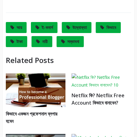
It
আয়
ই-কমার্স
উদ্দ্যোক্তা
কিভাবে
টাকা
নারী
সম্ভাবনা
Related Posts
Netflix কি? Netflix Free
Account কিভাবে বানাবেন?
কিভাবে একজন প্রফেশনাল ব্লগার
হবেন