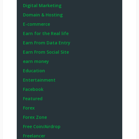
Digital Marketing
Domain & Hosting
E-commerce
Earn for the Real life
Earn From Data Entry
Earn From Social Site
earn money
Education
Entertainment
Facebook
Featured
Forex
Forex Zone
Free Coin/Airdrop
Freelancer