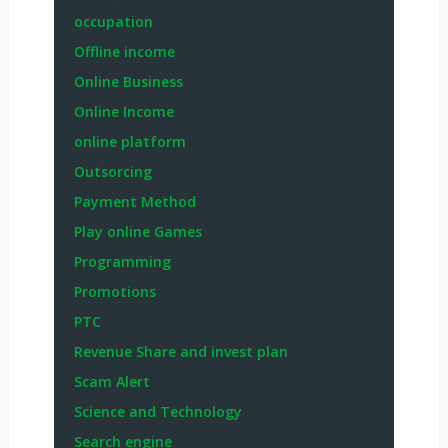
occupation
Offline income
Online Business
Online Income
online platform
Outsorcing
Payment Method
Play online Games
Programming
Promotions
PTC
Revenue Share and invest plan
Scam Alert
Science and Technology
Search engine