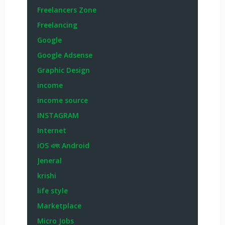
Freelancers Zone
Freelancing
Google
Google Adsense
Graphic Design
income
income source
INSTAGRAM
Internet
iOS এবং Android
Jeneral
krishi
life style
Marketplace
Micro Jobs