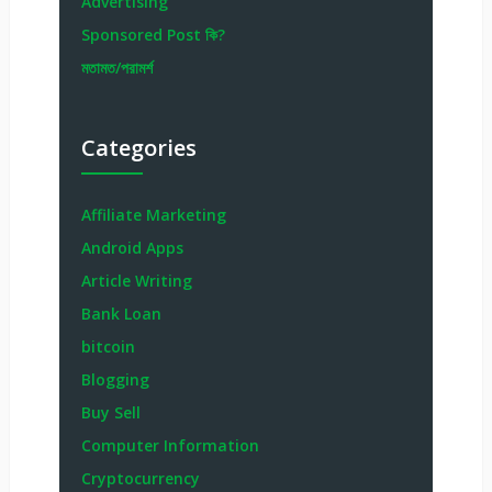
Advertising
Sponsored Post কি?
মতামত/পরামর্শ
Categories
Affiliate Marketing
Android Apps
Article Writing
Bank Loan
bitcoin
Blogging
Buy Sell
Computer Information
Cryptocurrency