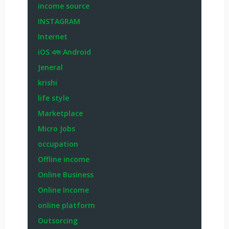
income source
INSTAGRAM
Internet
iOS এবং Android
Jeneral
krishi
life style
Marketplace
Micro Jobs
occupation
Offline income
Online Business
Online Income
online platform
Outsorcing