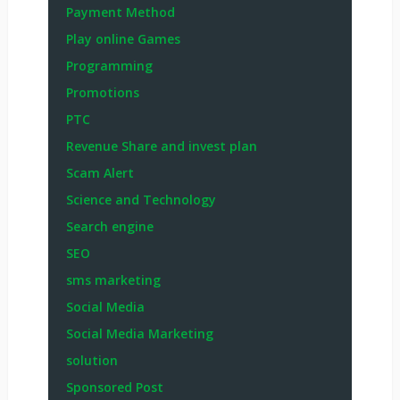
Payment Method
Play online Games
Programming
Promotions
PTC
Revenue Share and invest plan
Scam Alert
Science and Technology
Search engine
SEO
sms marketing
Social Media
Social Media Marketing
solution
Sponsored Post