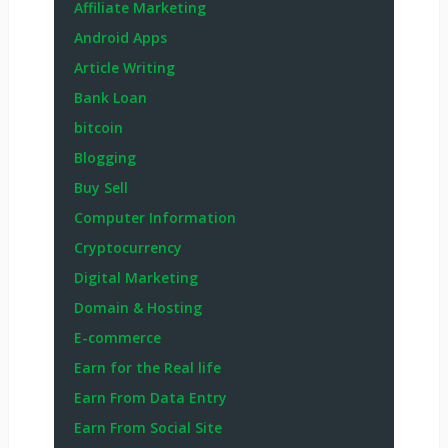
Affiliate Marketing
Android Apps
Article Writing
Bank Loan
bitcoin
Blogging
Buy Sell
Computer Information
Cryptocurrency
Digital Marketing
Domain & Hosting
E-commerce
Earn for the Real life
Earn From Data Entry
Earn From Social Site