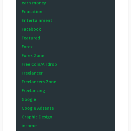
earn money
Education
Entertainment
Facebook
Featured
Forex
Forex Zone
Free Coin/Airdrop
Freelancer
Freelancers Zone
Freelancing
Google
Google Adsense
Graphic Design
income