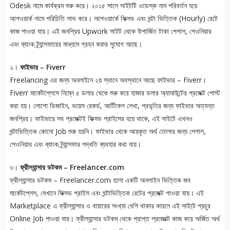
Odesk নামে কার্যক্রম শুরু করে। ২০১৫ সালে সাইটটি ওডেস্ক নাম পরিবর্তন হয়ে
আপওয়ার্ক নামে পরিচিতি লাভ করে। আপওয়ার্কে ফিক্সড এবং ঘন্টা ভিত্তিক (Hourly) রেটে
কাজ পাওয়া যায়। এই জনপ্রিয় Upwork সাইট থেকে উপার্জিত টাকা পেপাল, পেওনিয়ার
এবং ব্যাংক ট্র্যান্সফারের মাধ্যমে গ্রহন করার সুযোগ আছে।
২।
ফাইভার – Fiverr
Freelancing এর জন্য অনলাইনে ২য় স্থানে অবস্থানে আছে ফাইভার – Fiverr।
Fiverr মার্কেটপ্লেসে নিম্নে ৫ ডলার থেকে শুরু করে হাজার ডলার অ্যামাউন্টের প্রজেক্ট পোস্ট
করা হয়। লোগো ডিজাইন, ভয়েস রেকর্ড, আর্টিকেল লেখা, প্রভৃতির জন্য ফাইভার অত্যন্ত
জনপ্রিয়। ফাইভারে সব প্রজেক্টই ফিক্সড প্রাইসের হয়ে থাকে, এই সাইটে এখনও
ঘন্টাভিত্তিক কোনো Job শুরু হয়নি। ফাইভার থেকে আয়কৃত অর্থ তোলার জন্য পেপাল,
পেওনিয়ার এবং ব্যাংক ট্র্যান্সফার পদ্ধতি ব্যবহার করা যায়।
৩।
ফ্রীল্যান্সার ডটকম – Freelancer.com
ফ্রীল্যান্সার ডটকম – Freelancer.com হলো একটি অনলাইন ভিত্তিক জব
মার্কেটপ্লেস, যেখানে ফিক্সড প্রাইস এবং ঘন্টাভিত্তিক রেটের প্রজেক্ট পাওয়া যায়। এই
Marketplace এ ফ্রীল্যান্সার ও বায়ারের সংখ্যা বেশি থাকার কারনে এই সাইটে প্রচুর
Online Job পাওয়া যায়। ফ্রীল্যান্সার ডটকম থেকে প্রাপ্ত প্রজেক্টে কাজ করে অর্জিত অর্থ