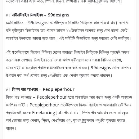
উত্তোলন করার জন্য আছে পেপাল, স্ক্রিল, পেওনিয়ার এবং ব্যাংক ট্র্যান্সফার সিস্টেম।
৪।
নাইনটিনাইন ডিজাইনস – 99designs
৯৯ডিজাইনস – 99designs মার্কেটপ্লেসে ডিজাইন ভিত্তিক কাজ পাওয়া যায়। আপনি
যদি ফ্রীল্যান্স ডিজাইনার হয়ে থাকেন তাহলে ৯৯ডিজাইনস আপনার জন্য বেশ ভালো একটি
অনলাইন ইনকামের জায়গা হতে পারে। এই সাইটটি ডিজাইনের জন্য সবচেয়ে বেশি জনপ্রিয়।
এই মার্কেটপ্লেসে বিশ্বের বিভিন্ন দেশের বায়াররা ডিজাইন ভিত্তিক বিভিন্ন প্রজেক্ট অফার
করেন এবং পেশাদার ডিজাইনারদের দ্বারা অর্থাৎ ফ্রীল্যান্সারদের দ্বারা বিভিন্ন লোগো,
ওয়েবসাইট ও অন্যান্য গ্রাফিক ডিজাইনের কাজ করিয়ে নেন। 99designs থেকে আপনার
উপার্জন করা অর্থ তোলার জন্য পেওনিয়ার এবং পেপাল ব্যবহার করতে পারবেন।
৫।
পিপল পার আওয়ার – Peopleperhour
পিপল পার আওয়ার – Peopleperhour হলো অনলাইনে আয় করার জন্য একটি অন্যতম
জনপ্রিয় সাইট। Peopleperhour মার্কেটপ্লেসে ফিক্সড প্রাইস ও আওয়ারলি রেট উভয়
পদ্বতিতেই অনেক Freelancing Job পাওয়া যায়। পিপল পার আওয়ার থেকে আয়কৃত
অর্থ তোলার জন্য পেপাল, স্ক্রিল, পেওনিয়ার এবং ব্যাংক ট্র্যান্সফার পদ্ধতি ব্যবহার করতে
পারেন।