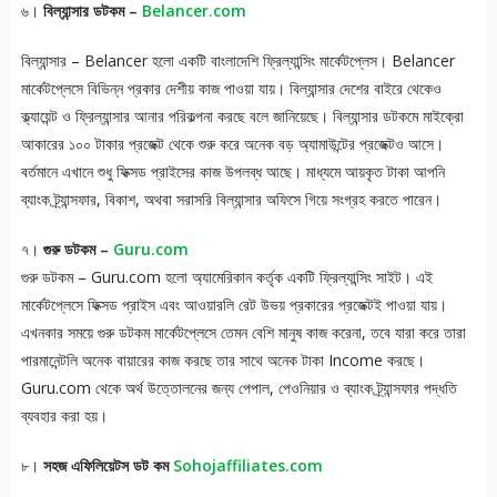
৬।
বিল্যান্সার ডটকম –
Belancer.com
বিল্যান্সার – Belancer হলো একটি বাংলাদেশি ফ্রিল্যান্সিং মার্কেটপ্লেস। Belancer
মার্কেটপ্লেসে বিভিন্ন প্রকার দেশীয় কাজ পাওয়া যায়। বিল্যান্সার দেশের বাইরে থেকেও
ক্ল্যায়েন্ট ও ফ্রিল্যান্সার আনার পরিকল্পনা করছে বলে জানিয়েছে। বিল্যান্সার ডটকমে মাইক্রো
আকারের ১০০ টাকার প্রজেক্ট থেকে শুরু করে অনেক বড় অ্যামাউন্টের প্রজেক্টও আসে।
বর্তমানে এখানে শুধু ফিক্সড প্রাইসের কাজ উপলব্ধ আছে। মাধ্যমে আয়কৃত টাকা আপনি
ব্যাংক ট্র্যান্সফার, বিকাশ, অথবা সরাসরি বিল্যান্সার অফিসে গিয়ে সংগ্রহ করতে পারেন।
৭।
গুরু ডটকম –
Guru.com
গুরু ডটকম – Guru.com হলো অ্যামেরিকান কর্তৃক একটি ফ্রিল্যান্সিং সাইট। এই
মার্কেটপ্লেসে ফিক্সড প্রাইস এবং আওয়ারলি রেট উভয় প্রকারের প্রজেক্টই পাওয়া যায়।
এখনকার সময়ে গুরু ডটকম মার্কেটপ্লেসে তেমন বেশি মানুষ কাজ করেনা, তবে যারা করে তারা
পারমানেন্টলি অনেক বায়ারের কাজ করছে তার সাথে অনেক টাকা Income করছে।
Guru.com থেকে অর্থ উত্তোলনের জন্য পেপাল, পেওনিয়ার ও ব্যাংক ট্র্যান্সফার পদ্ধতি
ব্যবহার করা হয়।
৮।
সহজ এফিলিয়েটস ডট কম
Sohojaffiliates.com