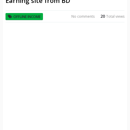
Earning site from BD
20
No comments
Total views
OFFLINE INCOME