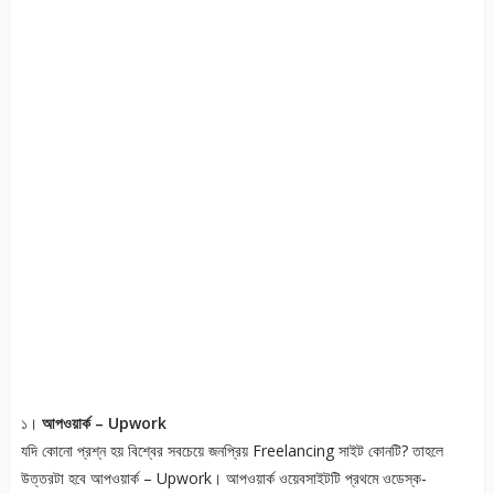
১।
আপওয়ার্ক – Upwork
যদি কোনো প্রশ্ন হয় বিশ্বের সবচেয়ে জনপ্রিয় Freelancing সাইট কোনটি? তাহলে
উত্তরটা হবে আপওয়ার্ক – Upwork। আপওয়ার্ক ওয়েবসাইটটি প্রথমে ওডেস্ক-