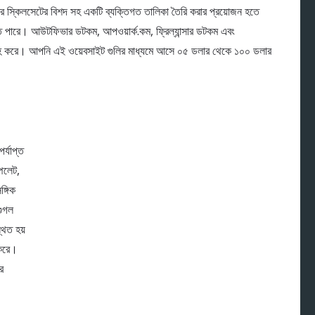
স্কিলসেটের বিশদ সহ একটি ব্যক্তিগত তালিকা তৈরি করার প্রয়োজন হতে
তে পারে। আউটফিভার ডটকম, আপওয়ার্ক.কম, ফ্রিল্যান্সার ডটকম এবং
সরবরাহ করে। আপনি এই ওয়েবসাইট গুলির মাধ্যমে আসে ০৫ ডলার থেকে ১০০ ডলার
্যাপ্ত
পলেট,
ঙ্গিক
গুগল
থিত হয়
 করে।
র