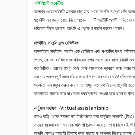
এফিলিয়েট মার্কেটিংঃ
আপনার ওয়েবসাইটটি একবার চালু হয়ে গেলে আপনি সংস্থা গুলি আপনা
মার্কেটিং এর জন্য বেছে নিতে পারেন। এটি প্রতীটি অংশী দারিত্বে
পরিষেবা কিনে থাকেন, আপনি এ থেকে উপার্জন করতে পারেন।
সার্ভাইস, সার্চেস এন্ড রেভিউসঃ
অনলাইনে সার্ভাইস, সার্চেস এন্ড রেভিউস এবং পণ্যাদির উপর পর্যাল
পেতে, কোনও ব্যক্তির ব্যাংকিংয়ের বিশদ সহ তাদের কাছে নির্দিষ্ট
করা উচিত। তাদের মধ্যে কেউ কেউ আপনাকে প্রকল্পে কাজ করার আগে
সবচেয়ে গুরুত্বপূর্ণ নজরদারি হ’ল অর্থ প্রদানের ওয়েবসাইট গুলি থেক
সতর্কতা অবলম্বন করুন কারণ এর মধ্যে অনেকগুলি কেলেঙ্কারী হতে প
ব্যবসায়ের প্রচার করে যা কেবল মধ্যস্থদের দেওয়া হয়ে থাকতে পার
ভার্চুয়াল সহায়তা -Virtual assistantship
কারও বাড়ি থেকে সমস্ত কর্পোরেট স্টাফ করা ভার্চুয়াল সহকারী (ভিএ)
তাদের ব্যবসায়ের এমন দিক গুলি পরিচালনা করে যে তারা নিজেরাই পর
আপনি কোনও কর্মচারী হিসাবে কাজ করতে বা আপনার নিজের ব্যবসা