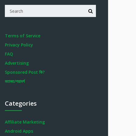
Terms of Service
Privacy Policy
FAQ
Advertising
Sponsored Post কি?
মতামত/পরামর্শ
Categories
Affiliate Marketing
Android Apps