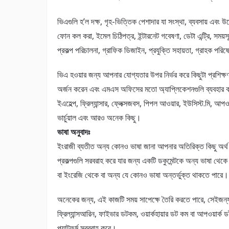
ভিএগুলি হ’ল দক্ষ, গৃহ-ভিত্তিক পেশাদার যা সংস্থা, ব্যবসায় এবং উদ
ফোন কল করা, ইমেল চিঠিপত্র, ইন্টারনেট গবেষণা, ডেটা এন্ট্রি, সময়সূচ
প্রকল্প পরিচালনা, গ্রাফিক ডিজাইন, প্রযুক্তি সহায়তা, গ্রাহক পরিষে
ভিএ হওয়ার জন্য আপনার যোগ্যতার উপর নির্ভর করে কিছুটা প্রশিক্
অর্জন করেন এবং এমএস অফিসের মতো অ্যাপ্লিকেশনগুলি ব্যবহার করত
ইএহেল্প, ফ্রিল্যান্সার, ফ্লেক্সজবস, পিপল আওয়ার, ইউসিস্ট.মি, আপওয়ার্ক
ভার্চুয়াল এবং আরও অনেক কিছু।
ভাষা অনুবাদঃ
ইংরাজী ব্যতীত অন্য কোনও ভাষা জানা আপনার অতিরিক্ত কিছু অর্থ 
প্রকল্পগুলি সরবরাহ করে যার জন্য একটি ডকুমেন্টকে অন্য ভাষা থেকে
বা ইংরেজি থেকে বা অন্য যে কোনও ভাষা অন্তর্ভুক্ত থাকতে পারে।
অনেকের জন্য, এই কাজটি সময় সাপেক্ষে তৈরি করতে পারে, সেইজন্
ফ্রিল্যান্সআরিন, ফাইভার ডটকম, ওয়ার্কহায়ার ডট কম বা আপওয়ার
প্ল্যাটফর্ম সরবরাহ করে।